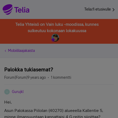
Telia.fi etusivulle
Telia Yhteisö on Vain luku -moodissa, kunnes
sulkeutuu kokonaan lokakuussa
Mobiililaajakaista
Palokka tukiasemat?
Forum|Forum|9 years ago
1 kommentti
Gurujkl
G
Hei,
Asun Palokassa Piilolan (40270) alueeella Kallentie 5,
minne ilmansuuntaan kannattaisi 4 G reitin sijoittaa?