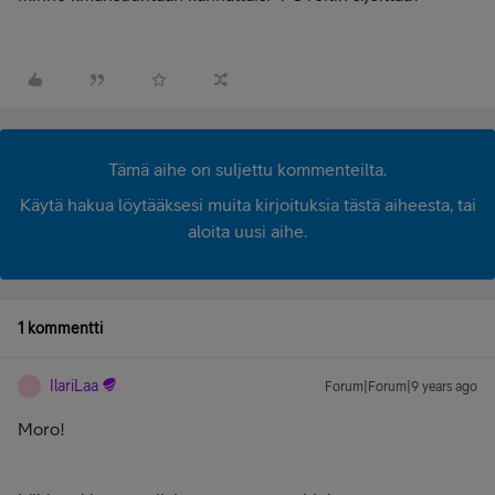
Tämä aihe on suljettu kommenteilta.
Käytä hakua löytääksesi muita kirjoituksia tästä aiheesta, tai
aloita uusi aihe.
1 kommentti
IlariLaa
Forum|Forum|9 years ago
I
Moro!