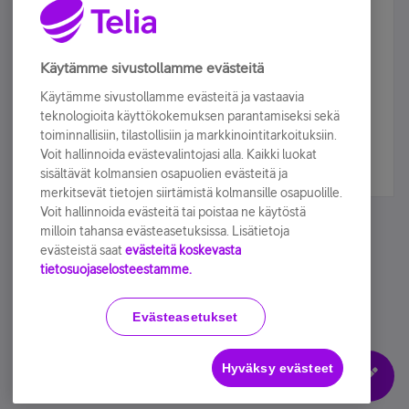
Älä jää paitsi – osallistu ja voita!
Tilaa Telian uutiskirje ja olet mukana arvonnassa.
Käytämme sivustollamme evästeitä
Samalla saat parhaat asiakasedut suoraan
Käytämme sivustollamme evästeitä ja vastaavia
sähköpostiisi.
teknologioita käyttökokemuksen parantamiseksi sekä
toiminnallisiin, tilastollisiin ja markkinointitarkoituksiin.
Voit hallinnoida evästevalintojasi alla. Kaikki luokat
Tilaa nyt
sisältävät kolmansien osapuolien evästeitä ja
merkitsevät tietojen siirtämistä kolmansille osapuolille.
Voit hallinnoida evästeitä tai poistaa ne käytöstä
milloin tahansa evästeasetuksissa. Lisätietoja
evästeistä saat
evästeitä koskevasta
tietosuojaselosteestamme.
Käyttöehdot
Accessibility statement
Evästeasetukset
Hyväksy evästeet
Evästeasetukset