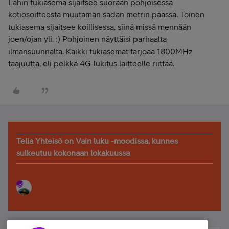
Lähin tukiasema sijaitsee suoraan pohjoisessa
kotiosoitteesta muutaman sadan metrin päässä. Toinen
tukiasema sijaitsee koillisessa, siinä missä mennään
joen/ojan yli. :) Pohjoinen näyttäisi parhaalta
ilmansuunnalta. Kaikki tukiasemat tarjoaa 1800MHz
taajuutta, eli pelkkä 4G-lukitus laitteelle riittää.
Telia Yhteisö on Vain luku -moodissa, kunnes
sulkeutuu kokonaan lokakuussa