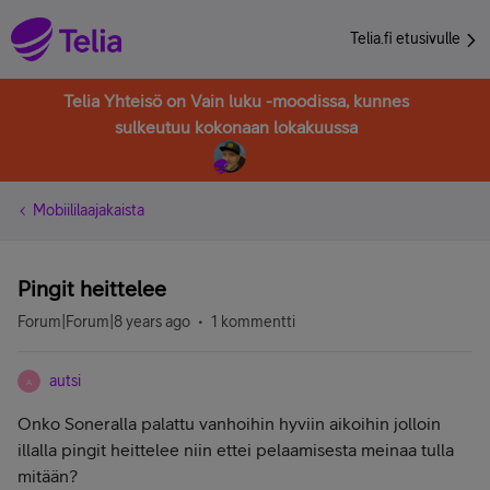
Telia.fi etusivulle
Telia Yhteisö on Vain luku -moodissa, kunnes
sulkeutuu kokonaan lokakuussa
Mobiililaajakaista
Pingit heittelee
Forum|Forum|8 years ago
1 kommentti
autsi
A
Onko Soneralla palattu vanhoihin hyviin aikoihin jolloin
illalla pingit heittelee niin ettei pelaamisesta meinaa tulla
mitään?