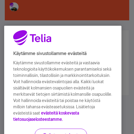
Älä jää paitsi – osallistu ja voita!
Tilaa Telian uutiskirje ja olet mukana arvonnassa.
Käytämme sivustollamme evästeitä
Samalla saat parhaat asiakasedut suoraan
Käytämme sivustollamme evästeitä ja vastaavia
sähköpostiisi.
teknologioita käyttökokemuksen parantamiseksi sekä
toiminnallisiin, tilastollisiin ja markkinointitarkoituksiin.
Voit hallinnoida evästevalintojasi alla. Kaikki luokat
Tilaa nyt
sisältävät kolmansien osapuolien evästeitä ja
merkitsevät tietojen siirtämistä kolmansille osapuolille.
Voit hallinnoida evästeitä tai poistaa ne käytöstä
milloin tahansa evästeasetuksissa. Lisätietoja
evästeistä saat
evästeitä koskevasta
tietosuojaselosteestamme.