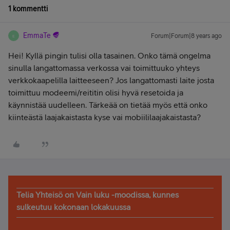
1 kommentti
EmmaTe
Forum|Forum|8 years ago
E
Hei! Kyllä pingin tulisi olla tasainen. Onko tämä ongelma
sinulla langattomassa verkossa vai toimittuuko yhteys
verkkokaapelilla laitteeseen? Jos langattomasti laite josta
toimittuu modeemi/reititin olisi hyvä resetoida ja
käynnistää uudelleen. Tärkeää on tietää myös että onko
kiinteästä laajakaistasta kyse vai mobiililaajakaistasta?
Telia Yhteisö on Vain luku -moodissa, kunnes
sulkeutuu kokonaan lokakuussa