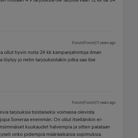
Forum|Forum|11 years ago
na ollut hyvin noita 24 kk kampanjahintoja ilman
 löytyy jo netin tarjouksistakin jotka saa itse
Forum|Forum|11 years ago
ia tarjouksia toistaiseksi voimassa olevista
ia jopa Soneraa enemmän. On ollut itsellänikin ei-
 ensimmäiset kuukaudet halvempia ja sitten palataan
a kyseli onko pidempiä määräaikaisia sopimuksia.