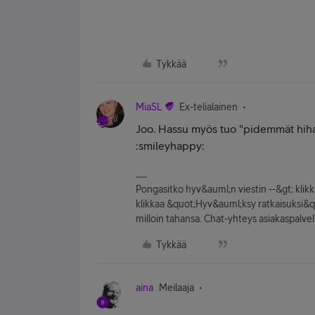
Tykkää
MiaSL
Ex-telialainen
Joo. Hassu myös tuo "pidemmät hiha
:smileyhappy:
Pongasitko hyv&auml;n viestin --&gt; kli
klikkaa &quot;Hyv&auml;ksy ratkaisuksi&quot
milloin tahansa. Chat-yhteys asiakaspal
Tykkää
aina
Meilaaja