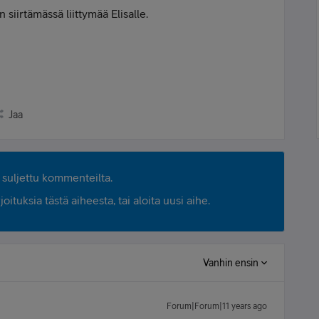
 siirtämässä liittymää Elisalle.
Jaa
suljettu kommenteilta.
ituksia tästä aiheesta, tai aloita uusi aihe.
Vanhin ensin
Forum|Forum|11 years ago