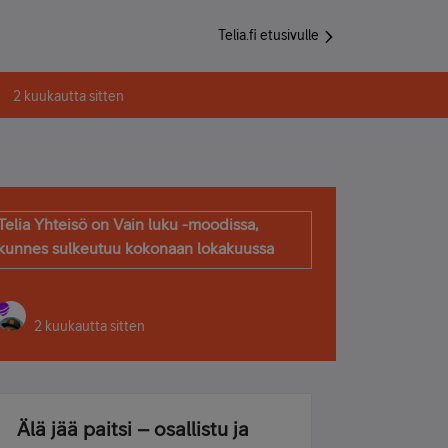
Telia.fi etusivulle
2 kuukautta sitten
Telia Yhteisö on Vain luku -moodissa,
kunnes sulkeutuu kokonaan lokakuussa
2 kuukautta sitten
Älä jää paitsi – osallistu ja