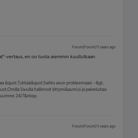
Forum|Forum|11 years ago
t"-vertaus, en oo tuota aiemmin kuullutkaan
kkaa &quot;Tykkää&quot;Saitko avun probleemaasi --&gt;
;Omilla Sivuilla hallinnoit liittymi&auml;si ja palveluitasi
veluumme 24/7&nbsp;
Forum|Forum|11 years ago