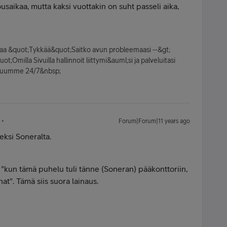
usaikaa, mutta kaksi vuottakin on suht passeli aika,
kkaa &quot;Tykkää&quot;Saitko avun probleemaasi --&gt;
;Omilla Sivuilla hallinnoit liittymi&auml;si ja palveluitasi
veluumme 24/7&nbsp;
Forum|Forum|11 years ago
eksi Soneralta.
i "kun tämä puhelu tuli tänne (Soneran) pääkonttoriin,
at". Tämä siis suora lainaus.