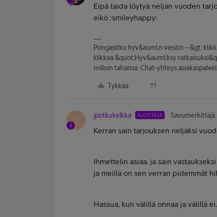
Eipä taida löytyä neljän vuoden tarjo
eikö :smileyhappy:
Pongasitko hyv&auml;n viestin --&gt; kli
klikkaa &quot;Hyv&auml;ksy ratkaisuksi&quot
milloin tahansa. Chat-yhteys asiakaspal
Tykkää
jpotkukelkka
Savumerkittäjä
ALOITTAJA
J
Kerran sain tarjouksen neljäksi vuod
Ihmettelin asiaa, ja sain vastaukseks
ja meillä on sen verran pidemmät hih
Hassua, kun välillä onnaa ja välillä ei.