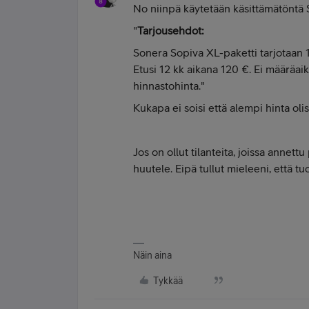
No niinpä käytetään käsittämätöntä
"
Tarjousehdot:
Sonera Sopiva XL-paketti tarjotaan 1
Etusi 12 kk aikana 120 €. Ei määräai
hinnastohinta."
Kukapa ei soisi että alempi hinta ol
Jos on ollut tilanteita, joissa annettu
huutele. Eipä tullut mieleeni, että tuol
Näin aina
Tykkää