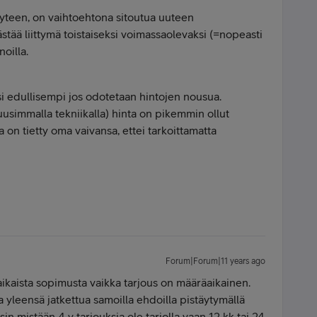
yteen, on vaihtoehtona sitoutua uuteen
tää liittymä toistaiseksi voimassaolevaksi (=nopeasti
noilla.
 edullisempi jos odotetaan hintojen nousua.
usimmalla tekniikalla) hinta on pikemmin ollut
 on tietty oma vaivansa, ettei tarkoittamatta
Forum|Forum|11 years ago
aikaista sopimusta vaikka tarjous on määräaikainen.
a yleensä jatkettua samoilla ehdoilla pistäytymällä
sin mistään 4 v tarjouksia ole tarjolla vaan 12 kk tai 24