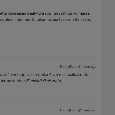
 että määräajan päätyttyä sopimus jatkuu voimassa
a olevin hinnoin. Siitähän ostaja tykkää, että uskoo
Forum|Forum|11 years ago
ipasi 4 v:n tarjousaikaa, eikä 4 v:n määräaikaisuutta
, tarjousehdot:
Ei määräaikaisuutta.
Forum|Forum|11 years ago