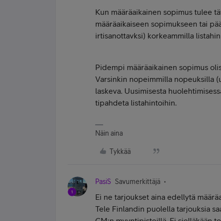
Kun määräaikainen sopimus tulee tä
määräaikaiseen sopimukseen tai pääs
irtisanottavksi) korkeammilla listahin
Pidempi määräaikainen sopimus olisi
Varsinkin nopeimmilla nopeuksilla (u
laskeva. Uusimisesta huolehtimisessa
tipahdeta listahintoihin.
Näin aina
Tykkää
PasiS
Savumerkittäjä
Ei ne tarjoukset aina edellytä määrä
Tele Finlandin puolella tarjouksia sa
CM:n myyntipisteillä. Ei sielläkään to