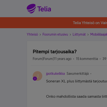
Telia Yhteisö on Va
Yhteisö
Foorumin etusivu
Liittymät
Mobiililaaja
Pitempi tarjousaika?
Forum|Forum|11 years ago
15 kommenttia
39
jpotkukelkka
Savumerkittäjä
J
Soneran XL plus liittymästä tarjoutuu
Onko mahdollista saada samasta liit