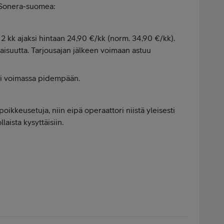
 Sonera-suomea:
2 kk ajaksi hintaan 24,90 €/kk (norm. 34,90 €/kk).
kaisuutta. Tarjousajan jälkeen voimaan astuu
isi voimassa pidempään.
 poikkeusetuja, niin eipä operaattori niistä yleisesti
laista kysyttäisiin.