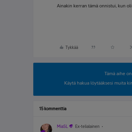
Ainakin kerran tämä onnistui, kun olin
Tykkää
Tämä aihe on 
Käytä hakua löytääksesi muita kirjo
15 kommenttia
MiaSL
Ex-telialainen