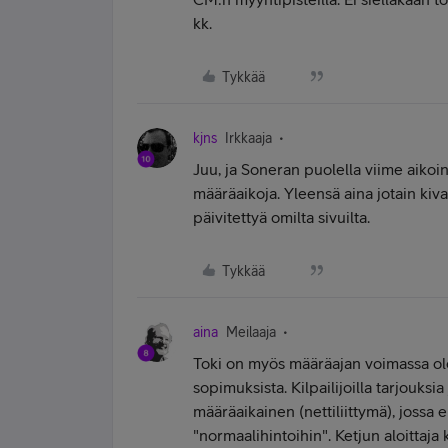
kk.
Tykkää
kjns
Irkkaaja
Juu, ja Soneran puolella viime aikoi
määräaikoja. Yleensä aina jotain kivaa
päivitettyä omilta sivuilta.
Tykkää
aina
Meilaaja
Toki on myös määräajan voimassa olev
sopimuksista. Kilpailijoilla tarjouks
määräaikainen (nettiliittymä), jossa
"normaalihintoihin". Ketjun aloittaj