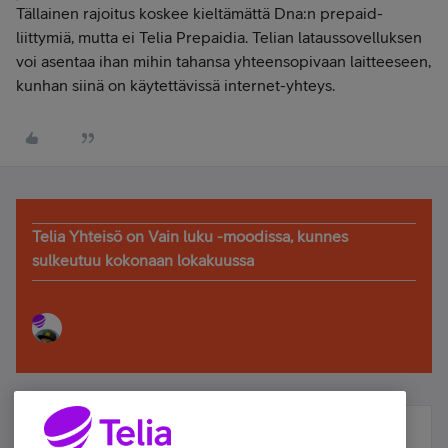
Tällainen rajoitus koskee kieltämättä Dna:n prepaid-
liittymiä, mutta ei Telia Prepaidia. Telian lataussovelluksen
voi asentaa ihan mihin tahansa yhteensopivaan laitteeseen,
kunhan siinä on käytettävissä internet-yhteys.
Telia Yhteisö on Vain luku -moodissa, kunnes
sulkeutuu kokonaan lokakuussa
Älä jää paitsi – osallistu ja voita!