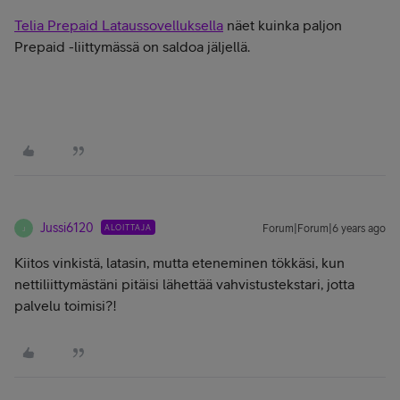
Telia Prepaid Lataussovelluksella
näet kuinka paljon
Prepaid -liittymässä on saldoa jäljellä.
Jussi6120
ALOITTAJA
Forum|Forum|6 years ago
J
Kiitos vinkistä, latasin, mutta eteneminen tökkäsi, kun
nettiliittymästäni pitäisi lähettää vahvistustekstari, jotta
palvelu toimisi?!