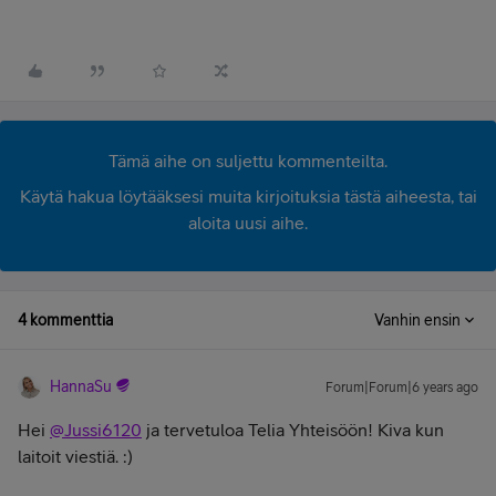
Tämä aihe on suljettu kommenteilta.
Käytä hakua löytääksesi muita kirjoituksia tästä aiheesta, tai
aloita uusi aihe.
4 kommenttia
Vanhin ensin
HannaSu
Forum|Forum|6 years ago
Hei
@Jussi6120
ja tervetuloa Telia Yhteisöön! Kiva kun
laitoit viestiä. :)