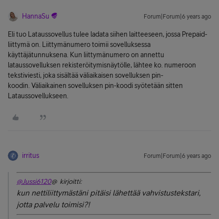
HannaSu
Forum|Forum|6 years ago
Eli tuo Lataussovellus tulee ladata siihen laitteeseen, jossa Prepaid-
liittymä on.
Liittymänumero toimii sovelluksessa
käyttäjätunnuksena. Kun
liittymänumero on annettu
lataussovelluksen rekisteröitymisnäytölle, lähtee ko. numeroon
tekstiviesti, joka sisältää väliaikaisen sovelluksen pin-
koodin.
Väliaikainen sovelluksen pin-koodi syötetään sitten
Lataussovellukseen.
irritus
Forum|Forum|6 years ago
@Jussi6120
@ kirjoitti:
kun nettiliittymästäni pitäisi lähettää vahvistustekstari,
jotta palvelu toimisi?!