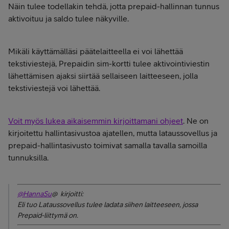
Näin tulee todellakin tehdä, jotta prepaid-hallinnan tunnus
aktivoituu ja saldo tulee näkyville.
Mikäli käyttämälläsi päätelaitteella ei voi lähettää
tekstiviestejä, Prepaidin sim-kortti tulee aktivointiviestin
lähettämisen ajaksi siirtää sellaiseen laitteeseen, jolla
tekstiviestejä voi lähettää.
Voit myös lukea aikaisemmin kirjoittamani ohjeet
. Ne on
kirjoitettu hallintasivustoa ajatellen, mutta lataussovellus ja
prepaid-hallintasivusto toimivat samalla tavalla samoilla
tunnuksilla.
@HannaSu
@ kirjoitti:
Eli tuo Lataussovellus tulee ladata siihen laitteeseen, jossa
Prepaid-liittymä on.