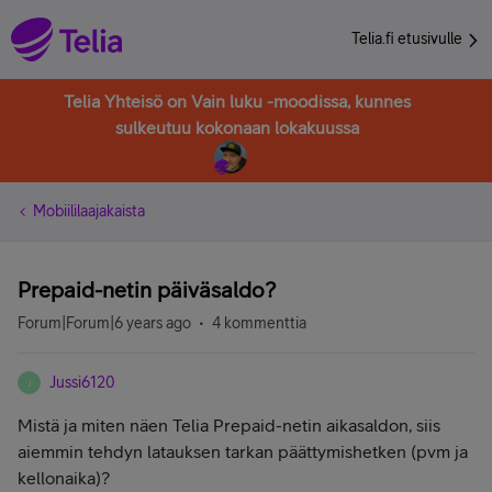
Telia.fi etusivulle
Telia Yhteisö on Vain luku -moodissa, kunnes
sulkeutuu kokonaan lokakuussa
Mobiililaajakaista
Prepaid-netin päiväsaldo?
Forum|Forum|6 years ago
4 kommenttia
Jussi6120
J
Mistä ja miten näen Telia Prepaid-netin aikasaldon, siis
aiemmin tehdyn latauksen tarkan päättymishetken (pvm ja
kellonaika)?