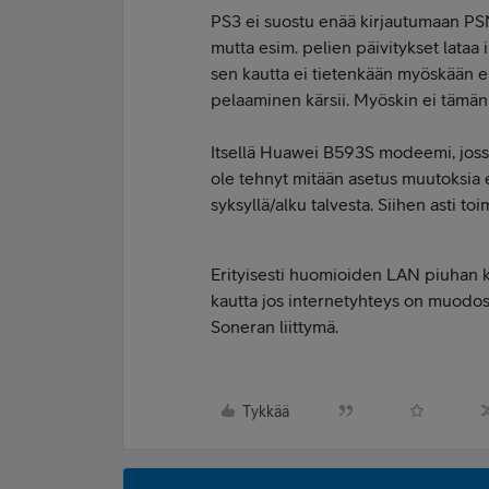
PS3 ei suostu enää kirjautumaan PS
mutta esim. pelien päivitykset lataa
sen kautta ei tietenkään myöskään e
pelaaminen kärsii. Myöskin ei tämän
Itsellä Huawei B593S modeemi, joss
ole tehnyt mitään asetus muutoksia 
syksyllä/alku talvesta. Siihen asti to
Erityisesti huomioiden LAN piuhan k
kautta jos internetyhteys on muodo
Soneran liittymä.
Tykkää