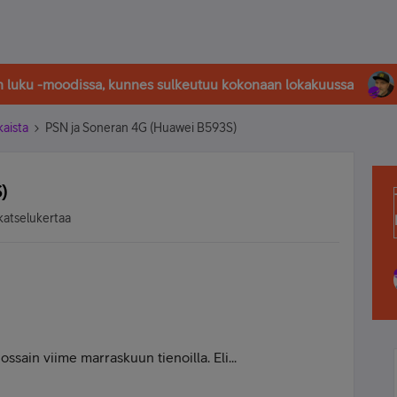
in luku -moodissa, kunnes sulkeutuu kokonaan lokakuussa
kaista
PSN ja Soneran 4G (Huawei B593S)
)
katselukertaa
ssain viime marraskuun tienoilla. Eli...