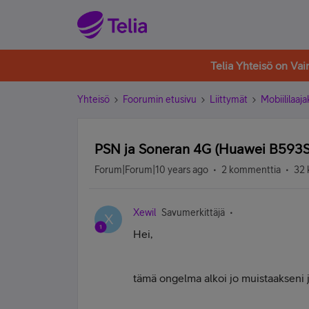
Telia Yhteisö on Va
Yhteisö
Foorumin etusivu
Liittymät
Mobiililaaja
PSN ja Soneran 4G (Huawei B593S
Forum|Forum|10 years ago
2 kommenttia
32 
Xewil
Savumerkittäjä
X
Hei,
tämä ongelma alkoi jo muistaakseni jo