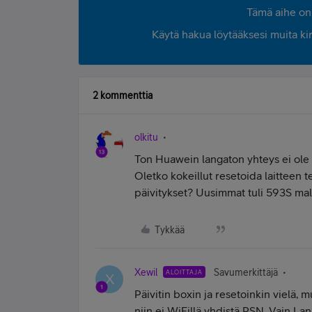
Tämä aihe on 
Käytä hakua löytääksesi muita kirjo
2 kommenttia
olkitu
Ton Huawein langaton yhteys ei ole m
Oletko kokeillut resetoida laitteen
päivitykset? Uusimmat tuli 593S malli
Tykkää
Xewil
Savumerkittäjä
ALOITTAJA
X
Päivitin boxin ja resetoinkin vielä, 
niin ei WiFillä yhdistä PSN. Vain Lani