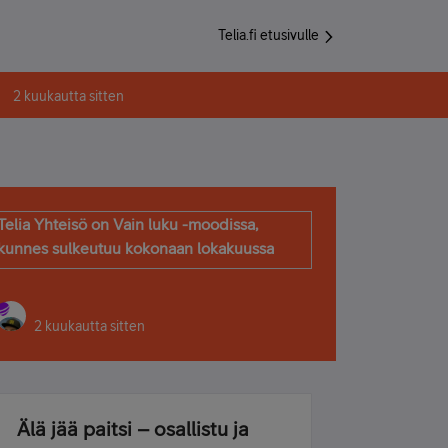
Telia.fi etusivulle
2 kuukautta sitten
Telia Yhteisö on Vain luku -moodissa,
kunnes sulkeutuu kokonaan lokakuussa
2 kuukautta sitten
Älä jää paitsi – osallistu ja