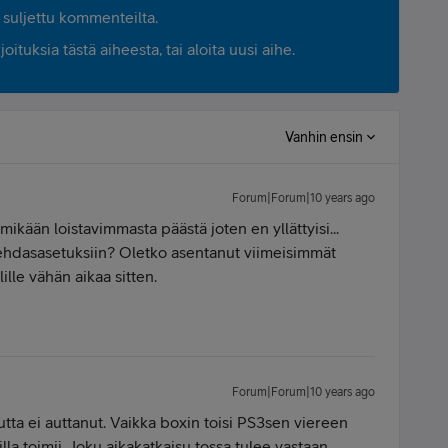
suljettu kommenteilta.
ituksia tästä aiheesta, tai aloita uusi aihe.
Vanhin ensin
Forum|Forum|10 years ago
ikään loistavimmasta päästä joten en yllättyisi...
 tehdasasetuksiin? Oletko asentanut viimeisimmät
lle vähän aikaa sitten.
Forum|Forum|10 years ago
mutta ei auttanut. Vaikka boxin toisi PS3sen viereen
lla toimii. Joku aikakatkaisu tossa tulee vastaan.