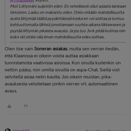
@Thrillzeeker
kirjoitti:
Moi! Liittymäni suljettiin eilen. En rehellisesti ollut asiasta lainkaan
tietoinen. Lasku on maksettu eilen. Onko mitään mahdollisuutta
avata liittymää täältä pyydettäessä koska en voi soittaa ja tuntuu
kohtuuttomalta lähteä jonottamaan ruuhka-aikana liikkeeseen ja
pyytää liittymän pikaista avausta. Ja jos tuo 3vrk pitää kutinsa niin
koko vkl oitäisi olla ilman mahdollisuutta edes soittaa..
Olen itse vain
Soneran asiakas
, mutta sen verran tiedän,
että Klaanissa ei oikein voida auttaa asiakkaan
tunnistamista vaativissa asioissa. Kun sinulla kuitenkin on
nettiin pääsy, niin omilla sivuilla on aspa-Chat. Siellä voit
selvitellä asiaa netin kautta. Jos oikein muistan, pika-
avauksesta veloitetaan jonkin verran vrt. automaattinen
avaus.