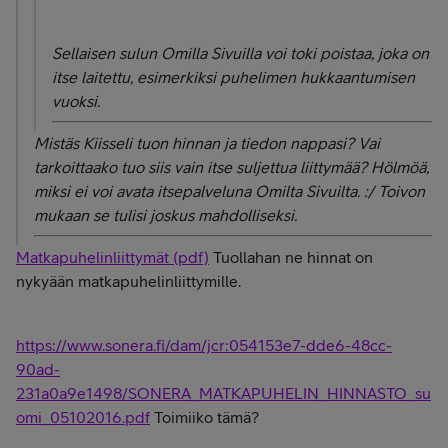
Sellaisen sulun Omilla Sivuilla voi toki poistaa, joka on
itse laitettu, esimerkiksi puhelimen hukkaantumisen
vuoksi.
Mistäs Kiisseli tuon hinnan ja tiedon nappasi? Vai
tarkoittaako tuo siis vain itse suljettua liittymää? Hölmöä,
miksi ei voi avata itsepalveluna Omilta Sivuilta. :/ Toivon
mukaan se tulisi joskus mahdolliseksi.
Matkapuhelinliittymät (pdf)
Tuollahan ne hinnat on
nykyään matkapuhelinliittymille.
https://www.sonera.fi/dam/jcr:054153e7-dde6-48cc-
90ad-
231a0a9e1498/SONERA_MATKAPUHELIN_HINNASTO_su
omi_05102016.pdf
Toimiiko tämä?