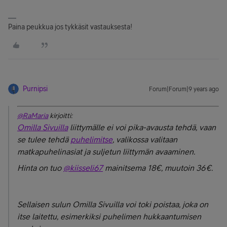
Paina peukkua jos tykkäsit vastauksesta!
Purnipsi
Forum|Forum|9 years ago
@RaMaria
kirjoitti:
Omilla Sivuilla
liittymälle ei voi pika-avausta tehdä, vaan
se tulee tehdä
puhelimitse
, valikossa valitaan
matkapuhelinasiat ja suljetun liittymän avaaminen.
Hinta on tuo
@kiisseli67
mainitsema 18€, muutoin 36€.
Sellaisen sulun Omilla Sivuilla voi toki poistaa, joka on
itse laitettu, esimerkiksi puhelimen hukkaantumisen