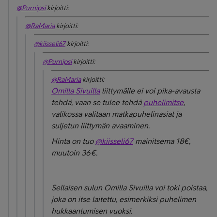
@Purnipsi
kirjoitti:
@RaMaria
kirjoitti:
@kiisseli67
kirjoitti:
@Purnipsi
kirjoitti:
@RaMaria
kirjoitti:
Omilla Sivuilla
liittymälle ei voi pika-avausta
tehdä, vaan se tulee tehdä
puhelimitse
,
valikossa valitaan matkapuhelinasiat ja
suljetun liittymän avaaminen.
Hinta on tuo
@kiisseli67
mainitsema 18€,
muutoin 36€.
Sellaisen sulun Omilla Sivuilla voi toki poistaa,
joka on itse laitettu, esimerkiksi puhelimen
hukkaantumisen vuoksi.