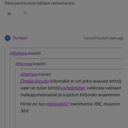
Paina peukkua jos tykkäsit vastauksesta!
Purnipsi
Forum|Forum|9 years ago
@RaMaria
kirjoitti:
@Purnipsi
kirjoitti:
@RaMaria
kirjoitti:
Omilla Sivuilla
liittymälle ei voi pika-avausta tehdä,
vaan se tulee tehdä
puhelimitse
, valikossa valitaan
matkapuhelinasiat ja suljetun liittymän avaaminen.
Hinta on tuo
@kiisseli67
mainitsema 18€, muutoin
36€.