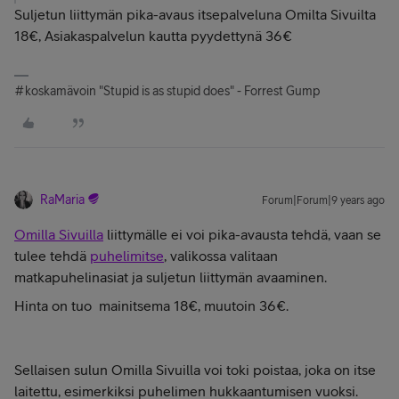
Suljetun liittymän pika-avaus itsepalveluna Omilta Sivuilta
18€, Asiakaspalvelun kautta pyydettynä 36€
#koskamävoin "Stupid is as stupid does" - Forrest Gump
RaMaria
Forum|Forum|9 years ago
Omilla Sivuilla
liittymälle ei voi pika-avausta tehdä, vaan se
tulee tehdä
puhelimitse
, valikossa valitaan
matkapuhelinasiat ja suljetun liittymän avaaminen.
Hinta on tuo
mainitsema 18€, muutoin 36€.
Sellaisen sulun Omilla Sivuilla voi toki poistaa, joka on itse
laitettu, esimerkiksi puhelimen hukkaantumisen vuoksi.