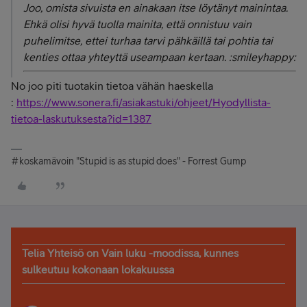
Joo, omista sivuista en ainakaan itse löytänyt mainintaa.
Ehkä olisi hyvä tuolla mainita, että onnistuu vain
puhelimitse, ettei turhaa tarvi pähkäillä tai pohtia tai
kenties ottaa yhteyttä useampaan kertaan. :smileyhappy:
No joo piti tuotakin tietoa vähän haeskella
:
https://www.sonera.fi/asiakastuki/ohjeet/Hyodyllista-
tietoa-laskutuksesta?id=1387
#koskamävoin "Stupid is as stupid does" - Forrest Gump
Telia Yhteisö on Vain luku -moodissa, kunnes
sulkeutuu kokonaan lokakuussa