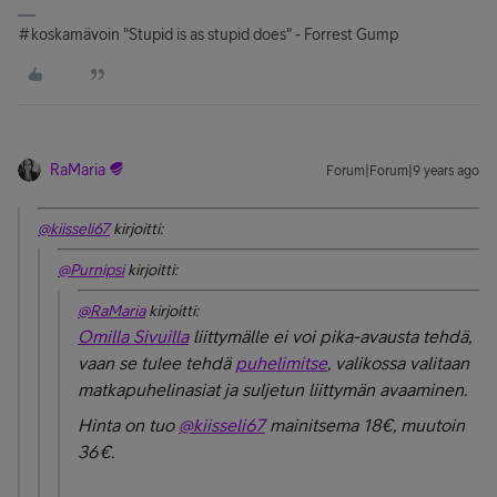
#koskamävoin "Stupid is as stupid does" - Forrest Gump
RaMaria
Forum|Forum|9 years ago
@kiisseli67
kirjoitti:
@Purnipsi
kirjoitti:
@RaMaria
kirjoitti:
Omilla Sivuilla
liittymälle ei voi pika-avausta tehdä,
vaan se tulee tehdä
puhelimitse
, valikossa valitaan
matkapuhelinasiat ja suljetun liittymän avaaminen.
Hinta on tuo
@kiisseli67
mainitsema 18€, muutoin
36€.