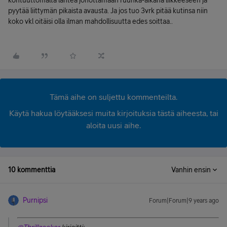
kohtuuttomalta lähteä jonottamaan ruuhka-aikana liikkeeseen ja
pyytää liittymän pikaista avausta. Ja jos tuo 3vrk pitää kutinsa niin
koko vkl oitäisi olla ilman mahdollisuutta edes soittaa..
Tämä aihe on suljettu kommenteilta.
Käytä hakua löytääksesi muita kirjoituksia tästä aiheesta, tai
aloita uusi aihe.
10 kommenttia
Vanhin ensin
Purnipsi
Forum|Forum|9 years ago