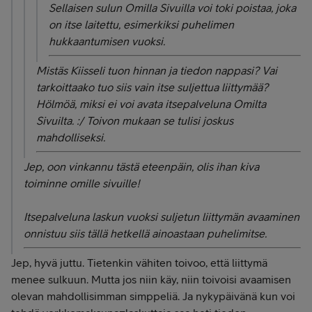
Sellaisen sulun Omilla Sivuilla voi toki poistaa, joka
on itse laitettu, esimerkiksi puhelimen
hukkaantumisen vuoksi.
Mistäs Kiisseli tuon hinnan ja tiedon nappasi? Vai
tarkoittaako tuo siis vain itse suljettua liittymää?
Hölmöä, miksi ei voi avata itsepalveluna Omilta
Sivuilta. :/ Toivon mukaan se tulisi joskus
mahdolliseksi.
Jep, oon vinkannu tästä eteenpäin, olis ihan kiva
toiminne omille sivuille!
Itsepalveluna laskun vuoksi suljetun liittymän avaaminen
onnistuu siis tällä hetkellä ainoastaan puhelimitse.
Jep, hyvä juttu. Tietenkin vähiten toivoo, että liittymä
menee sulkuun. Mutta jos niin käy, niin toivoisi avaamisen
olevan mahdollisimman simppeliä. Ja nykypäivänä kun voi