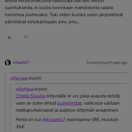
tehdä verkkomaksuna=laskuttaja saa heti tiedon
suorituksesta, ei luulisi kovinkaan mahdotonta saada
toimintoa jouhevaksi. Toki sitten kuinka usein järjestelmät
päivittävät tietokantojaan yms. yms...
kiisseli67
Forum|Forum|9 years ago
@Purnipsi
kirjoitti:
@RaMaria
kirjoitti:
Omilla Sivuilla
liittymälle ei voi pika-avausta tehdä,
vaan se tulee tehdä
puhelimitse
, valikossa valitaan
matkapuhelinasiat ja suljetun liittymän avaaminen.
Hinta on tuo
@kiisseli67
mainitsema 18€, muutoin
36€.