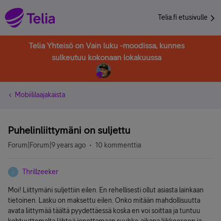
Telia.fi etusivulle
Telia Yhteisö on Vain luku -moodissa, kunnes
sulkeutuu kokonaan lokakuussa
Mobiililaajakaista
Puhelinliittymäni on suljettu
Forum|Forum|9 years ago
10 kommenttia
Thrillzeeker
T
Moi! Liittymäni suljettiin eilen. En rehellisesti ollut asiasta lainkaan
tietoinen. Lasku on maksettu eilen. Onko mitään mahdollisuutta
avata liittymää täältä pyydettäessä koska en voi soittaa ja tuntuu