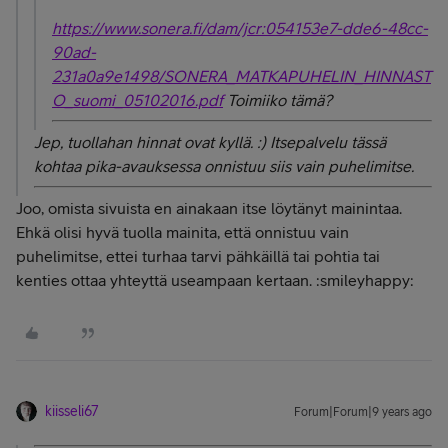
https://www.sonera.fi/dam/jcr:054153e7-dde6-48cc-
90ad-
231a0a9e1498/SONERA_MATKAPUHELIN_HINNAST
O_suomi_05102016.pdf
Toimiiko tämä?
Jep, tuollahan hinnat ovat kyllä. :) Itsepalvelu tässä
kohtaa pika-avauksessa onnistuu siis vain puhelimitse.
Joo, omista sivuista en ainakaan itse löytänyt mainintaa.
Ehkä olisi hyvä tuolla mainita, että onnistuu vain
puhelimitse, ettei turhaa tarvi pähkäillä tai pohtia tai
kenties ottaa yhteyttä useampaan kertaan. :smileyhappy:
kiisseli67
Forum|Forum|9 years ago