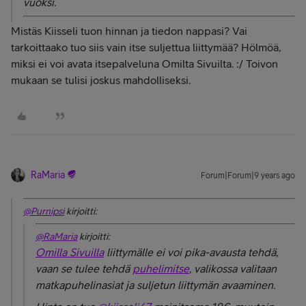
vuoksi.
Mistäs Kiisseli tuon hinnan ja tiedon nappasi? Vai
tarkoittaako tuo siis vain itse suljettua liittymää? Hölmöä,
miksi ei voi avata itsepalveluna Omilta Sivuilta. :/ Toivon
mukaan se tulisi joskus mahdolliseksi.
RaMaria
Forum|Forum|9 years ago
@Purnipsi
kirjoitti:
@RaMaria
kirjoitti:
Omilla Sivuilla
liittymälle ei voi pika-avausta tehdä,
vaan se tulee tehdä
puhelimitse
, valikossa valitaan
matkapuhelinasiat ja suljetun liittymän avaaminen.