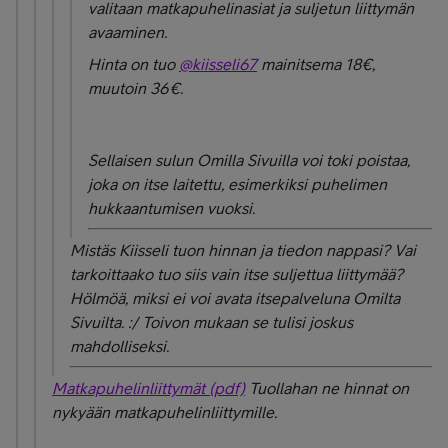
valitaan matkapuhelinasiat ja suljetun liittymän
avaaminen.
Hinta on tuo
@kiisseli67
mainitsema 18€,
muutoin 36€.
Sellaisen sulun Omilla Sivuilla voi toki poistaa,
joka on itse laitettu, esimerkiksi puhelimen
hukkaantumisen vuoksi.
Mistäs Kiisseli tuon hinnan ja tiedon nappasi? Vai
tarkoittaako tuo siis vain itse suljettua liittymää?
Hölmöä, miksi ei voi avata itsepalveluna Omilta
Sivuilta. :/ Toivon mukaan se tulisi joskus
mahdolliseksi.
Matkapuhelinliittymät (pdf)
Tuollahan ne hinnat on
nykyään matkapuhelinliittymille.