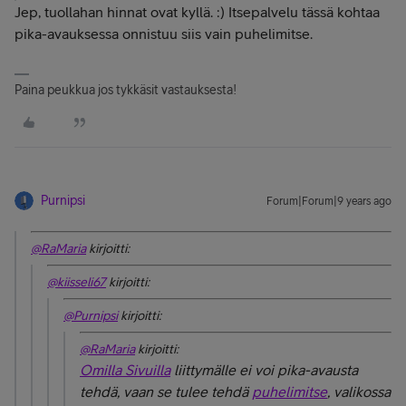
Jep, tuollahan hinnat ovat kyllä. :) Itsepalvelu tässä kohtaa
pika-avauksessa onnistuu siis vain puhelimitse.
Paina peukkua jos tykkäsit vastauksesta!
Purnipsi
Forum|Forum|9 years ago
@RaMaria
kirjoitti:
@kiisseli67
kirjoitti:
@Purnipsi
kirjoitti:
@RaMaria
kirjoitti:
Omilla Sivuilla
liittymälle ei voi pika-avausta
tehdä, vaan se tulee tehdä
puhelimitse
, valikossa