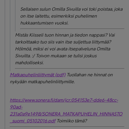
Sellaisen sulun Omilla Sivuilla voi toki poistaa, joka
on itse laitettu, esimerkiksi puhelimen
hukkaantumisen vuoksi.
Mistäs Kiisseli tuon hinnan ja tiedon nappasi? Vai
tarkoittaako tuo siis vain itse suljettua liittymää?
Hölmöä, miksi ei voi avata itsepalveluna Omilta
Sivuilta. :/ Toivon mukaan se tulisi joskus
mahdolliseksi.
Matkapuhelinliittymät (pdf)
Tuollahan ne hinnat on
nykyään matkapuhelinliittymille.
https://www.sonera.fi/dam/jcr:054153e7-dde6-48cc-
90ad-
231a0a9e1498/SONERA_MATKAPUHELIN_HINNASTO
_suomi_05102016.pdf
Toimiiko tämä?