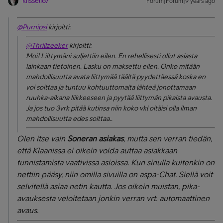
kiisseli67
Forum|Forum|9 years ago
@Purnipsi
kirjoitti:
@Thrillzeeker
kirjoitti:
Moi! Liittymäni suljettiin eilen. En rehellisesti ollut asiasta
lainkaan tietoinen. Lasku on maksettu eilen. Onko mitään
mahdollisuutta avata liittymää täältä pyydettäessä koska en
voi soittaa ja tuntuu kohtuuttomalta lähteä jonottamaan
ruuhka-aikana liikkeeseen ja pyytää liittymän pikaista avausta.
Ja jos tuo 3vrk pitää kutinsa niin koko vkl oitäisi olla ilman
mahdollisuutta edes soittaa..
Olen itse vain
Soneran asiakas
, mutta sen verran tiedän,
että Klaanissa ei oikein voida auttaa asiakkaan
tunnistamista vaativissa asioissa. Kun sinulla kuitenkin on
nettiin pääsy, niin omilla sivuilla on aspa-Chat. Siellä voit
selvitellä asiaa netin kautta. Jos oikein muistan, pika-
avauksesta veloitetaan jonkin verran vrt. automaattinen
avaus.