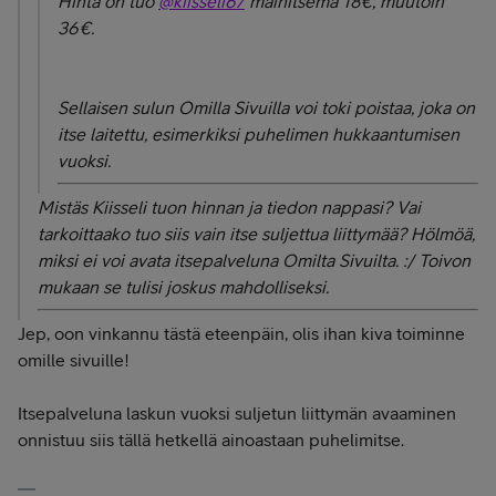
Hinta on tuo
@kiisseli67
mainitsema 18€, muutoin
36€.
Sellaisen sulun Omilla Sivuilla voi toki poistaa, joka on
itse laitettu, esimerkiksi puhelimen hukkaantumisen
vuoksi.
Mistäs Kiisseli tuon hinnan ja tiedon nappasi? Vai
tarkoittaako tuo siis vain itse suljettua liittymää? Hölmöä,
miksi ei voi avata itsepalveluna Omilta Sivuilta. :/ Toivon
mukaan se tulisi joskus mahdolliseksi.
Jep, oon vinkannu tästä eteenpäin, olis ihan kiva toiminne
omille sivuille!
Itsepalveluna laskun vuoksi suljetun liittymän avaaminen
onnistuu siis tällä hetkellä ainoastaan puhelimitse.