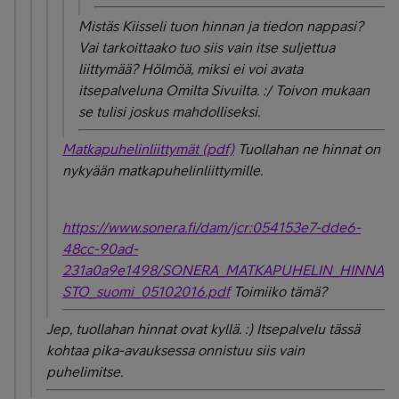
Mistäs Kiisseli tuon hinnan ja tiedon nappasi?
Vai tarkoittaako tuo siis vain itse suljettua
liittymää? Hölmöä, miksi ei voi avata
itsepalveluna Omilta Sivuilta. :/ Toivon mukaan
se tulisi joskus mahdolliseksi.
Matkapuhelinliittymät (pdf)
Tuollahan ne hinnat on
nykyään matkapuhelinliittymille.
https://www.sonera.fi/dam/jcr:054153e7-dde6-
48cc-90ad-
231a0a9e1498/SONERA_MATKAPUHELIN_HINNA
STO_suomi_05102016.pdf
Toimiiko tämä?
Jep, tuollahan hinnat ovat kyllä. :) Itsepalvelu tässä
kohtaa pika-avauksessa onnistuu siis vain
puhelimitse.