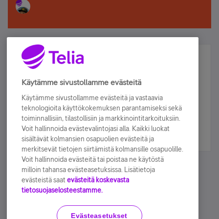
Älä jää paitsi – osallistu ja voita!
Tilaa Telian uutiskirje ja olet mukana arvonnassa.
Käytämme sivustollamme evästeitä
Samalla saat parhaat asiakasedut suoraan
Käytämme sivustollamme evästeitä ja vastaavia
sähköpostiisi.
teknologioita käyttökokemuksen parantamiseksi sekä
toiminnallisiin, tilastollisiin ja markkinointitarkoituksiin.
Voit hallinnoida evästevalintojasi alla. Kaikki luokat
Tilaa nyt
sisältävät kolmansien osapuolien evästeitä ja
merkitsevät tietojen siirtämistä kolmansille osapuolille.
Voit hallinnoida evästeitä tai poistaa ne käytöstä
milloin tahansa evästeasetuksissa. Lisätietoja
evästeistä saat
evästeitä koskevasta
tietosuojaselosteestamme.
Käyttöehdot
Accessibility statement
Evästeasetukset