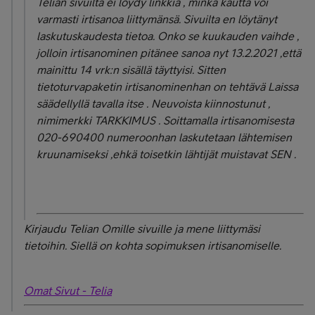
Telian sivuilta ei löydy linkkiä , minkä kautta voi
varmasti irtisanoa liittymänsä. Sivuilta en löytänyt
laskutuskaudesta tietoa. Onko se kuukauden vaihde ,
jolloin irtisanominen pitänee sanoa nyt 13.2.2021 ,että
mainittu 14 vrk:n sisällä täyttyisi. Sitten
tietoturvapaketin irtisanominenhan on tehtävä Laissa
säädellyllä tavalla itse . Neuvoista kiinnostunut ,
nimimerkki TARKKIMUS . Soittamalla irtisanomisesta
020-690400 numeroonhan laskutetaan lähtemisen
kruunamiseksi ,ehkä toisetkin lähtijät muistavat SEN .
Kirjaudu Telian Omille sivuille ja mene liittymäsi
tietoihin. Siellä on kohta sopimuksen irtisanomiselle.
Omat Sivut - Telia