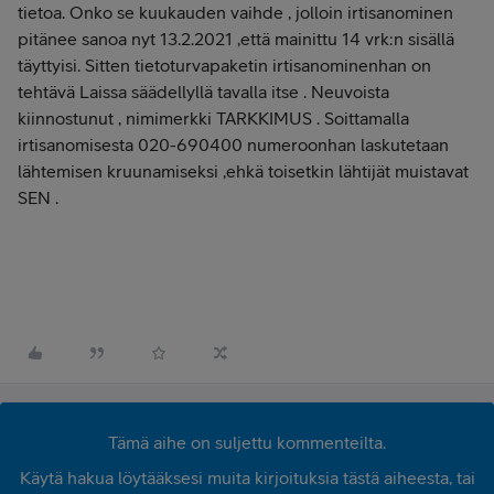
tietoa. Onko se kuukauden vaihde , jolloin irtisanominen
pitänee sanoa nyt 13.2.2021 ,että mainittu 14 vrk:n sisällä
täyttyisi. Sitten tietoturvapaketin irtisanominenhan on
tehtävä Laissa säädellyllä tavalla itse . Neuvoista
kiinnostunut , nimimerkki TARKKIMUS . Soittamalla
irtisanomisesta 020-690400 numeroonhan laskutetaan
lähtemisen kruunamiseksi ,ehkä toisetkin lähtijät muistavat
SEN .
Tämä aihe on suljettu kommenteilta.
Käytä hakua löytääksesi muita kirjoituksia tästä aiheesta, tai