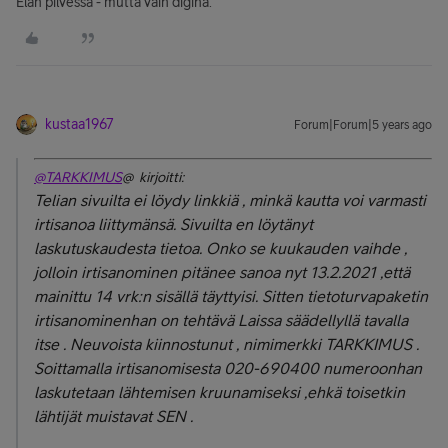
Elän pilvessä - mutta vain diginä.
kustaa1967
Forum|Forum|5 years ago
@TARKKIMUS
@ kirjoitti:
Telian sivuilta ei löydy linkkiä , minkä kautta voi varmasti
irtisanoa liittymänsä. Sivuilta en löytänyt
laskutuskaudesta tietoa. Onko se kuukauden vaihde ,
jolloin irtisanominen pitänee sanoa nyt 13.2.2021 ,että
mainittu 14 vrk:n sisällä täyttyisi. Sitten tietoturvapaketin
irtisanominenhan on tehtävä Laissa säädellyllä tavalla
itse . Neuvoista kiinnostunut , nimimerkki TARKKIMUS .
Soittamalla irtisanomisesta 020-690400 numeroonhan
laskutetaan lähtemisen kruunamiseksi ,ehkä toisetkin
lähtijät muistavat SEN .