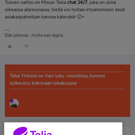
Toinen vaihto on Minun Telia
chat 24/7
, joka on siinä
oikeassa alareunassa. Siellä voi hoitaa irtisanomisen asiat
asiakaspalvelijan kanssa kätevästi 🙂>
Elän pilvessä - mutta vain diginä.
Telia Yhteisö on Vain luku -moodissa, kunnes
sulkeutuu kokonaan lokakuussa