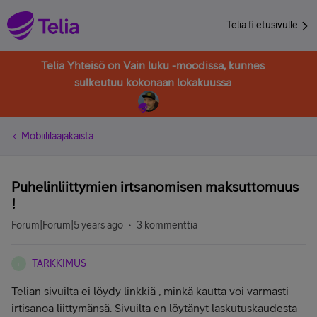
Telia.fi etusivulle
Telia Yhteisö on Vain luku -moodissa, kunnes
sulkeutuu kokonaan lokakuussa
Mobiililaajakaista
Puhelinliittymien irtsanomisen maksuttomuus
!
Forum|Forum|5 years ago
3 kommenttia
TARKKIMUS
T
Telian sivuilta ei löydy linkkiä , minkä kautta voi varmasti
irtisanoa liittymänsä. Sivuilta en löytänyt laskutuskaudesta