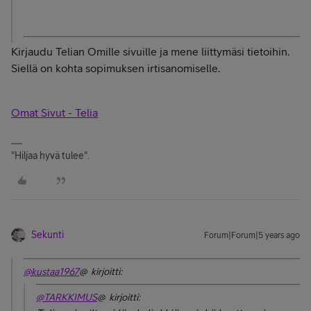
Kirjaudu Telian Omille sivuille ja mene liittymäsi tietoihin.
Siellä on kohta sopimuksen irtisanomiselle.
Omat Sivut - Telia
"Hiljaa hyvä tulee".
Sekunti
Forum|Forum|5 years ago
@kustaa1967
@ kirjoitti:
@TARKKIMUS
@ kirjoitti: