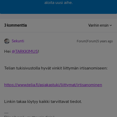
aloita uusi aihe.
3 kommenttia
Vanhin ensin
Sekunti
Forum|Forum|5 years ago
Hei
@TARKKIMUS
!
Telian tukisivustolla hyvät vinkit liittymän irtisanomiseen:
https://www.telia.fi/asiakastuki/liittymat/irtisanominen
Linkin takaa löytyy kaikki tarvittavat tiedot.