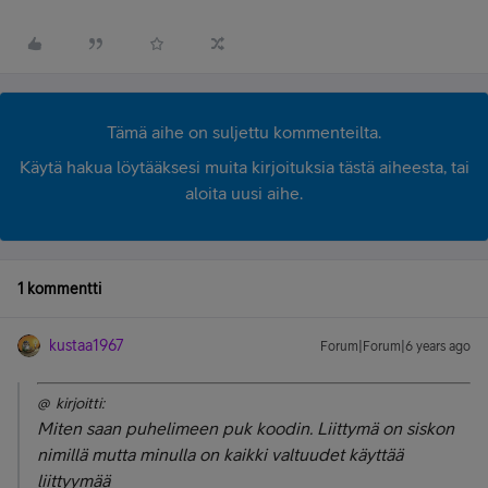
Tämä aihe on suljettu kommenteilta.
Käytä hakua löytääksesi muita kirjoituksia tästä aiheesta, tai
aloita uusi aihe.
1 kommentti
kustaa1967
Forum|Forum|6 years ago
@ kirjoitti:
Miten saan puhelimeen puk koodin. Liittymä on siskon
nimillä mutta minulla on kaikki valtuudet käyttää
liittyymää