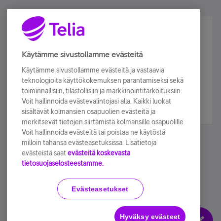
Älä jää paitsi – osallistu ja voita!
Tilaa Telian uutiskirje ja olet mukana arvonnassa.
Käytämme sivustollamme evästeitä
Samalla saat parhaat asiakasedut suoraan
Käytämme sivustollamme evästeitä ja vastaavia
sähköpostiisi.
teknologioita käyttökokemuksen parantamiseksi sekä
toiminnallisiin, tilastollisiin ja markkinointitarkoituksiin.
Voit hallinnoida evästevalintojasi alla. Kaikki luokat
Tilaa nyt
sisältävät kolmansien osapuolien evästeitä ja
merkitsevät tietojen siirtämistä kolmansille osapuolille.
Voit hallinnoida evästeitä tai poistaa ne käytöstä
milloin tahansa evästeasetuksissa. Lisätietoja
evästeistä saat
evästeitä koskevasta
tietosuojaselosteestamme.
Käyttöehdot
Accessibility statement
Evästeasetukset
Hyväksy evästeet