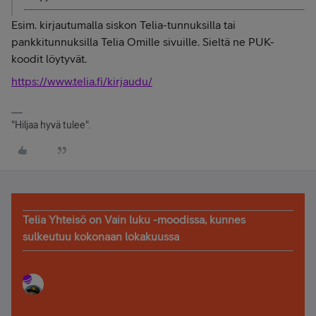
Esim. kirjautumalla siskon Telia-tunnuksilla tai
pankkitunnuksilla Telia Omille sivuille. Sieltä ne PUK-
koodit löytyvät.
https://www.telia.fi/kirjaudu/
"Hiljaa hyvä tulee".
Telia Yhteisö on Vain luku -moodissa, kunnes
sulkeutuu kokonaan lokakuussa