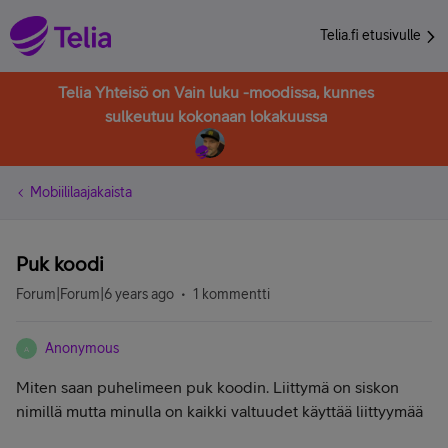
Telia.fi etusivulle
Telia Yhteisö on Vain luku -moodissa, kunnes
sulkeutuu kokonaan lokakuussa
Mobiililaajakaista
Puk koodi
Forum|Forum|6 years ago
1 kommentti
Anonymous
A
Miten saan puhelimeen puk koodin. Liittymä on siskon
nimillä mutta minulla on kaikki valtuudet käyttää liittyymää