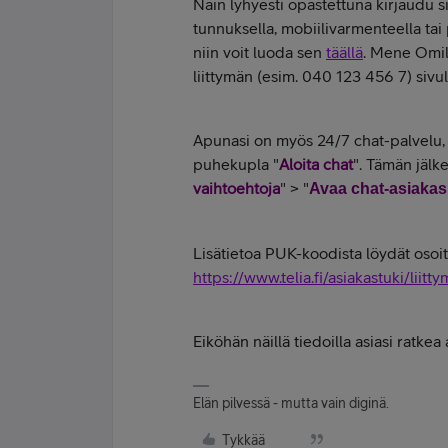
Näin lyhyesti opastettuna kirjaudu s
tunnuksella, mobiilivarmenteella tai p
niin voit luoda sen
täällä
. Mene Omill
liittymän (esim. 040 123 456 7) sivu
Apunasi on myös 24/7 chat-palvelu, 
puhekupla "
Aloita chat
". Tämän jälk
vaihtoehtoja
" > "
Avaa chat-asiakasp
Lisätietoa PUK-koodista löydät osoit
https://www.telia.fi/asiakastuki/lii
Eiköhän näillä tiedoilla asiasi ratke
Elän pilvessä - mutta vain diginä.
Tykkää