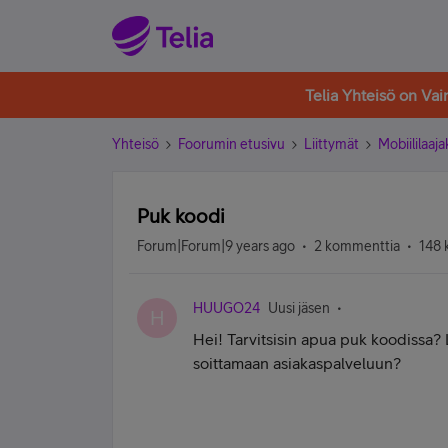
Telia Yhteisö on Va
Yhteisö
Foorumin etusivu
Liittymät
Mobiililaaja
Puk koodi
Forum|Forum|9 years ago
2 kommenttia
148 
HUUGO24
Uusi jäsen
H
Hei! Tarvitsisin apua puk koodissa? 
soittamaan asiakaspalveluun?