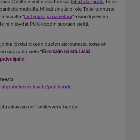
isään Omille Sivuille osoitteessa
telia.fi/kirjaudu
Telia-
ankkitunnuksilla. Mikäli sinulla ei ole Telia-tunnusta,
a Sivuilla "
Liittymäni ja palveluni
"-osion kyseisen
lle niin löydät PUK-koodin suoraan sieltä.
jonka löydät oikean puolen alareunasta, jossa on
een napsauta vielä "
Ei mikään näistä. Lisää
".
alvelijalle
teesta:
ttymat/puhelimen-kaytto/puk-koodit
a alta aikayksikön! :smileyvery-happy: