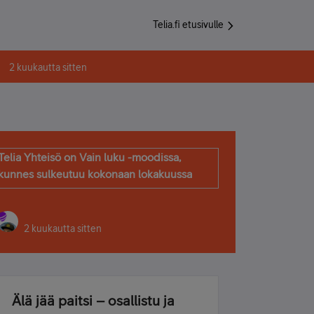
Telia.fi etusivulle
2 kuukautta sitten
Telia Yhteisö on Vain luku -moodissa,
kunnes sulkeutuu kokonaan lokakuussa
2 kuukautta sitten
Älä jää paitsi – osallistu ja