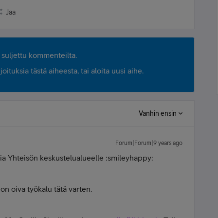
Jaa
suljettu kommenteilta.
ituksia tästä aiheesta, tai aloita uusi aihe.
Vanhin ensin
Forum|Forum|9 years ago
lia Yhteisön keskustelualueelle :smileyhappy:
on oiva työkalu tätä varten.