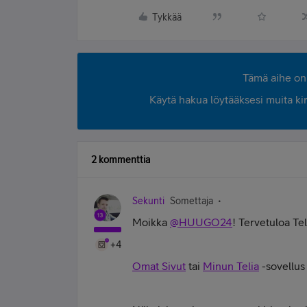
Tykkää
Tämä aihe on 
Käytä hakua löytääksesi muita kirjo
2 kommenttia
Sekunti
Somettaja
Moikka
@HUUGO24
! Tervetuloa Te
+4
Omat Sivut
tai
Minun Telia
-sovellus 