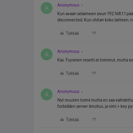
Anonymous
A
Kun avaan selaimeen sivun 192.168.1.1 pääs
disconnected. Kun ohitan koko laitteen, ne
Tykkää
Anonymous
A
Kas. Fyysinen resetti ei toiminut, mutta so
Tykkää
Anonymous
A
Nyt muuten toimii mutta en saa vaihdettua 
forbidden server ilmoitus, ja nimi + key p
Tykkää