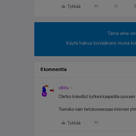
Tykkää
Tämä aihe on 
Käytä hakua löytääksesi muita kirjo
8 kommenttia
olkitu
Oletko kokeillut kytkeä kaapelilla suora
Toimiiko näin tietokoneessasi internet yh
Tykkää