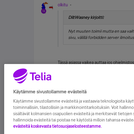
olkitu
DiltWasney kirjoitti:
Nyt muuten toimii mutta en saa vaih
sivu, välillä forbidden server ilmoitu
Tässä asiassa vaikea auttaa jos ohjelmisto
tukiasema.
Tykkää
Käytämme sivustollamme evästeitä
Käytämme sivustollamme evästeitä ja vastaavia teknologioita kä
toiminnallisiin, tilastollisiin ja markkinointitarkoituksiin. Voit hallinn
sisältävät kolmansien osapuolien evästeitä ja merkitsevät tietojen si
hallinnoida evästeitä tai poistaa ne käytöstä milloin tahansa eväste
evästeitä koskevasta tietosuojaselosteestamme.