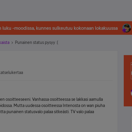
in luku -moodissa, kunnes sulkeutuu kokonaan lokakuussa
kaista
Punainen status pysyy :(
katselukertaa
teen osoitteeseeni. Vanhassa osoitteessa se lakkasi aamulla
idossa. Mutta uudessa osoitteessa Intenosta on wan piuha
tta punainen statusvalo palaa sitkeästi. TV valo palaa