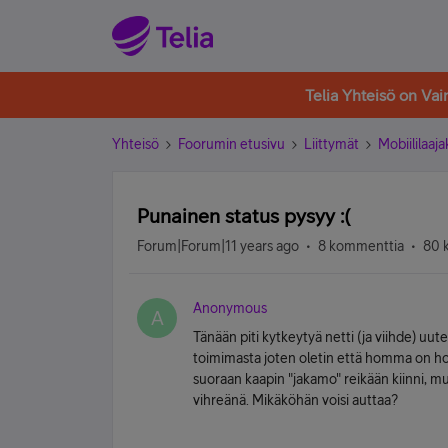
Telia Yhteisö on Va
Yhteisö
Foorumin etusivu
Liittymät
Mobiililaaja
Punainen status pysyy :(
Forum|Forum|11 years ago
8 kommenttia
80 
Anonymous
A
Tänään piti kytkeytyä netti (ja viihde) uu
toimimasta joten oletin että homma on ho
suoraan kaapin "jakamo" reikään kiinni, mu
vihreänä. Mikäköhän voisi auttaa?