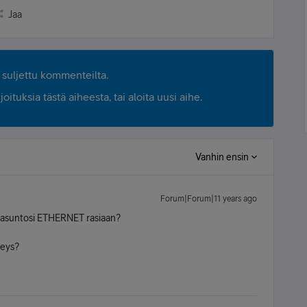
Jaa
suljettu kommenteilta.
ituksia tästä aiheesta, tai aloita uusi aihe.
Vanhin ensin
Forum|Forum|11 years ago
an asuntosi ETHERNET rasiaan?
teys?