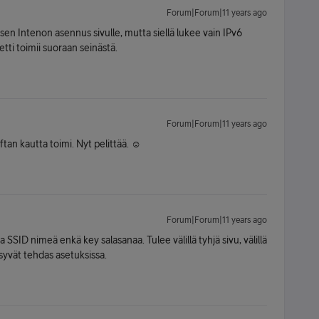
Forum|Forum|11 years ago
en Intenon asennus sivulle, mutta siellä lukee vain IPv6
tti toimii suoraan seinästä.
Forum|Forum|11 years ago
ftan kautta toimi. Nyt pelittää. ☺
Forum|Forum|11 years ago
SSID nimeä enkä key salasanaa. Tulee välillä tyhjä sivu, välillä
ysyvät tehdas asetuksissa.