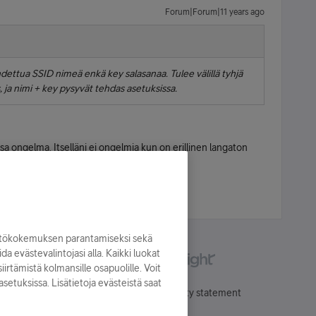
Forum|Forum|11 years ago
dettua SSID nimeä enkä key salasanaa. Tulee välillä tyhjä
s, ja nimi + key pysyvät tehdas asetuksissa.
ssa ongelma. Itselläni ei ongelmia kun on erillinen langaton
yttökokemuksen parantamiseksi sekä
oida evästevalintojasi alla. Kaikki luokat
irtämistä kolmansille osapuolille. Voit
asetuksissa. Lisätietoja evästeistä saat
Käyttöehdot
Accessibility statement