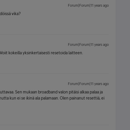
Forum|Forum|11 years ago
döissä vika?
Forum|Forum|11 years ago
Voiit kokeilla yksinkertaisesti resetoida laitteen.
Forum|Forum|11 years ago
auttavaa. Sen mukaan broadband valon pitäisi alkaa palaa ja
mutta kun ei se ikinä ala palamaan. Olen painanut resettiä, ei