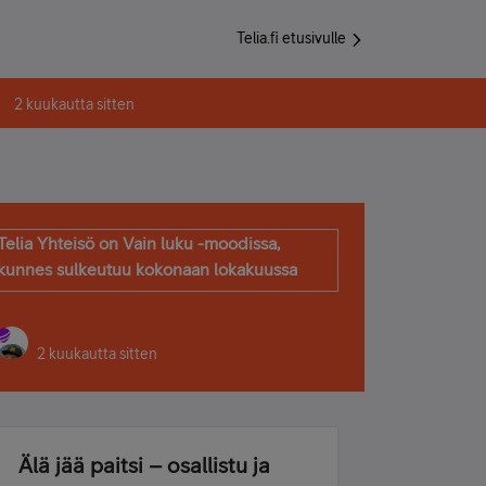
Telia.fi etusivulle
2 kuukautta sitten
Telia Yhteisö on Vain luku -moodissa,
kunnes sulkeutuu kokonaan lokakuussa
2 kuukautta sitten
Älä jää paitsi – osallistu ja