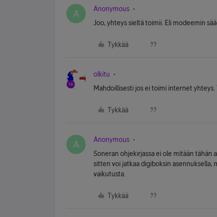
Anonymous
A
Joo, yhteys sieltä toimii. Eli modeemin sää
Tykkää
olkitu
Mahdoillisesti jos ei toimi internet yhteys. 
Tykkää
Anonymous
A
Soneran ohjekirjassa ei ole mitään tähän 
sitten voi jatkaa digiboksin asennuksella, 
vaikutusta.
Tykkää