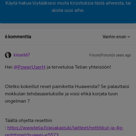
Käytä hakua löytääksesi muita kirjoituksia tästä aiheesta, tai
aloita uusi aihe.
6 kommenttia
Vanhin ensin
kiisseli67
Forum|Forum|6 years ago
Hei
@PowerUserH
ja tervetuloa Telian yhteisöön!
Oletko kokeillut reset painiketta Huaweista? Se palauttaisi
mokkulan tehdasasetuksille ja voisi ehkä korjata tuon
ongelman ?
Täältä ohjetta resettiin
:
https://www.telia.fi/asiakastuki/laitteet/nettitikut-ja-4g-
reitittimet/huawei-e5573