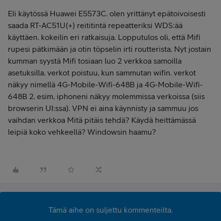
Eli käytössä
Huawei E5573C. olen yrittänyt epätoivoisesti
saada RT-AC51U(+) reititintä repeatteriksi WDS:ää
käyttäen. kokeilin eri ratkaisuja. Lopputulos oli, että Mifi
rupesi pätkimään ja otin töpselin irti routterista. Nyt jostain
kumman syystä Mifi tosiaan luo 2 verkkoa samoilla
asetuksilla. verkot poistuu, kun sammutan wifin. verkot
näkyy nimellä 4G-Mobile-Wifi-648B ja 4G-Mobile-Wifi-
648B 2. esim. iphoneni näkyy molemmissa verkoissa (siis
browserin UI:ssa). VPN ei aina käynnisty ja sammuu jos
vaihdan verkkoa Mitä pitäis tehdä? Käydä heittämässä
leipiä koko vehkeellä? Windowsin haamu?
Tämä aihe on suljettu kommenteilta.