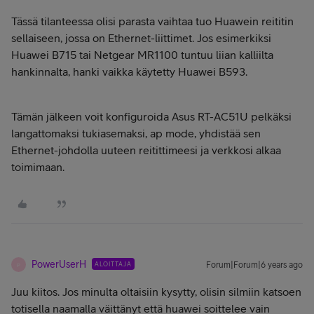
Tässä tilanteessa olisi parasta vaihtaa tuo Huawein reititin
sellaiseen, jossa on Ethernet-liittimet. Jos esimerkiksi
Huawei B715 tai Netgear MR1100 tuntuu liian kalliilta
hankinnalta, hanki vaikka käytetty Huawei B593.
Tämän jälkeen voit konfiguroida Asus RT-AC51U pelkäksi
langattomaksi tukiasemaksi, ap mode, yhdistää sen
Ethernet-johdolla uuteen reitittimeesi ja verkkosi alkaa
toimimaan.
PowerUserH
ALOITTAJA
Forum|Forum|6 years ago
P
Juu kiitos. Jos minulta oltaisiin kysytty, olisin silmiin katsoen
totisella naamalla väittänyt että huawei soittelee vain