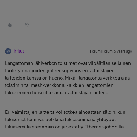
irritus
Forum|Forum|6 years ago
Langattoman lähiverkon toistimet ovat ylipäätään sellainen
tuoteryhmä, joiden yhteensopivuus eri valmistajien
laitteiden kanssa on huono. Mikäli langatonta verkkoa ajaa
toistimin tai mesh-verkkona, kaikkien langattomien
tukiasemien tulisi olla saman valmistajan laitteita.
Eri valmistajien laitteita voi sotkea ainoastaan silloin, kun
tukisemat toimivat pelkkinä tukiasemina ja yhteydet
tukiasemilta eteenpäin on järjestetty Ethernet-johdoilla.