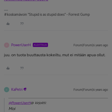
#koskamävoin "Stupid is as stupid does" - Forrest Gump
PowerUserH
ALOITTAJA
Forum|Forum|6 years ago
P
juu. on tuota buuttausta kokeiltu, mut ei mitään apua ollut.
KaPetri
Forum|Forum|6 years ago
K
@PowerUserH
@ kirjoitti:
Moi