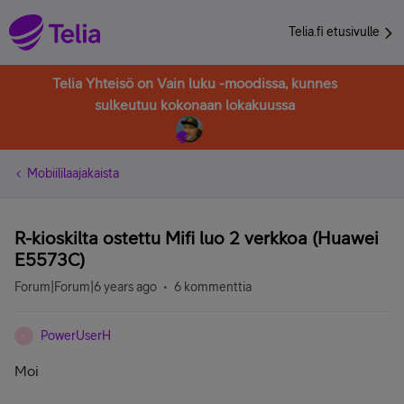
Telia.fi etusivulle
Telia Yhteisö on Vain luku -moodissa, kunnes
sulkeutuu kokonaan lokakuussa
Mobiililaajakaista
R-kioskilta ostettu Mifi luo 2 verkkoa (Huawei
E5573C)
Forum|Forum|6 years ago
6 kommenttia
PowerUserH
P
Moi