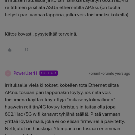
irrituksen ratkaisua ja koitan hankkia käytetyn 802.11ac/4G
reitittimen ja sillata ASUS ethernetillä AP:ksi. (on tuolla
tietysti pari vanhaa läppäriä, jotka vois toistimeksi kokeilla)
Kiitos kovasti, pysytelkää terveinä.
PowerUserH
ALOITTAJA
Forum|Forum|6 years ago
P
irritukselle vielä kiitokset. kokeilen tota Ethernet siltaa
AP:nä. tosiaan pari läppäriäkin löytyy, jos niitä vois
toistimena käyttää. käytettyjä "mikäsenytolimallinen"
huawein reititin/4G löytyy torista. siin taitaa olla jopa
802.11ac (5G wifi kanavat tyhjänä täällä). Pitää varmaan
yrittää löytää malli, joka ei oo elisan firmwirellä päivitetty.
Nettijutut on hauskoja. Ylempänä on tosiaan enemmän