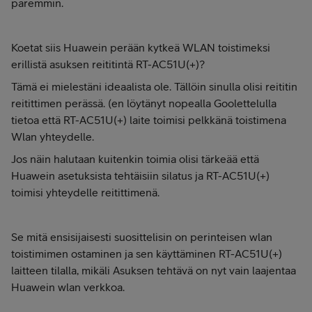
paremmin.
Koetat siis Huawein perään kytkeä WLAN toistimeksi
erillistä asuksen reititintä
RT-AC51U(+)?
Tämä ei mielestäni ideaalista ole. Tällöin sinulla olisi reititin
reitittimen perässä. (en löytänyt nopealla Goolettelulla
tietoa että
RT-AC51U(+)
laite toimisi pelkkänä toistimena
Wlan yhteydelle.
Jos näin halutaan kuitenkin toimia olisi tärkeää että
Huawein asetuksista tehtäisiin silatus ja
RT-AC51U(+)
toimisi yhteydelle reitittimenä.
Se mitä ensisijaisesti suosittelisin on perinteisen wlan
toistimimen ostaminen ja sen käyttäminen
RT-AC51U(+)
laitteen tilalla, mikäli Asuksen tehtävä on nyt vain laajentaa
Huawein wlan verkkoa.