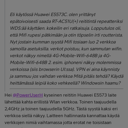
Eli käytössä
Huawei E5573C. olen yrittänyt
epätoivoisesti saada RT-AC51U(+) reititintä repeatteriksi
WDS:ää käyttäen. kokeilin eri ratkaisuja. Lopputulos oli,
että Mifi rupesi pätkimään ja otin töpselin irti routterista.
Nyt jostain kumman syystä Mifi tosiaan luo 2 verkkoa
samoilla asetuksilla. verkot poistuu, kun sammutan wifin.
verkot näkyy nimellä 4G-Mobile-Wifi-648B ja 4G-
Mobile-Wifi-648B 2. esim. iphoneni näkyy molemmissa
verkoissa (siis browserin UI:ssa). VPN ei aina käynnisty
ja sammuu jos vaihdan verkkoa Mitä pitäis tehdä? Käydä
heittämässä leipiä koko vehkeellä? Windowsin haamu?
Hei
@PowerUserH
kyseinen reititin Huawei E5573 laite
lähettää kahta erillistä Wlan verkkoa. Toinen taajuudella
2,4GHz ja toinen taajuudella 5GHz. Tästä syystä kaksi eri
verkkoa siellä näkyy. Laitteen hallinnasta kannattaa käydä
verkkojen nimiä vaihtamassa jotta erotat ne toisistaan