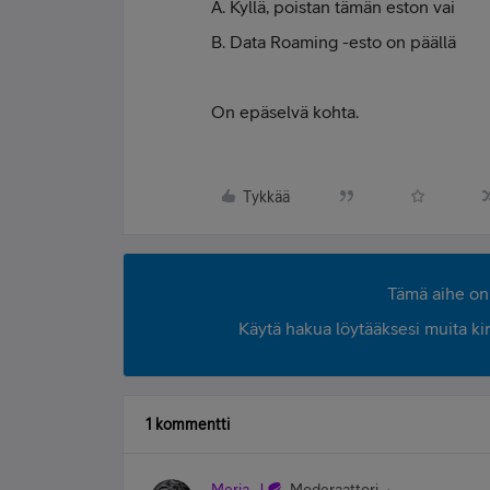
A. Kyllä, poistan tämän eston vai
B. Data Roaming -esto on päällä
On epäselvä kohta.
Tykkää
Tämä aihe on 
Käytä hakua löytääksesi muita kirjo
1 kommentti