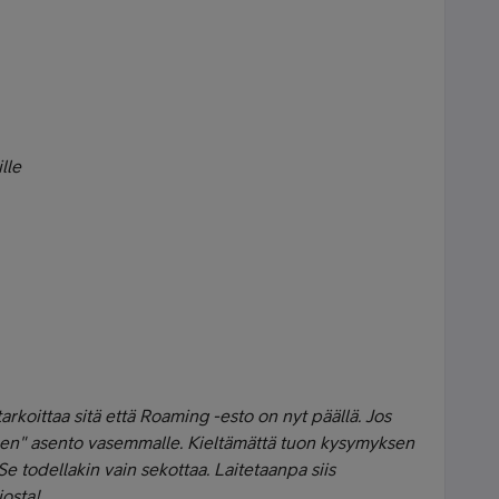
lle
rkoittaa sitä että Roaming -esto on nyt päällä. Jos
men" asento vasemmalle. Kieltämättä tuon kysymyksen
Se todellakin vain sekottaa. Laitetaanpa siis
iosta!