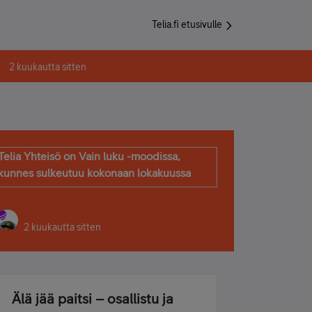
Telia.fi etusivulle
2 kuukautta sitten
Telia Yhteisö on Vain luku -moodissa,
kunnes sulkeutuu kokonaan lokakuussa
2 kuukautta sitten
Älä jää paitsi – osallistu ja