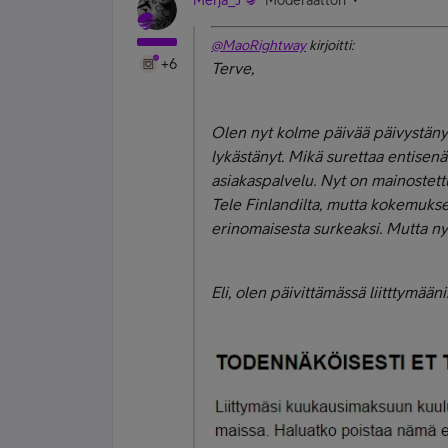
Merja_J
Moderaattori
@MaoRightway
kirjoitti:
+6
Terve,
Olen nyt kolme päivää päivystänyt
lykästänyt. Mikä surettaa entisenä 
asiakaspalvelu. Nyt on mainostett
Tele Finlandilta, mutta kokemuk
erinomaisesta surkeaksi. Mutta nyt
Eli, olen päivittämässä liitttymään