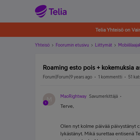
Telia Yhteisö on Va
Yhteisö
Foorumin etusivu
Liittymät
Mobiililaaja
Roaming esto pois + kokemuksia a
Forum|Forum|9 years ago
1 kommentti
51 kat
MaoRightway
Savumerkittäjä
M
Terve,
Olen nyt kolme päivää päivystänyt c
lykästänyt. Mikä surettaa entisenä Te