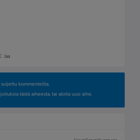
Jaa
suljettu kommenteilta.
ituksia tästä aiheesta, tai aloita uusi aihe.