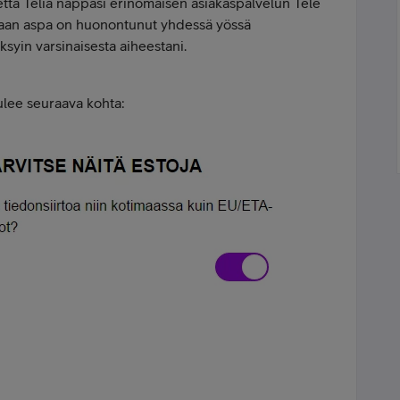
että Telia nappasi erinomaisen asiakaspalvelun Tele
kaan aspa on huonontunut yhdessä yössä
ksyin varsinaisesta aiheestani.
 Tulee seuraava kohta: