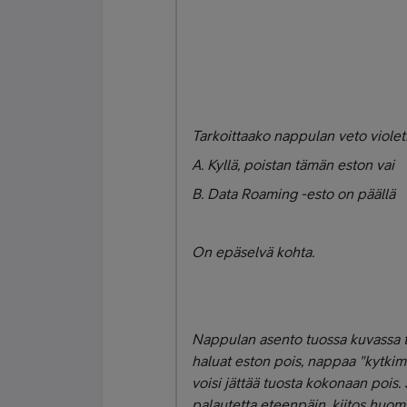
Tarkoittaako nappulan veto violeti
A. Kyllä, poistan tämän eston vai
B. Data Roaming -esto on päällä
On epäselvä kohta.
Nappulan asento tuossa kuvassa ta
haluat eston pois, nappaa "kytki
voisi jättää tuosta kokonaan pois. 
palautetta eteenpäin, kiitos huom