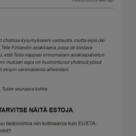
Forum|Forum|9 years ago
 chatissa kysymykseeni vastausta, mutta eipä ole
Tele Finlandin asiakkaana, jossa oli loistava
u, että Telia nappasi erinomaisen asiakaspalvelun
seni mukaan aspa on huonontunut yhdessä yössä
 eksyin varsinaisesta aiheestani.
i. Tulee seuraava kohta: