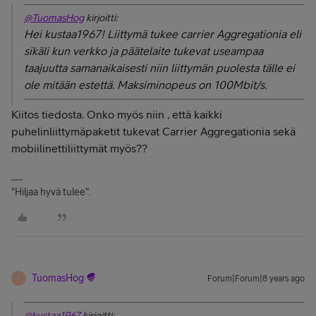
@TuomasHog
kirjoitti:
Hei kustaa1967! Liittymä tukee carrier Aggregationia eli
sikäli kun verkko ja päätelaite tukevat useampaa
taajuutta samanaikaisesti niin liittymän puolesta tälle ei
ole mitään estettä. Maksiminopeus on 100Mbit/s.
Kiitos tiedosta. Onko myös niin , että kaikki
puhelinliittymäpaketit tukevat Carrier Aggregationia sekä
mobiilinettiliittymät myös??
"Hiljaa hyvä tulee".
TuomasHog
Forum|Forum|8 years ago
T
@kustaa1967
kirjoitti: