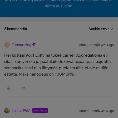
aloita uusi aihe.
8 kommenttia
Vanhin ensin
TuomasHog
Forum|Forum|8 years ago
T
Hei kustaa1967! Liittymä tukee carrier Aggregationia eli
sikäli kun verkko ja päätelaite tukevat useampaa taajuutta
samanaikaisesti niin liittymän puolesta tälle ei ole mitään
estettä. Maksiminopeus on 100Mbit/s.
kustaa1967
ALOITTAJA
Forum|Forum|8 years ago