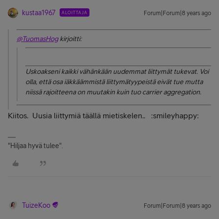
kustaa1967
ALOITTAJA
Forum|Forum|8 years ago
@TuomasHog
kirjoitti:
Uskoakseni kaikki vähänkään uudemmat liittymät tukevat. Voi
olla, että osa iäkkäämmistä liittymätyypeistä eivät tue mutta
niissä rajoitteena on muutakin kuin tuo carrier aggregation.
Kiitos. Uusia liittymiä täällä mietiskelen.. :smileyhappy:
"Hiljaa hyvä tulee".
TuizeKoo
Forum|Forum|8 years ago