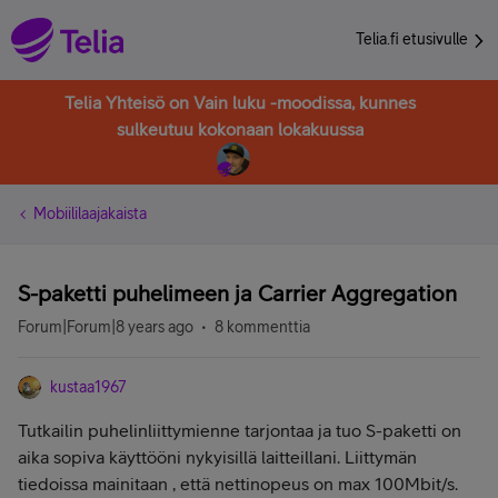
Telia.fi etusivulle
Telia Yhteisö on Vain luku -moodissa, kunnes
sulkeutuu kokonaan lokakuussa
Mobiililaajakaista
S-paketti puhelimeen ja Carrier Aggregation
Forum|Forum|8 years ago
8 kommenttia
kustaa1967
Tutkailin puhelinliittymienne tarjontaa ja tuo S-paketti on
aika sopiva käyttööni nykyisillä laitteillani. Liittymän
tiedoissa mainitaan , että nettinopeus on max 100Mbit/s.