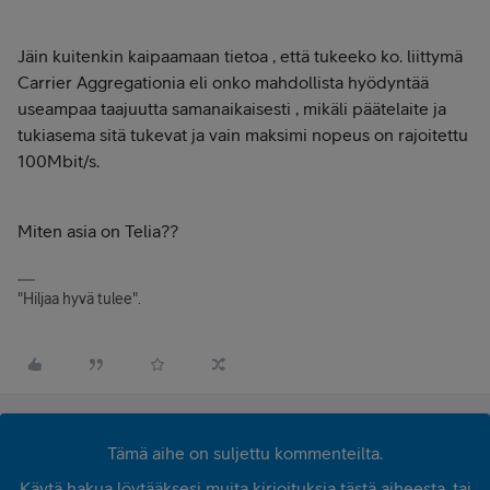
Jäin kuitenkin kaipaamaan tietoa , että tukeeko ko. liittymä
Carrier Aggregationia eli onko mahdollista hyödyntää
useampaa taajuutta samanaikaisesti , mikäli päätelaite ja
tukiasema sitä tukevat ja vain maksimi nopeus on rajoitettu
100Mbit/s.
Miten asia on Telia??
"Hiljaa hyvä tulee".
Tämä aihe on suljettu kommenteilta.
Käytä hakua löytääksesi muita kirjoituksia tästä aiheesta, tai