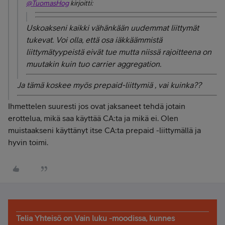
@TuomasHog
kirjoitti:
Uskoakseni kaikki vähänkään uudemmat liittymät
tukevat. Voi olla, että osa iäkkäämmistä
liittymätyypeistä eivät tue mutta niissä rajoitteena on
muutakin kuin tuo carrier aggregation.
Ja tämä koskee myös prepaid-liittymiä , vai kuinka??
Ihmettelen suuresti jos ovat jaksaneet tehdä jotain
erottelua, mikä saa käyttää CA:ta ja mikä ei. Olen
muistaakseni käyttänyt itse CA:ta prepaid -liittymällä ja
hyvin toimi.
Telia Yhteisö on Vain luku -moodissa, kunnes