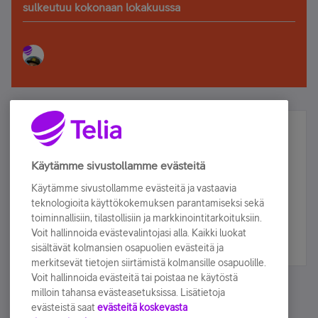
sulkeutuu kokonaan lokakuussa
Älä jää paitsi – osallistu ja voita!
Tilaa Telian uutiskirje ja olet mukana arvonnassa.
Käytämme sivustollamme evästeitä
Samalla saat parhaat asiakasedut suoraan
Käytämme sivustollamme evästeitä ja vastaavia
sähköpostiisi.
teknologioita käyttökokemuksen parantamiseksi sekä
toiminnallisiin, tilastollisiin ja markkinointitarkoituksiin.
Voit hallinnoida evästevalintojasi alla. Kaikki luokat
Tilaa nyt
sisältävät kolmansien osapuolien evästeitä ja
merkitsevät tietojen siirtämistä kolmansille osapuolille.
Voit hallinnoida evästeitä tai poistaa ne käytöstä
milloin tahansa evästeasetuksissa. Lisätietoja
evästeistä saat
evästeitä koskevasta