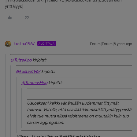
⎮Yritysiakkaiden tuki ⎮TeliaONE⎮Asiakaskokemus⎮Luovan alan
yrittäjyys⎮
kustaa1967
ALOITTAJA
Forum|Forum|8 years ago
@TuizeKoo
kirjoitti:
@kustaa1967
kirjoitti:
@TuomasHog
kirjoitti:
Uskoakseni kaikki vähänkään uudemmat liittymät
tukevat. Voi olla, että osa iäkkäämmistä liittymätyypeistä
eivät tue mutta niissä rajoitteena on muutakin kuin tuo
carrier aggregation.