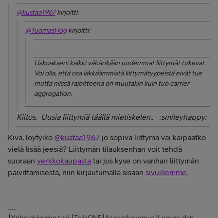
@kustaa1967
kirjoitti:
@TuomasHog
kirjoitti:
Uskoakseni kaikki vähänkään uudemmat liittymät tukevat.
Voi olla, että osa iäkkäämmistä liittymätyypeistä eivät tue
mutta niissä rajoitteena on muutakin kuin tuo carrier
aggregation.
Kiitos. Uusia liittymiä täällä mietiskelen.. :smileyhappy:
Kiva, löytyikö
@kustaa1967
jo sopiva liittymä vai kaipaatko
vielä lisää jeesiä? Liittymän tilauksenhan voit tehdä
suoraan
verkkokaupasta
tai jos kyse on vanhan liittymän
päivittämisestä, niin kirjautumalla sisään
sivuillemme.