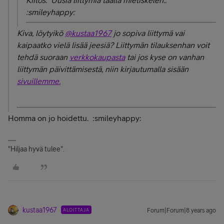
Kiitos. Uusia liittymiä täällä mietiskelen..
:smileyhappy:
Kiva, löytyikö
@kustaa1967
jo sopiva liittymä vai
kaipaatko vielä lisää jeesiä? Liittymän tilauksenhan voit
tehdä suoraan
verkkokaupasta
tai jos kyse on vanhan
liittymän päivittämisestä, niin kirjautumalla sisään
sivuillemme.
Homma on jo hoidettu. :smileyhappy:
"Hiljaa hyvä tulee".
kustaa1967
ALOITTAJA
Forum|Forum|8 years ago