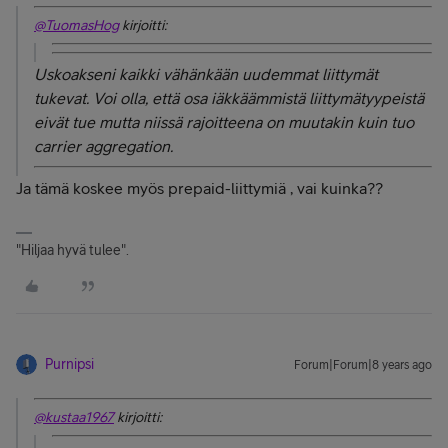
@TuomasHog
kirjoitti:
Uskoakseni kaikki vähänkään uudemmat liittymät
tukevat. Voi olla, että osa iäkkäämmistä liittymätyypeistä
eivät tue mutta niissä rajoitteena on muutakin kuin tuo
carrier aggregation.
Ja tämä koskee myös prepaid-liittymiä , vai kuinka??
"Hiljaa hyvä tulee".
Purnipsi
Forum|Forum|8 years ago
@kustaa1967
kirjoitti: