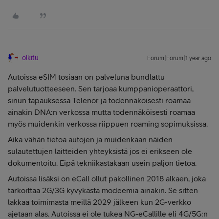
olkitu
Forum|Forum|1 year ago
Autoissa eSIM tosiaan on palveluna bundlattu
palvelutuotteeseen. Sen tarjoaa kumppanioperaattori,
sinun tapauksessa Telenor ja todennäköisesti roamaa
ainakin DNA:n verkossa mutta todennäköisesti roamaa
myös muidenkin verkossa riippuen roaming sopimuksissa.
Aika vähän tietoa autojen ja muidenkaan näiden
sulautettujen laitteiden yhteyksistä jos ei erikseen ole
dokumentoitu. Eipä tekniikastakaan usein paljon tietoa.
Autoissa lisäksi on eCall ollut pakollinen 2018 alkaen, joka
tarkoittaa 2G/3G kyvykästä modeemia ainakin. Se sitten
lakkaa toimimasta meillä 2029 jälkeen kun 2G-verkko
ajetaan alas. Autoissa ei ole tukea NG-eCallille eli 4G/5G:n