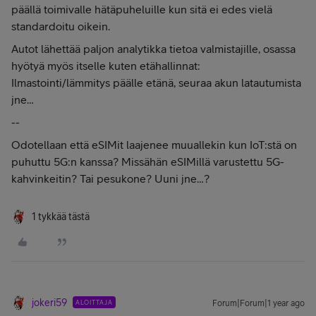
päällä toimivalle hätäpuheluille kun sitä ei edes vielä
standardoitu oikein.
Autot lähettää paljon analytikka tietoa valmistajille, osassa
hyötyä myös itselle kuten etähallinnat:
Ilmastointi/lämmitys päälle etänä, seuraa akun latautumista
jne…
--
Odotellaan että eSIMit laajenee muuallekin kun IoT:stä on
puhuttu 5G:n kanssa? Missähän eSIMillä varustettu 5G-
kahvinkeitin? Tai pesukone? Uuni jne…?
1 tykkää tästä
jokeri59
ALOITTAJA
Forum|Forum|1 year ago