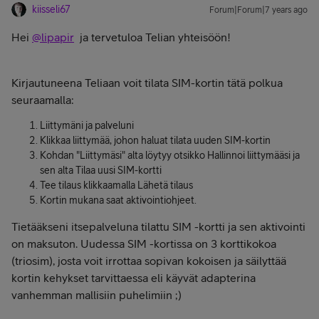
kiisseli67
Forum|Forum|7 years ago
Hei
@lipapir
ja tervetuloa Telian yhteisöön!
Kirjautuneena Teliaan voit tilata SIM-kortin tätä polkua
seuraamalla:
Liittymäni ja palveluni
Klikkaa liittymää, johon haluat tilata uuden SIM-kortin
Kohdan "Liittymäsi" alta löytyy otsikko Hallinnoi liittymääsi ja
sen alta Tilaa uusi SIM-kortti
Tee tilaus klikkaamalla Lähetä tilaus
Kortin mukana saat aktivointiohjeet.
Tietääkseni itsepalveluna tilattu SIM -kortti ja sen aktivointi
on maksuton. Uudessa SIM -kortissa on 3 korttikokoa
(triosim), josta voit irrottaa sopivan kokoisen ja säilyttää
kortin kehykset tarvittaessa eli käyvät adapterina
vanhemman mallisiin puhelimiin ;)