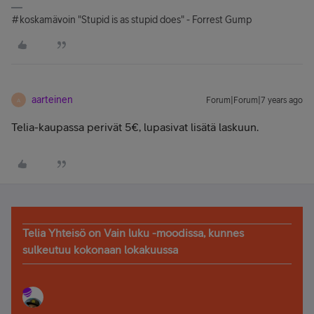
#koskamävoin "Stupid is as stupid does" - Forrest Gump
aarteinen
Forum|Forum|7 years ago
A
Telia-kaupassa perivät 5€, lupasivat lisätä laskuun.
Telia Yhteisö on Vain luku -moodissa, kunnes
sulkeutuu kokonaan lokakuussa