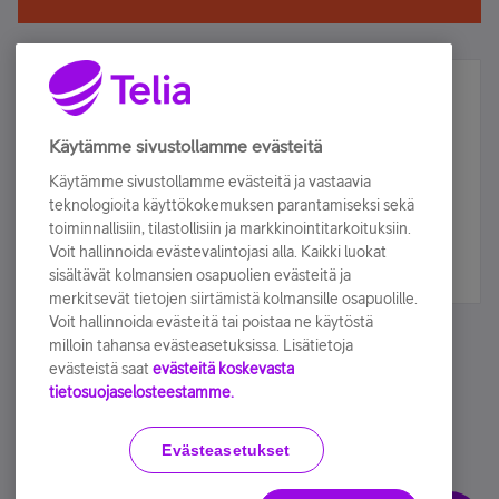
Älä jää paitsi – osallistu ja voita!
Tilaa Telian uutiskirje ja olet mukana arvonnassa.
Käytämme sivustollamme evästeitä
Samalla saat parhaat asiakasedut suoraan
Käytämme sivustollamme evästeitä ja vastaavia
sähköpostiisi.
teknologioita käyttökokemuksen parantamiseksi sekä
toiminnallisiin, tilastollisiin ja markkinointitarkoituksiin.
Voit hallinnoida evästevalintojasi alla. Kaikki luokat
Tilaa nyt
sisältävät kolmansien osapuolien evästeitä ja
merkitsevät tietojen siirtämistä kolmansille osapuolille.
Voit hallinnoida evästeitä tai poistaa ne käytöstä
milloin tahansa evästeasetuksissa. Lisätietoja
evästeistä saat
evästeitä koskevasta
tietosuojaselosteestamme.
Käyttöehdot
Accessibility statement
Evästeasetukset