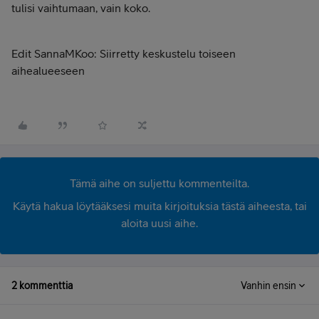
tulisi vaihtumaan, vain koko.
Edit SannaMKoo: Siirretty keskustelu toiseen
aihealueeseen
Tämä aihe on suljettu kommenteilta.
Käytä hakua löytääksesi muita kirjoituksia tästä aiheesta, tai
aloita uusi aihe.
2 kommenttia
Vanhin ensin