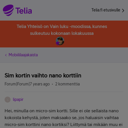
Telia.fi etusivulle
Telia Yhteisö on Vain luku -moodissa, kunnes
sulkeutuu kokonaan lokakuussa
Mobiililaajakaista
Sim kortin vaihto nano korttiin
Forum|Forum|7 years ago
2 kommenttia
lipapir
L
Hei, minulla on micro-sim kortti. Sille ei ole sellaista nano
kokoista kehystä, joten maksaako se, jos haluaisin vaihtaa
micro-sim korttini nano kortiksi? Liittymä tai mikään muu ei