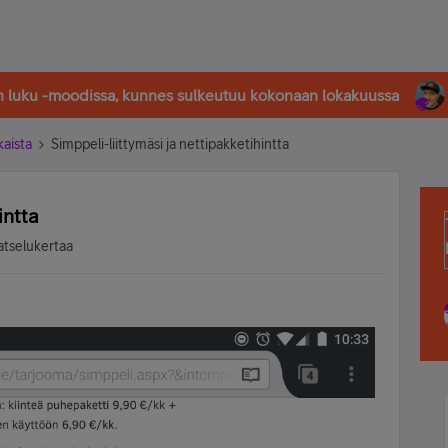
in luku -moodissa, kunnes sulkeutuu kokonaan lokakuussa
kaista
Simppeli-liittymäsi ja nettipakketihintta
intta
atselukertaa