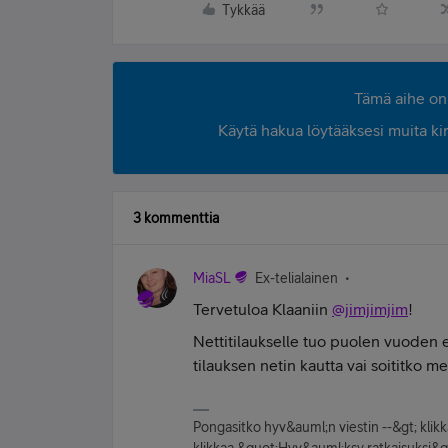
Tykkää
Tämä aihe on 
Käytä hakua löytääksesi muita kirjo
3 kommenttia
MiaSL
Ex-telialainen
Tervetuloa Klaaniin
@jimjimjim
!
Nettitilaukselle tuo puolen vuoden et
tilauksen netin kautta vai soititko me
Pongasitko hyv&auml;n viestin --&gt; kli
klikkaa &quot;Hyv&auml;ksy ratkaisuksi&quot