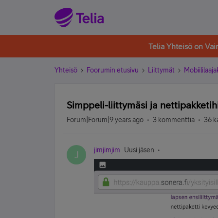
Telia Yhteisö on Va
Yhteisö
Foorumin etusivu
Liittymät
Mobiililaaja
Simppeli-liittymäsi ja nettipakketih
Forum|Forum|9 years ago
3 kommenttia
36 k
jimjimjim
Uusi jäsen
J