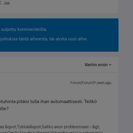
Jaa
suljettu kommenteilta.
ituksia tästä aiheesta, tai aloita uusi aihe.
Vanhin ensin
Forum|Forum|9 years ago
uhinta pitäisi tulla ihan automaattisesti. Teitkö
ille?
kkaa &quot;Tykkää&quot;Saitko avun probleemaasi --&gt;
;Omilla Sivuilla hallinnoit liittymi&auml;si ja palveluitasi