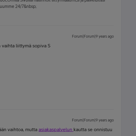
veluumme 24/7&nbsp;
Forum|Forum|9 years ago
 vaihta liittymä sopiva S
Forum|Forum|9 years ago
än vaihtoa, mutta
asiakaspalvelun
kautta se onnistuu