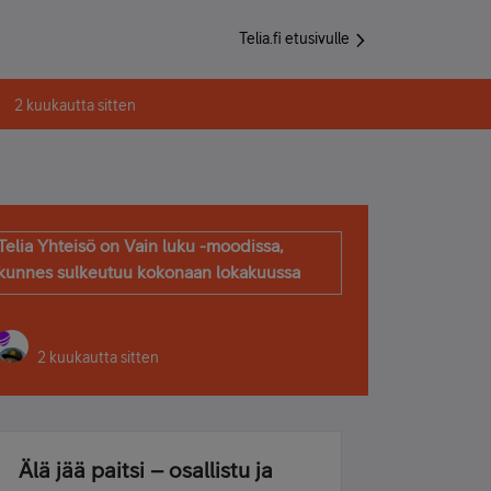
Telia.fi etusivulle
2 kuukautta sitten
Telia Yhteisö on Vain luku -moodissa,
kunnes sulkeutuu kokonaan lokakuussa
2 kuukautta sitten
Älä jää paitsi – osallistu ja