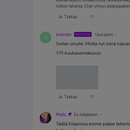
milloin tahansa. Chat-yhteys asiakaspal
Tykkää
jimjimjim
Uusi jäsen
ALOITTAJA
J
Soitan sinulle. Mutta nyt minä haluan
17.9 kuukausimaksuun
Tykkää
MiaSL
Ex-telialainen
Täällä Klaanissa emme pääse tekemä