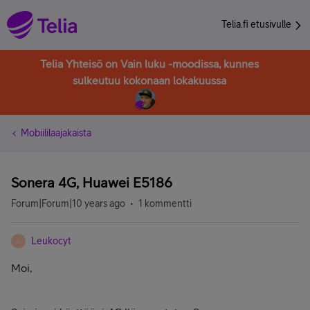
Telia.fi etusivulle
Telia Yhteisö on Vain luku -moodissa, kunnes
sulkeutuu kokonaan lokakuussa
Mobiililaajakaista
Sonera 4G, Huawei E5186
Forum|Forum|10 years ago
1 kommentti
Leukocyt
L
Moi,