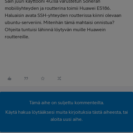
Sain juuri käyttööni 4G:llä varustetun Soneran
mobiiliyhteyden ja routterina toimii Huawei E5186.
Haluaisin avata SSH-yhteyden routterissa kiinni olevaan
ubuntu-serveriini. Mitenhän tämä mahtaisi onnistua?
Ohjeita tuntuisi lähinnä löytyvän muille Huawein
routtereille.
Tämä aihe on suljettu kommenteilta.
Käytä hakua löytääksesi muita kirjoituksia tästä aiheesta, tai
aloita uusi aihe.