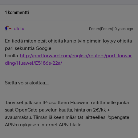
1 kommentti
olkitu
Forum|Forum|10 years ago
En tiedä miten etsit ohjeita kun pilvin pimein löytyy ohjeita
pari sekunttia Google
haulla.
http://portforward.com/english/routers/port_forwar
ding/Huawei/E5186s-22a/
Sieltä voisi aloittaa....
Tarvitset julkisen IP-osoitteen Huawein reitittimelle jonka
saat OpenGate palvelun kautta, hinta on 2€/kk +
avausmaksu. Tämän jälkeen määrität laitteellesi 'opengate'
APN:n nykyisen internet APN tilalle.