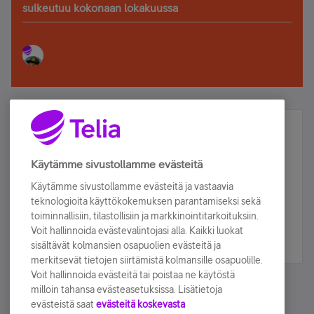
sulkeutuu kokonaan lokakuussa
Älä jää paitsi – osallistu ja voita!
Tilaa Telian uutiskirje ja olet mukana arvonnassa.
Käytämme sivustollamme evästeitä
Samalla saat parhaat asiakasedut suoraan
Käytämme sivustollamme evästeitä ja vastaavia
sähköpostiisi.
teknologioita käyttökokemuksen parantamiseksi sekä
toiminnallisiin, tilastollisiin ja markkinointitarkoituksiin.
Voit hallinnoida evästevalintojasi alla. Kaikki luokat
Tilaa nyt
sisältävät kolmansien osapuolien evästeitä ja
merkitsevät tietojen siirtämistä kolmansille osapuolille.
Voit hallinnoida evästeitä tai poistaa ne käytöstä
milloin tahansa evästeasetuksissa. Lisätietoja
evästeistä saat
evästeitä koskevasta