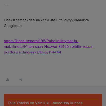
---
Lisäksi samankaltaisia keskusteluita löytyy klaanista
Google:sta:
https://klaani.sonera.fi/t5/Puhelinliittymat-ja-
mobiilinetti/Miten-saan-Huawei-E5186-reitittimiessa-
portforwarding-seka/td-p/114444
Telia Yhteisö on Vain luku -moodissa, kunnes