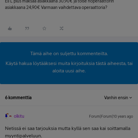
Eli L plus maksaa asiakkaana 30,90€ ja toise noperaattorin
asiakkaana 24,90€ Varmaan vaihdettava operaattoria?
Tämä aihe on suljettu kommenteilta.
Käytä hakua löytääksesi muita kirjoituksia tästä aiheesta, tai
aloita uusi aihe.
6 kommenttia
Vanhin ensin
olkitu
Forum|Forum|10 years ago
Netissä ei saa tarjouksia mutta kyllä sen saa kai soittamalla
myyntipalveluun.