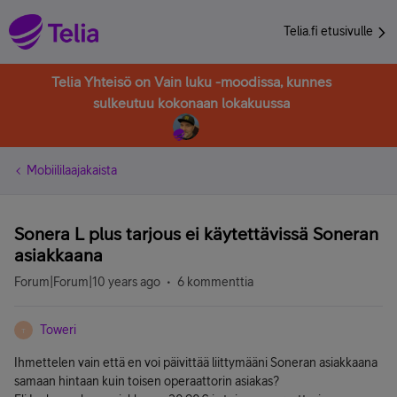
Telia.fi etusivulle
Telia Yhteisö on Vain luku -moodissa, kunnes
sulkeutuu kokonaan lokakuussa
Mobiililaajakaista
Sonera L plus tarjous ei käytettävissä Soneran
asiakkaana
Forum|Forum|10 years ago
6 kommenttia
Toweri
T
Ihmettelen vain että en voi päivittää liittymääni Soneran asiakkaana
samaan hintaan kuin toisen operaattorin asiakas?