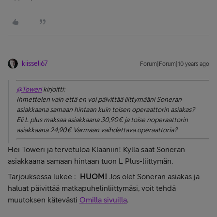
kiisseli67
Forum|Forum|10 years ago
@Toweri
kirjoitti:
Ihmettelen vain että en voi päivittää liittymääni Soneran
asiakkaana samaan hintaan kuin toisen operaattorin asiakas?
Eli L plus maksaa asiakkaana 30,90€ ja toise noperaattorin
asiakkaana 24,90€ Varmaan vaihdettava operaattoria?
Hei Toweri ja tervetuloa Klaaniin! Kyllä saat Soneran
asiakkaana samaan hintaan tuon L Plus-liittymän.
Tarjouksessa lukee :
HUOM!
Jos olet Soneran asiakas ja
haluat päivittää matkapuhelinliittymäsi, voit tehdä
muutoksen kätevästi
Omilla sivuilla
.