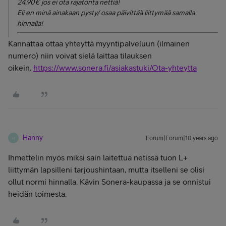
24,90€ jos ei ota rajatonta nettiä!
Eli en minä ainakaan pysty/ osaa päivittää liittymää samalla
hinnalla!
Kannattaa ottaa yhteyttä myyntipalveluun (ilmainen
numero) niin voivat sielä laittaa tilauksen
oikein.
https://www.sonera.fi/asiakastuki/Ota-yhteytta
Hanny
Forum|Forum|10 years ago
H
Ihmettelin myös miksi sain laitettua netissä tuon L+
liittymän lapsilleni tarjoushintaan, mutta itselleni se olisi
ollut normi hinnalla. Kävin Sonera-kaupassa ja se onnistui
heidän toimesta.