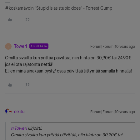
#koskamävoin "Stupid is as stupid does" - Forrest Gump
Toweri
ALOITTAJA
Forum|Forum|10 years ago
T
Omilta sivuilta kun yrittää päivittää, niin hinta on 30,90€ tai 24,90€
jos ei ota rajatonta nettiä!
Eli en minä ainakaan pysty/ osaa päivittää liittymää samalla hinnalla!
olkitu
Forum|Forum|10 years ago
@Toweri
kirjoitti:
Omilta sivuilta kun yrittää päivittää, niin hinta on 30,90€ tai