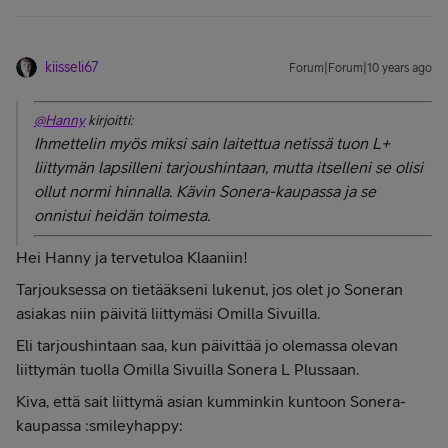
kiisseli67
Forum|Forum|10 years ago
@Hanny
kirjoitti:
Ihmettelin myös miksi sain laitettua netissä tuon L+
liittymän lapsilleni tarjoushintaan, mutta itselleni se olisi
ollut normi hinnalla. Kävin Sonera-kaupassa ja se
onnistui heidän toimesta.
Hei Hanny ja tervetuloa Klaaniin!
Tarjouksessa on tietääkseni lukenut, jos olet jo Soneran
asiakas niin päivitä liittymäsi Omilla Sivuilla.
Eli tarjoushintaan saa, kun päivittää jo olemassa olevan
liittymän tuolla Omilla Sivuilla Sonera L Plussaan.
Kiva, että sait liittymä asian kumminkin kuntoon Sonera-
kaupassa :smileyhappy: