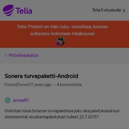
Telia.fi etusivulle
Telia Yhteisö on Vain luku -moodissa, kunnes
sulkeutuu kokonaan lokakuussa
Mobiililaajakaista
Sonera turvapaketti-Android
Forum|Forum|11 years ago
4 kommenttia
jansaa80
J
Onkohan tossa Soneran turvapaketissa joku vika päivityksissä kun
viimeisimmät viruskantapäivitykset tulleet 22.7.2015?