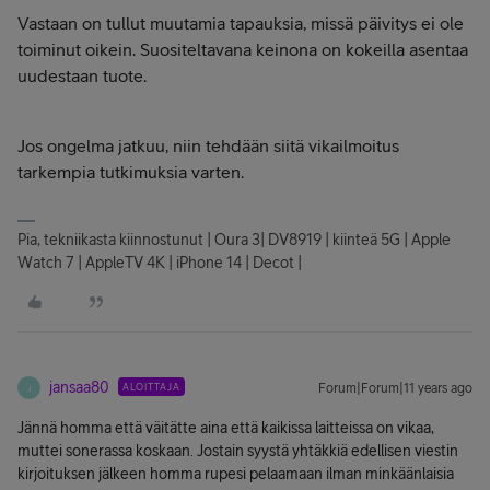
Vastaan on tullut muutamia tapauksia, missä päivitys ei ole
toiminut oikein. Suositeltavana keinona on kokeilla asentaa
uudestaan tuote.
Jos ongelma jatkuu, niin tehdään siitä vikailmoitus
tarkempia tutkimuksia varten.
Pia, tekniikasta kiinnostunut | Oura 3| DV8919 | kiinteä 5G | Apple
Watch 7 | AppleTV 4K | iPhone 14 | Decot |
jansaa80
ALOITTAJA
Forum|Forum|11 years ago
J
Jännä homma että väitätte aina että kaikissa laitteissa on vikaa,
muttei sonerassa koskaan. Jostain syystä yhtäkkiä edellisen viestin
kirjoituksen jälkeen homma rupesi pelaamaan ilman minkäänlaisia