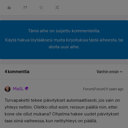
Tämä aihe on suljettu kommenteilta.
Käytä hakua löytääksesi muita kirjoituksia tästä aiheesta, tai
aloita uusi aihe.
4 kommenttia
Vanhin ensin
MiaSL
Forum|Forum|11 years ago
Turvapaketti tekee päivitykset automaattisesti, jos vain on
yhteys nettiin. Oletko ollut esim. reissun päällä niin, ettei
kone ole ollut mukana? Ohjelma hakee uudet päivitykset
taas siinä vaiheessa, kun nettiyhteys on päällä.