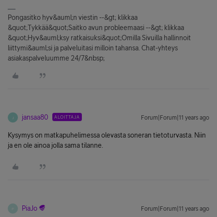
Pongasitko hyv&auml;n viestin --&gt; klikkaa
&quot;Tykkää&quot;Saitko avun probleemaasi --&gt; klikkaa
&quot;Hyv&auml;ksy ratkaisuksi&quot;Omilla Sivuilla hallinnoit
liittymi&auml;si ja palveluitasi milloin tahansa. Chat-yhteys
asiakaspalveluumme 24/7&nbsp;
jansaa80
ALOITTAJA
Forum|Forum|11 years ago
J
Kysymys on matkapuhelimessa olevasta soneran tietoturvasta. Niin
ja en ole ainoa jolla sama tilanne.
PiaJo
Forum|Forum|11 years ago
P