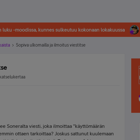
in luku -moodissa, kunnes sulkeutuu kokonaan lokakuussa
kaista
Sopiva ulkomailla ja ilmoitus viestitse
tse
katselukertaa
ee Soneralta viesti, joka ilmoittaa "käyttömäärän
kemmin ottaen tarkoittaa? Joskus sattunut kuulemaan