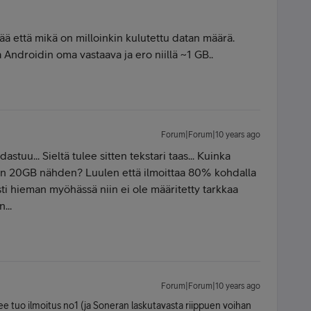
ää että mikä on milloinkin kulutettu datan määrä.
a Androidin oma vastaava ja ero niillä ~1 GB..
Forum|Forum|10 years ago
tuu... Sieltä tulee sitten tekstari taas... Kuinka
hon 20GB nähden? Luulen että ilmoittaa 80% kohdalla
sti hieman myöhässä niin ei ole määritetty tarkkaa
...
Forum|Forum|10 years ago
ee tuo ilmoitus no1 (ja Soneran laskutavasta riippuen voihan