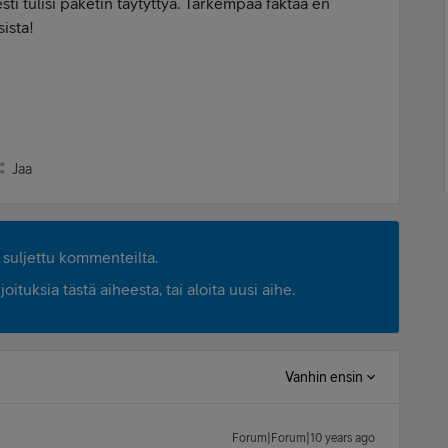
sti tulisi paketin täytyttyä. Tarkempaa faktaa en
sista!
Jaa
suljettu kommenteilta.
ituksia tästä aiheesta, tai aloita uusi aihe.
Vanhin ensin
Forum|Forum|10 years ago