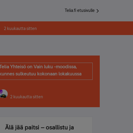
Telia.fi etusivulle
2 kuukautta sitten
Telia Yhteisö on Vain luku -moodissa,
kunnes sulkeutuu kokonaan lokakuussa
2 kuukautta sitten
Älä jää paitsi – osallistu ja