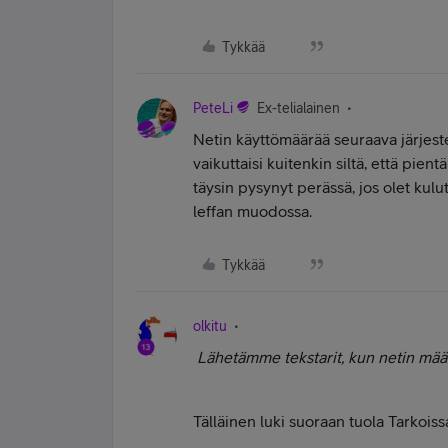
Tykkää
PeteLi
Ex-telialainen
Netin käyttömäärää seuraava järjeste
vaikuttaisi kuitenkin siltä, että pient
täysin pysynyt perässä, jos olet kulu
leffan muodossa.
Tykkää
olkitu
Lähetämme tekstarit, kun netin mää
Tälläinen luki suoraan tuola Tarkoissa 