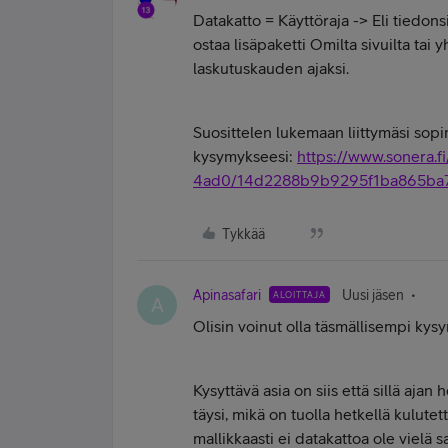
Datakatto = Käyttöraja -> Eli tiedons
ostaa lisäpaketti Omilta sivuilta ta
laskutuskauden ajaksi.
Suosittelen lukemaan liittymäsi sopi
kysymykseesi:
https://www.sonera
4ad0/14d2288b9b9295f1ba865ba7
Tykkää
Apinasafari
Uusi jäsen
ALOITTAJA
A
Olisin voinut olla täsmällisempi kys
Kysyttävä asia on siis että sillä aja
täysi, mikä on tuolla hetkellä kulu
mallikkaasti ei datakattoa ole vielä s