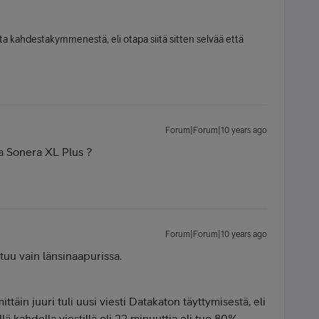
sta kahdestakymmenestä, eli otapa siitä sitten selvää että
Forum|Forum|10 years ago
la Sonera XL Plus ?
Forum|Forum|10 years ago
htuu vain länsinaapurissa.
ttäin juuri tuli uusi viesti Datakaton täyttymisestä, eli
llä kahdella viestillä oli 22 minuuttia eli tuo 80%--