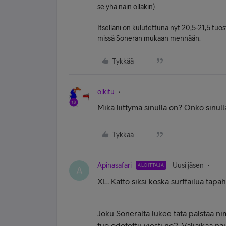
se yhä näin ollakin).
Itselläni on kulutettuna nyt 20,5-21,5 tuo
missä Soneran mukaan mennään.
Tykkää
olkitu
Mikä liittymä sinulla on? Onko sinul
Tykkää
Apinasafari
Uusi jäsen
ALOITTAJA
A
XL. Katto siksi koska surffailua tapa
Joku Soneralta lukee tätä palstaa nimi
tuo odotettu viesti no2. Väliaikaa näi