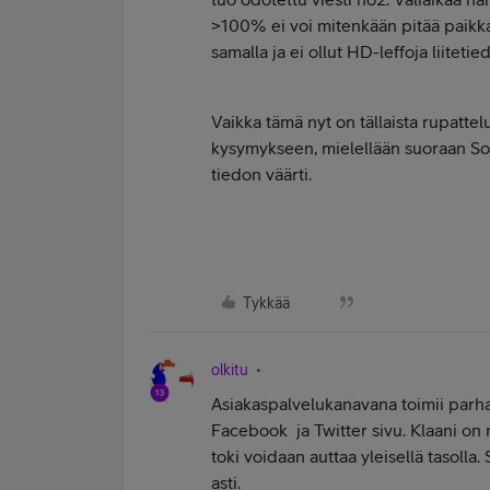
>100% ei voi mitenkään pitää paikk
samalla ja ei ollut HD-leffoja liitetie
Vaikka tämä nyt on tällaista rupattel
kysymykseen, mielellään suoraan Son
tiedon väärti.
Tykkää
olkitu
Asiakaspalvelukanavana toimii parha
Facebook ja Twitter sivu. Klaani on 
toki voidaan auttaa yleisellä tasolla.
asti.