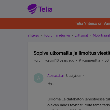
Telia Yhteisö on Va
Yhteisö
Foorumin etusivu
Liittymät
Mobiililaaja
Sopiva ulkomailla ja ilmoitus viesti
Forum|Forum|10 years ago
9 kommenttia
50 
Apinasafari
Uusi jäsen
A
Hei,
Ulkomailla datakaton lähestyessä tul
olevan lähes täynnä". Mitä tämä tar