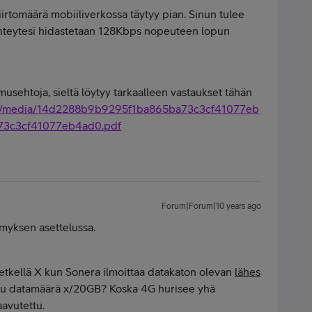
iirtomäärä mobiiliverkossa täytyy pian. Sinun tulee
i yhteytesi hidastetaan 128Kbps nopeuteen lopun
musehtoja, sieltä löytyy tarkaalleen vastaukset tähän
.fi/media/14d2288b9b9295f1ba865ba73c3cf41077eb
3c3cf41077eb4ad0.pdf
Forum|Forum|10 years ago
ymyksen asettelussa.
n hetkellä X kun Sonera ilmoittaa datakaton olevan
lähes
tettu datamäärä x/20GB? Koska 4G hurisee yhä
aavutettu.