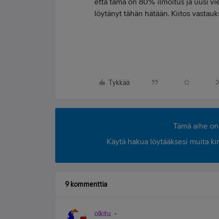
että tämä on 80% ilmoitus ja uusi vie
löytänyt tähän hätään. Kiitos vastauk
Tykkää
Tämä aihe on 
Käytä hakua löytääksesi muita kirjo
9 kommenttia
olkitu