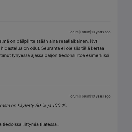
Forum|Forum|10 years ago
lmä on pääpiirteissään aina reaaliaikainen. Nyt
ä hidastelua on ollut. Seuranta ei ole siis tällä kertaa
ttanut lyhyessä ajassa paljon tiedonsiirtoa esimerkiksi
Forum|Forum|10 years ago
rästä on käytetty 80 % ja 100 %.
tiedoissa liittymiä tilatessa...