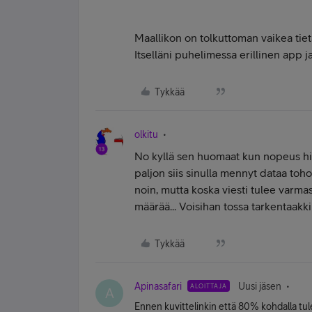
Maallikon on tolkuttoman vaikea tiet
Itselläni puhelimessa erillinen app j
Tykkää
olkitu
No kyllä sen huomaat kun nopeus hidas
paljon siis sinulla mennyt dataa to
noin, mutta koska viesti tulee varma
määrää... Voisihan tossa tarkentaakkin
Tykkää
Apinasafari
Uusi jäsen
ALOITTAJA
A
Ennen kuvittelinkin että 80% kohdalla tul