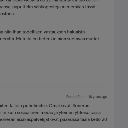
aansa, naputtelin sähköposteja menemään tässä
dostona..
ua niin ihan todellisen vastauksen haluaisin
eralta. Mutuilu on tietenkin aina suotavaa muttei
Forum|Forum|10 years ago
iten tällöin puhelimitse, Omat sivut, Soneran
niin kuin sosiaalinen media ja yleinen yhteisö jossa
 Soneran asiakaspalvelijat ovat pääasissa täälä kello 20