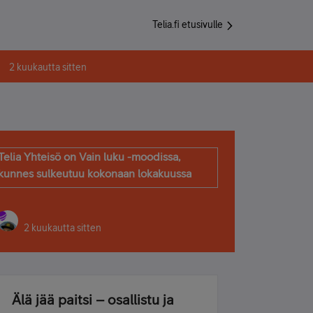
Telia.fi etusivulle
2 kuukautta sitten
Telia Yhteisö on Vain luku -moodissa,
kunnes sulkeutuu kokonaan lokakuussa
2 kuukautta sitten
Älä jää paitsi – osallistu ja