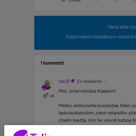
Tykkää
Tämä aihe on 
Käytä hakua löytääksesi muita kirjo
1 kommentti
IlariJR
Ex-telialainen
Moi
ja tervetuloa Klaaniin!
+4
Melko omituiselta kuulostaa. Näin jul
laskutustietoihin, joten ottaisitko 
chatin kautta, niin he voivat katsoa
täältä
.