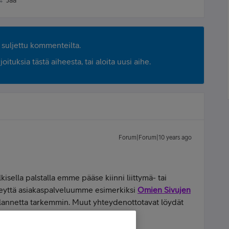
Jaa
suljettu kommenteilta.
ituksia tästä aiheesta, tai aloita uusi aihe.
Forum|Forum|10 years ago
kisella palstalla emme pääse kiinni liittymä- tai
yhteyttä asiakaspalveluumme esimerkiksi
Omien Sivujen
 tilannetta tarkemmin. Muut yhteydenottotavat löydät