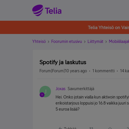
Telia Yhteisö on Va
Yhteisö
Foorumin etusivu
Liittymät
Mobiililaaja
Spotify ja laskutus
Forum|Forum|10 years ago
1 kommentti
14 k
Joxas
Savumerkittäjä
J
Hei. Onko jotain vialla kun aktivoin spotif
erikoistarjous loppuisi jo 16.8 vaikka juuri
5 euroa lisää?