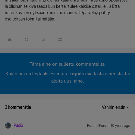
missään ole mitään? Ei ole minkäänlaista mainintaa koko Spotifyssa
ja olisihan se kiva saada kun kerta "tulee kaikille ostajille". :( Että
mitenkäs sen nyt saan kun ei tuo sonera.fi/palvelu/spotify
osoitekaan toimi tai mitään.
Tämä aihe on suljettu kommenteilta.
Käytä hakua löytääksesi muita kirjoituksia tästä aiheesta, tai
aloita uusi aihe.
3 kommenttia
Vanhin ensin
PasiS
Forum|Forum|10 years ago