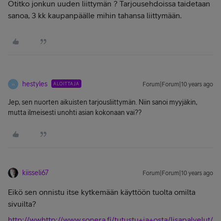
Otitko jonkun uuden liittymän ? Tarjousehdoissa taidetaan
sanoa, 3 kk kaupanpäälle mihin tahansa liittymään.
hestyles
ALOITTAJA
Forum|Forum|10 years ago
H
Jep, sen nuorten aikuisten tarjousliittymän. Niin sanoi myyjäkin,
mutta ilmeisesti unohti asian kokonaan vai??
kiisseli67
Forum|Forum|10 years ago
Eikö sen onnistu itse kytkemään käyttöön tuolta omilta
sivuilta?
http://wwhttp://www.sonera.fi/tutustu+ja+osta/lisapalvelut/