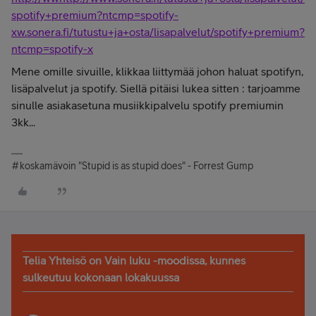
spotify+premium?ntcmp=spotify-
xw.sonera.fi/tutustu+ja+osta/lisapalvelut/spotify+premium?
ntcmp=spotify-x
Mene omille sivuille, klikkaa liittymää johon haluat spotifyn,
lisäpalvelut ja spotify. Siellä pitäisi lukea sitten : tarjoamme
sinulle asiakasetuna musiikkipalvelu spotify premiumin
3kk...
#koskamävoin "Stupid is as stupid does" - Forrest Gump
Telia Yhteisö on Vain luku -moodissa, kunnes
sulkeutuu kokonaan lokakuussa