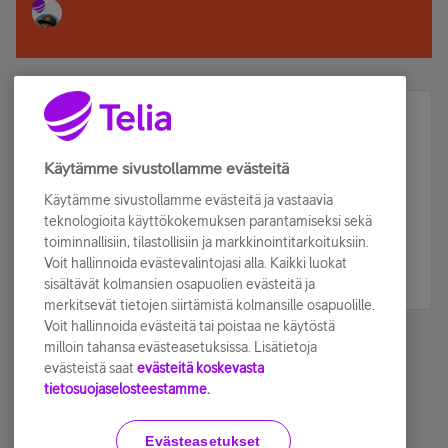
Älä jää paitsi – osallistu ja voita!
Tilaa Telian uutiskirje ja olet mukana arvonnassa.
Käytämme sivustollamme evästeitä
Samalla saat parhaat asiakasedut suoraan
Käytämme sivustollamme evästeitä ja vastaavia
sähköpostiisi.
teknologioita käyttökokemuksen parantamiseksi sekä
toiminnallisiin, tilastollisiin ja markkinointitarkoituksiin.
Voit hallinnoida evästevalintojasi alla. Kaikki luokat
Tilaa nyt
sisältävät kolmansien osapuolien evästeitä ja
merkitsevät tietojen siirtämistä kolmansille osapuolille.
Voit hallinnoida evästeitä tai poistaa ne käytöstä
milloin tahansa evästeasetuksissa. Lisätietoja
evästeistä saat
evästeitä koskevasta
tietosuojaselosteestamme.
Käyttöehdot
Accessibility statement
Evästeasetukset