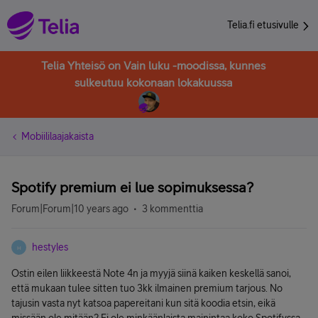
Telia.fi etusivulle
Telia Yhteisö on Vain luku -moodissa, kunnes
sulkeutuu kokonaan lokakuussa
Mobiililaajakaista
Spotify premium ei lue sopimuksessa?
Forum|Forum|10 years ago
3 kommenttia
hestyles
H
Ostin eilen liikkeestä Note 4n ja myyjä siinä kaiken keskellä sanoi,
että mukaan tulee sitten tuo 3kk ilmainen premium tarjous. No
tajusin vasta nyt katsoa papereitani kun sitä koodia etsin, eikä