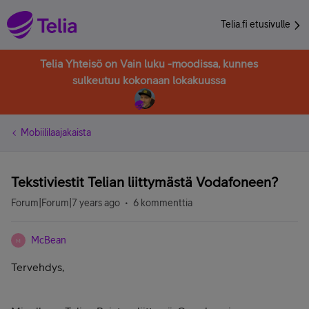
Telia.fi etusivulle
Telia Yhteisö on Vain luku -moodissa, kunnes
sulkeutuu kokonaan lokakuussa
Mobiililaajakaista
Tekstiviestit Telian liittymästä Vodafoneen?
Forum|Forum|7 years ago
6 kommenttia
McBean
M
Tervehdys,