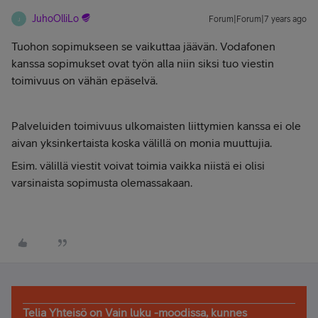
JuhoOlliLo
Forum|Forum|7 years ago
J
Tuohon sopimukseen se vaikuttaa jäävän.
Vodafonen
kanssa sopimukset ovat työn alla niin siksi tuo viestin
toimivuus on vähän epäselvä.
Palveluiden toimivuus ulkomaisten liittymien kanssa ei ole
aivan yksinkertaista koska välillä on monia muuttujia.
Esim. välillä viestit voivat toimia vaikka niistä ei olisi
varsinaista sopimusta olemassakaan.
Telia Yhteisö on Vain luku -moodissa, kunnes