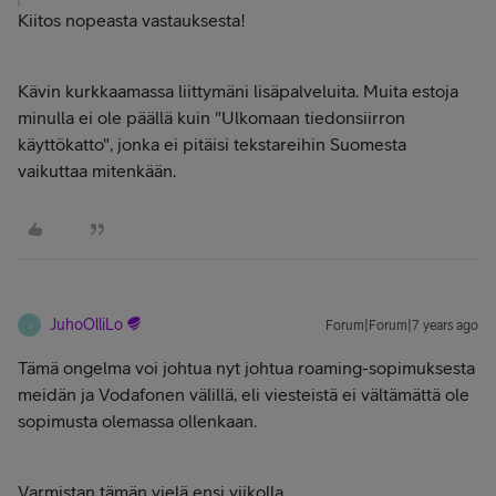
Kiitos nopeasta vastauksesta!
Kävin kurkkaamassa liittymäni lisäpalveluita. Muita estoja
minulla ei ole päällä kuin "Ulkomaan tiedonsiirron
käyttökatto", jonka ei pitäisi tekstareihin Suomesta
vaikuttaa mitenkään.
JuhoOlliLo
Forum|Forum|7 years ago
J
Tämä ongelma voi johtua nyt johtua roaming-sopimuksesta
meidän ja Vodafonen välillä, eli viesteistä ei vältämättä ole
sopimusta olemassa ollenkaan.
Varmistan tämän vielä ensi viikolla.