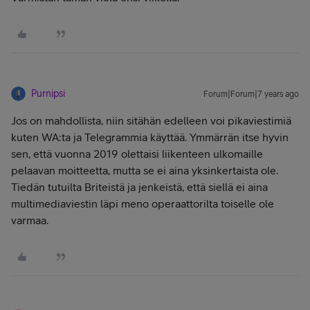
Purnipsi
Forum|Forum|7 years ago
Jos on mahdollista, niin sitähän edelleen voi pikaviestimiä
kuten WA:ta ja Telegrammia käyttää. Ymmärrän itse hyvin
sen, että vuonna 2019 olettaisi liikenteen ulkomaille
pelaavan moitteetta, mutta se ei aina yksinkertaista ole.
Tiedän tutuilta Briteistä ja jenkeistä, että siellä ei aina
multimediaviestin läpi meno operaattorilta toiselle ole
varmaa.