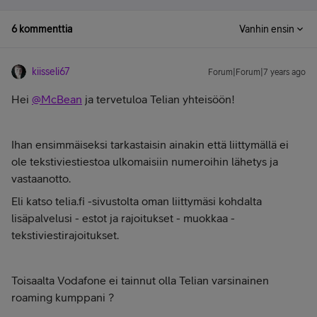
6 kommenttia
Vanhin ensin
kiisseli67
Forum|Forum|7 years ago
Hei
@McBean
ja tervetuloa Telian yhteisöön!
Ihan ensimmäiseksi tarkastaisin ainakin että liittymällä ei
ole tekstiviestiestoa ulkomaisiin numeroihin lähetys ja
vastaanotto.
Eli katso telia.fi -sivustolta oman liittymäsi kohdalta
lisäpalvelusi - estot ja rajoitukset - muokkaa -
tekstiviestirajoitukset.
Toisaalta Vodafone ei tainnut olla Telian varsinainen
roaming kumppani ?