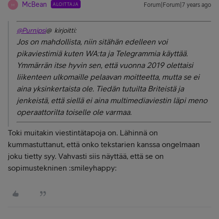
McBean
ALOITTAJA
Forum|Forum|7 years ago
M
@Purnipsi
@ kirjoitti:
Jos on mahdollista, niin sitähän edelleen voi
pikaviestimiä kuten WA:ta ja Telegrammia käyttää.
Ymmärrän itse hyvin sen, että vuonna 2019 olettaisi
liikenteen ulkomaille pelaavan moitteetta, mutta se ei
aina yksinkertaista ole. Tiedän tutuilta Briteistä ja
jenkeistä, että siellä ei aina multimediaviestin läpi meno
operaattorilta toiselle ole varmaa.
Toki muitakin viestintätapoja on. Lähinnä on
kummastuttanut, että onko tekstarien kanssa ongelmaan
joku tietty syy. Vahvasti siis näyttää, että se on
sopimustekninen :smileyhappy: