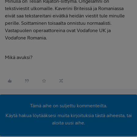
Minulla on Telian Rajaton-liittymä. Ongelamni on
tekstiviestit ulkomaille. Kaverini Briteissä ja Romaniassa
eivät saa tekstareitani eivätkä heidän viestit tule minulle
perille. Soittaminen toisaalta onnistuu normaalisti.
Vastapuolen operaattoreina ovat Vodafone UK ja
Vodafone Romania.
Mikä avuksi?
Tämä aihe on suljettu kommenteilta.
Käytä hakua löytääksesi muita kirjoituksia tästä aiheesta, tai
aloita uusi aihe.