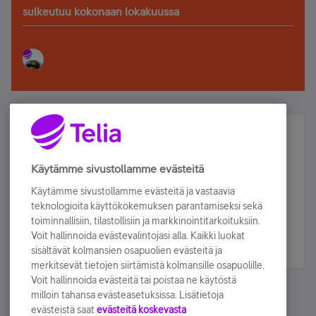
sulkeutuu kokonaan lokakuussa
Älä jää paitsi – osallistu ja voita!
Tilaa Telian uutiskirje ja olet mukana arvonnassa.
Käytämme sivustollamme evästeitä
Samalla saat parhaat asiakasedut suoraan
Käytämme sivustollamme evästeitä ja vastaavia
sähköpostiisi.
teknologioita käyttökokemuksen parantamiseksi sekä
toiminnallisiin, tilastollisiin ja markkinointitarkoituksiin.
Voit hallinnoida evästevalintojasi alla. Kaikki luokat
Tilaa nyt
sisältävät kolmansien osapuolien evästeitä ja
merkitsevät tietojen siirtämistä kolmansille osapuolille.
Voit hallinnoida evästeitä tai poistaa ne käytöstä
milloin tahansa evästeasetuksissa. Lisätietoja
evästeistä saat
evästeitä koskevasta