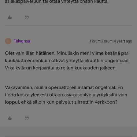
asiakaspalveluun tai ottaa yhteyttä chatin kautta.
Talvensa
Forum|Forum|4 years ago
T
Olet vain liian hätäinen. Minullakin meni viime kesänä pari
kuukautta ennenkuin ottivat yhteyttä akuuttiin ongelmaan.
Vika kylläkin korjaantui jo reilun kuukauden jälkeen.
Vakavammin, muilla operaattoreilla samat ongelmat. En
tiedä koska yleisesti ottaen asiakaspalvelu yrityksiltä vain
loppui, ehkä silloin kun palvelut siirrettiin verkkoon?