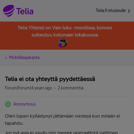
Telia.fi etusivulle
Telia Yhteisö on Vain luku -moodissa, kunnes
sulkeutuu kokonaan lokakuussa
Mobiililaajakaista
Telia ei ota yhteyttä pyydettäessä
Forum|Forum|4 years ago
2 kommenttia
Anonymous
A
Olen lopen kyllästynyt jättämään viestejä kun mitään ei
tapahdu.
Jos nyt asia ei joudu niin menee operaattorit vaihtoon