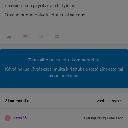
kaikkiin omiin ja yrityksen liittymiin
On niin huono palvelu että ei jaksa enää ..
Tämä aihe on suljettu kommenteilta.
Käytä hakua löytääksesi muita kirjoituksia tästä aiheesta, tai
aloita uusi aihe.
2 kommenttia
Vanhin ensin
snow28
Forum|Forum|4 years ago
S