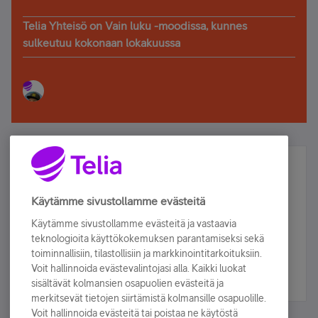
Telia Yhteisö on Vain luku -moodissa, kunnes
sulkeutuu kokonaan lokakuussa
Älä jää paitsi – osallistu ja voita!
Tilaa Telian uutiskirje ja olet mukana arvonnassa.
Käytämme sivustollamme evästeitä
Samalla saat parhaat asiakasedut suoraan
Käytämme sivustollamme evästeitä ja vastaavia
sähköpostiisi.
teknologioita käyttökokemuksen parantamiseksi sekä
toiminnallisiin, tilastollisiin ja markkinointitarkoituksiin.
Voit hallinnoida evästevalintojasi alla. Kaikki luokat
Tilaa nyt
sisältävät kolmansien osapuolien evästeitä ja
merkitsevät tietojen siirtämistä kolmansille osapuolille.
Voit hallinnoida evästeitä tai poistaa ne käytöstä