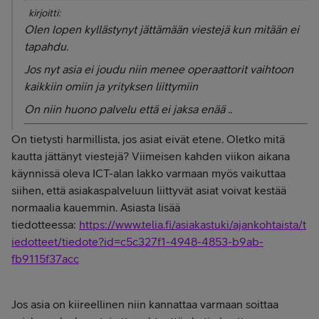
kirjoitti:
Olen lopen kyllästynyt jättämään viestejä kun mitään ei
tapahdu.
Jos nyt asia ei joudu niin menee operaattorit vaihtoon
kaikkiin omiin ja yrityksen liittymiin
On niin huono palvelu että ei jaksa enää ..
On tietysti harmillista, jos asiat eivät etene. Oletko mitä
kautta jättänyt viestejä? Viimeisen kahden viikon aikana
käynnissä oleva ICT-alan lakko varmaan myös vaikuttaa
siihen, että asiakaspalveluun liittyvät asiat voivat kestää
normaalia kauemmin. Asiasta lisää
tiedotteessa:
https://www.telia.fi/asiakastuki/ajankohtaista/t
iedotteet/tiedote?id=c5c327f1-4948-4853-b9ab-
fb9115f37acc
Jos asia on kiireellinen niin kannattaa varmaan soittaa