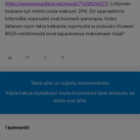
(
http://www.speedtest.net/result/7165825427
). Liittymän
mukana tuli reititin josta maksoin 29€. Eri operaattorin
liittymällä nopeudet ovat huimasti parempia. Voiko
tällaisen syyn takia katkaista sopimusta ja joutuuko Huawei
B525-reitittimestä siinä tapauksessa maksamaan lisää?
Tämä aihe on suljettu kommenteilta.
Käytä hakua löytääksesi muita kirjoituksia tästä aiheesta, tai
aloita uusi aihe.
1 kommentti