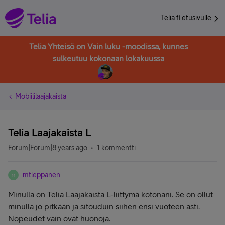
Telia.fi etusivulle
Telia Yhteisö on Vain luku -moodissa, kunnes
sulkeutuu kokonaan lokakuussa
Mobiililaajakaista
Telia Laajakaista L
Forum|Forum|8 years ago
1 kommentti
mtleppanen
M
Minulla on Telia Laajakaista L-liittymä kotonani. Se on ollut
minulla jo pitkään ja sitouduin siihen ensi vuoteen asti.
Nopeudet vain ovat huonoja.