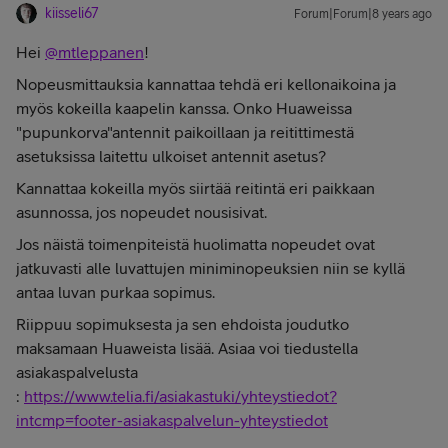
kiisseli67
Forum|Forum|8 years ago
Hei
@mtleppanen
!
Nopeusmittauksia kannattaa tehdä eri kellonaikoina ja
myös kokeilla kaapelin kanssa. Onko Huaweissa
"pupunkorva"antennit paikoillaan ja reitittimestä
asetuksissa laitettu ulkoiset antennit asetus?
Kannattaa kokeilla myös siirtää reitintä eri paikkaan
asunnossa, jos nopeudet nousisivat.
Jos näistä toimenpiteistä huolimatta nopeudet ovat
jatkuvasti alle luvattujen miniminopeuksien niin se kyllä
antaa luvan purkaa sopimus.
Riippuu sopimuksesta ja sen ehdoista joudutko
maksamaan Huaweista lisää. Asiaa voi tiedustella
asiakaspalvelusta
:
https://www.telia.fi/asiakastuki/yhteystiedot?
intcmp=footer-asiakaspalvelun-yhteystiedot