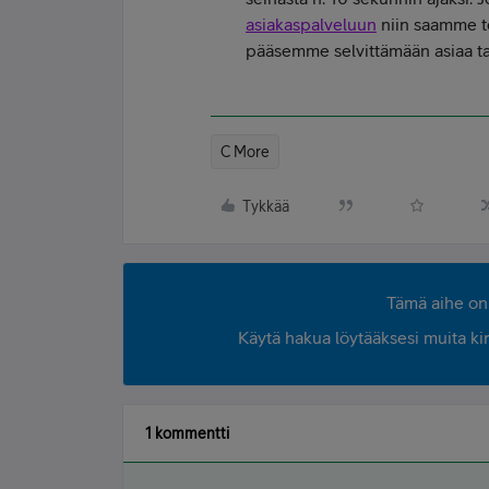
asiakaspalveluun
niin saamme te
pääsemme selvittämään asiaa 
C More
Tykkää
Tämä aihe on 
Käytä hakua löytääksesi muita kirjo
1 kommentti