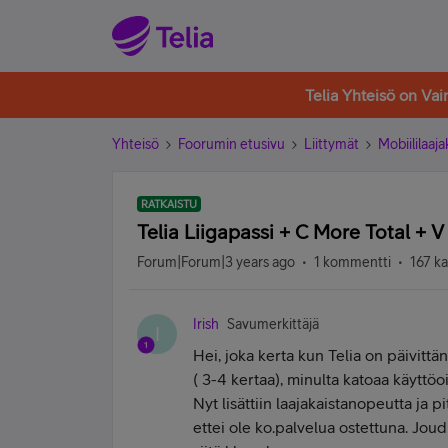
Telia Yhteisö on Va
Yhteisö
Foorumin etusivu
Liittymät
Mobiililaaja
RATKAISTU
Telia Liigapassi + C More Total + 
Forum|Forum|3 years ago
1 kommentti
167 ka
Irish
Savumerkittäjä
I
Hei, joka kerta kun Telia on päivitt
( 3-4 kertaa), minulta katoaa käyttö
Nyt lisättiin laajakaistanopeutta ja pi
ettei ole ko.palvelua ostettuna. Jou