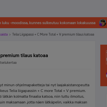
in luku -moodissa, kunnes sulkeutuu kokonaan lokakuussa
kaista
Telia Liigapassi + C More Total + V premium tilaus katoaa
V premium tilaus katoaa
tselukertaa
änyt minun ohjelmapaketteja tai nyt laajakaistanopeutta
oikeus Telia liigapassiin + C more Total + V premium.
ti lätkän kolmatta finaalia katsoa, niin tuttu ilmoitus,
duin maksamaan ,jotta näen lätkäpelin, vaikka maksan