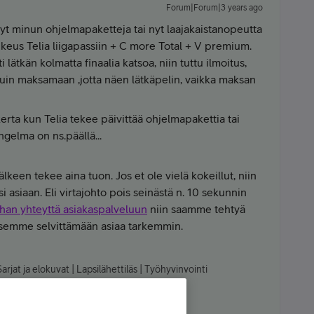
Forum|Forum|3 years ago
änyt minun ohjelmapaketteja tai nyt laajakaistanopeutta
oikeus Telia liigapassiin + C more Total + V premium.
ti lätkän kolmatta finaalia katsoa, niin tuttu ilmoitus,
duin maksamaan ,jotta näen lätkäpelin, vaikka maksan
rta kun Telia tekee päivittää ohjelmapakettia tai
ngelma on ns.päällä...
lkeen tekee aina tuon. Jos et ole vielä kokeillut, niin
i asiaan. Eli virtajohto pois seinästä n. 10 sekunnin
than yhteyttä asiakaspalveluun
niin saamme tehtyä
äsemme selvittämään asiaa tarkemmin.
arjat ja elokuvat | Lapsilähettiläs | Työhyvinvointi