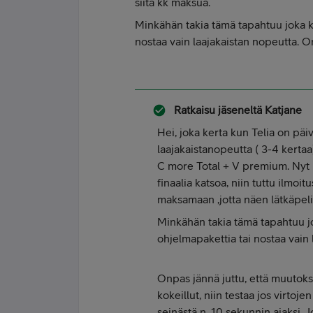
siitä kk maksua.
Minkähän takia tämä tapahtuu joka ke
nostaa vain laajakaistan nopeutta. O
Ratkaisu jäseneltä
Katjane
Hei, joka kerta kun Telia on päi
laajakaistanopeutta ( 3-4 kertaa
C more Total + V premium. Nyt li
finaalia katsoa, niin tuttu ilmoit
maksamaan ,jotta näen lätkäpeli
Minkähän takia tämä tapahtuu jo
ohjelmapakettia tai nostaa vain 
Onpas jännä juttu, että muutoksi
kokeillut, niin testaa jos virtoje
seinästä n. 10 sekunnin ajaksi. Jo