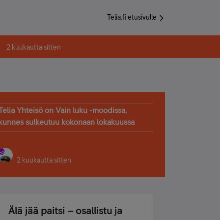
Telia.fi etusivulle
2 kuukautta sitten
Telia Yhteisö on Vain luku -moodissa,
kunnes sulkeutuu kokonaan lokakuussa
2 kuukautta sitten
Älä jää paitsi – osallistu ja