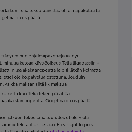
rta kun Telia tekee päivittää ohjelmapakettia tai
ngelma on ns.päällä...
vittänyt minun ohjelmapaketteja tai nyt
), minulta katoaa käyttöoikeus Telia liigapassiin +
sättiin laajakaistanopeutta ja piti lätkän kolmatta
us, ettei ole ko.palvelua ostettuna. Jouduin
n, vaikka maksan siitä kk maksua.
ka kerta kun Telia tekee päivittää
laajakaistan nopeutta. Ongelma on ns.päällä...
en jälkeen tekee aina tuon. Jos et ole vielä
n sammuttelu auttaisi asiaan. Eli virtajohto pois
s tällä ei ole vaikutusta,
otathan yhteyttä