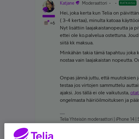
Katjane
Moderaattori
RATKAISU
Hei, joka kerta kun Telia on päivitt
( 3-4 kertaa), minulta katoaa käyttö
+6
Nyt lisättiin laajakaistanopeutta ja pi
ettei ole ko.palvelua ostettuna. Jou
siitä kk maksua.
Minkähän takia tämä tapahtuu joka ke
nostaa vain laajakaistan nopeutta. O
Onpas jännä juttu, että muutoksien jä
testaa jos virtojen sammuttelu auttais
ajaksi. Jos tällä ei ole vaikutusta,
ota
ongelmasta häiriöilmoituksen ja pä
Telia Yhteisön moderaattori | iPhone 14 | S
1 tykkää tästä