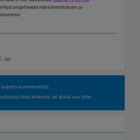
htyä ongelmasta häiriöilmoituksen ja
tarkemmin.
Jaa
suljettu kommenteilta.
ituksia tästä aiheesta, tai aloita uusi aihe.