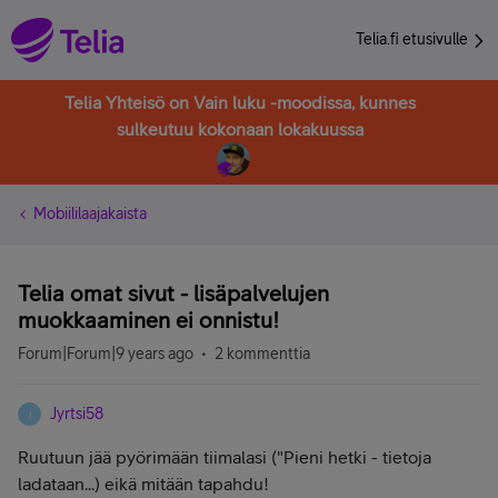
Telia.fi etusivulle
Telia Yhteisö on Vain luku -moodissa, kunnes
sulkeutuu kokonaan lokakuussa
Mobiililaajakaista
Telia omat sivut - lisäpalvelujen
muokkaaminen ei onnistu!
Forum|Forum|9 years ago
2 kommenttia
Jyrtsi58
J
Ruutuun jää pyörimään tiimalasi ("Pieni hetki - tietoja
ladataan...) eikä mitään tapahdu!