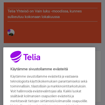
Telia Yhteisö on Vain luku -moodissa, kunnes
sulkeutuu kokonaan lokakuussa
Älä jää paitsi – osallistu ja voita!
Tilaa Telian uutiskirje ja olet mukana arvonnassa.
Käytämme sivustollamme evästeitä
Samalla saat parhaat asiakasedut suoraan
Käytämme sivustollamme evästeitä ja vastaavia
sähköpostiisi.
teknologioita käyttökokemuksen parantamiseksi sekä
toiminnallisiin, tilastollisiin ja markkinointitarkoituksiin.
Voit hallinnoida evästevalintojasi alla. Kaikki luokat
Tilaa nyt
sisältävät kolmansien osapuolien evästeitä ja
merkitsevät tietojen siirtämistä kolmansille osapuolille.