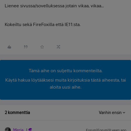
Lienee sivussa/sovelluksessa jotain vikaa, vikaa...
Kokeiltu sekä FireFoxilla että IE11:sta.
Tämä aihe on suljettu kommenteilta.
Käytä hakua löytääksesi muita kirjoituksia tästä aiheesta, tai
aloita uusi aihe.
2 kommenttia
Vanhin ensin
Merja_J
Forum|Forum|9 years ago