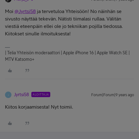
Moi
@Jyrtsi58
ja tervetuloa Yhteisöön! No näinhän se
sivusto näyttää tekevän. Nätisti tiimalasi rullaa. Välitän
viestiä eteenpäin ellei ole jo tekniikan pojilla tiedossa.
Kiitokset sinulle ilmoituksesta!
| Telia Yhteisön moderaattori | Apple iPhone 16 | Apple Watch SE |
MTV Katsomo+
Jyrtsi58
ALOITTAJA
Forum|Forum|9 years ago
J
Kiitos korjaamisesta! Nyt toimii.