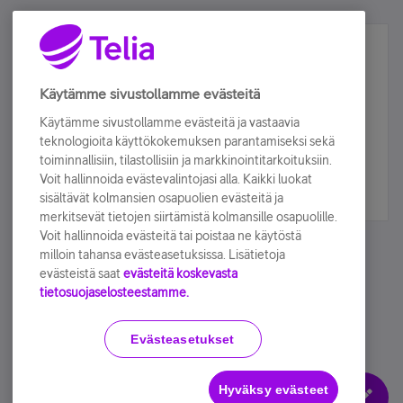
Älä jää paitsi – osallistu ja voita!
Tilaa Telian uutiskirje ja olet mukana arvonnassa.
Käytämme sivustollamme evästeitä
Samalla saat parhaat asiakasedut suoraan
Käytämme sivustollamme evästeitä ja vastaavia
sähköpostiisi.
teknologioita käyttökokemuksen parantamiseksi sekä
toiminnallisiin, tilastollisiin ja markkinointitarkoituksiin.
Voit hallinnoida evästevalintojasi alla. Kaikki luokat
Tilaa nyt
sisältävät kolmansien osapuolien evästeitä ja
merkitsevät tietojen siirtämistä kolmansille osapuolille.
Voit hallinnoida evästeitä tai poistaa ne käytöstä
milloin tahansa evästeasetuksissa. Lisätietoja
evästeistä saat
evästeitä koskevasta
tietosuojaselosteestamme.
Käyttöehdot
Accessibility statement
Evästeasetukset
Hyväksy evästeet
Evästeasetukset