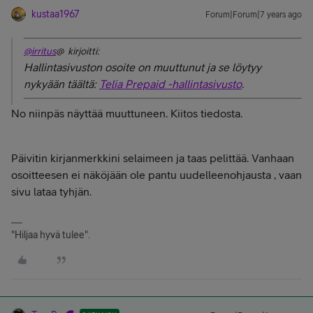
kustaa1967
Forum|Forum|7 years ago
@irritus
@ kirjoitti:
Hallintasivuston osoite on muuttunut ja se löytyy
nykyään täältä:
Telia Prepaid -hallintasivusto
.
No niinpäs näyttää muuttuneen. Kiitos tiedosta.
Päivitin kirjanmerkkini selaimeen ja taas pelittää. Vanhaan
osoitteesen ei näköjään ole pantu uudelleenohjausta , vaan
sivu lataa tyhjän.
"Hiljaa hyvä tulee".