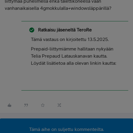
liittymää puhelimella enkä talettikoneella vaan
vanhanaikaisella 4gmokkulalla+windowsläppärillä?
Ratkaisu jäseneltä
TeroRe
Tämä vastaus on kirjoitettu 13.5.2025.
Prepaid-liittymiämme hallitaan nykyään
Telia Prepaud Latauskanavan kautta.
Löydät lisätietoa alla olevan linkin kautta:
Tämä aihe on suljettu kommenteilta.