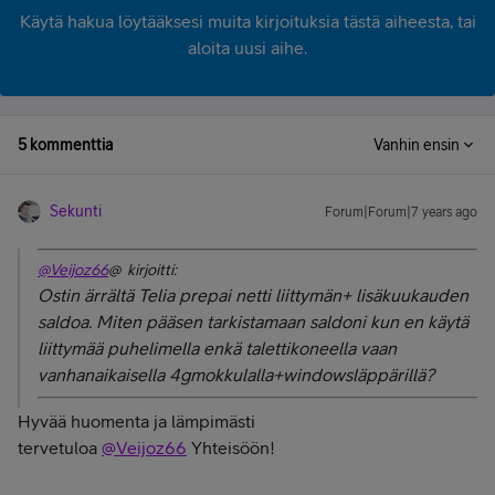
Käytä hakua löytääksesi muita kirjoituksia tästä aiheesta, tai
aloita uusi aihe.
5 kommenttia
Vanhin ensin
Sekunti
Forum|Forum|7 years ago
@Veijoz66
@ kirjoitti:
Ostin ärrältä Telia prepai netti liittymän+ lisäkuukauden
saldoa. Miten pääsen tarkistamaan saldoni kun en käytä
liittymää puhelimella enkä talettikoneella vaan
vanhanaikaisella 4gmokkulalla+windowsläppärillä?
Hyvää huomenta ja lämpimästi
tervetuloa
@Veijoz66
Yhteisöön!