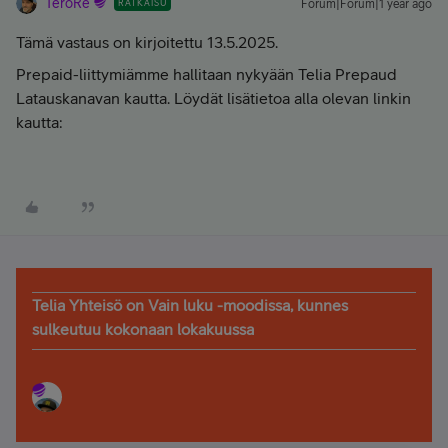
TeroRe
RATKAISU
Forum|Forum|1 year ago
Tämä vastaus on kirjoitettu 13.5.2025.
Prepaid-liittymiämme hallitaan nykyään Telia Prepaud
Latauskanavan kautta. Löydät lisätietoa alla olevan linkin
kautta:
Telia Yhteisö on Vain luku -moodissa, kunnes
sulkeutuu kokonaan lokakuussa