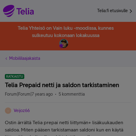
Telia.fi etusivulle
Telia Yhteisö on Vain luku -moodissa, kunnes
sulkeutuu kokonaan lokakuussa
Mobiililaajakaista
RATKAISTU
Telia Prepaid netti ja saldon tarkistaminen
Forum|Forum|7 years ago
5 kommenttia
Veijoz66
V
Ostin ärrältä Telia prepai netti liittymän+ lisäkuukauden
saldoa. Miten pääsen tarkistamaan saldoni kun en käytä