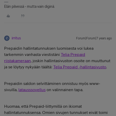
Elän pilvessä - mutta vain diginä.
irritus
Forum|Forum|7 years ago
Prepaidin hallintatunnuksen luomisesta voi lukea
tarkemmin vanhasta viestistäni
Telia Prepaid
riistakameraan
, joskin hallintasivuston osoite on muuttunut
ja se löytyy nykyään täältä:
Telia Prepaid -hallintasivusto
.
Prepaidin saldon selvittäminen onnistuu myös www-
sivuilla,
latausssovellus
on valinnainen tapa.
Huomaa, että Prepaid-liittymillä on ikiomat
hallintatunnuksensa. Omien sivujen tunnukset eivät toimi