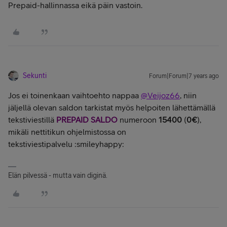
Prepaid-hallinnassa eikä päin vastoin.
Sekunti
Forum|Forum|7 years ago
Jos ei toinenkaan vaihtoehto nappaa
@Veijoz66
, niin
j
äljellä olevan saldon tarkistat myös helpoiten lähettämällä
tekstiviestillä
PREPAID SALDO
numeroon
15400
(
0€
),
mikäli nettitikun ohjelmistossa on
tekstiviestipalvelu :smileyhappy:
Elän pilvessä - mutta vain diginä.