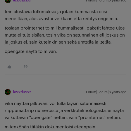
lasselusse
Forum|Forum|3 years ago
tein alustavia tutkimuksia ja jotain kummalista olisi
meneillään, alustavastui veikkaan että reititys ongelmia.
tosiaan prointernet toimii kummalisesti, paketit lähtee ulos
mutta ei tule sisään. tosin vika on satunnainen eli joskus on
ja joskus ei. sain kuteinkin sen sekä umts:lla ja lte;lla.
opengate näytti toimivan.
lasselusse
Forum|Forum|3 years ago
vika näyttää jatkuvan. voi tulla täysin satunnaisesti
riippumatta ip numeroista ja verkkoteknologiasta. ei näytä
vaikuttavan “opengate” nettiin. vain “prointernet” nettiin.
mitenköhän tätäkin dokumentoisi eteenpäin.