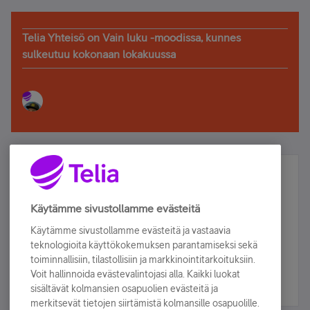
Telia Yhteisö on Vain luku -moodissa, kunnes
sulkeutuu kokonaan lokakuussa
Älä jää paitsi – osallistu ja voita!
Tilaa Telian uutiskirje ja olet mukana arvonnassa.
Käytämme sivustollamme evästeitä
Samalla saat parhaat asiakasedut suoraan
Käytämme sivustollamme evästeitä ja vastaavia
sähköpostiisi.
teknologioita käyttökokemuksen parantamiseksi sekä
toiminnallisiin, tilastollisiin ja markkinointitarkoituksiin.
Voit hallinnoida evästevalintojasi alla. Kaikki luokat
Tilaa nyt
sisältävät kolmansien osapuolien evästeitä ja
merkitsevät tietojen siirtämistä kolmansille osapuolille.