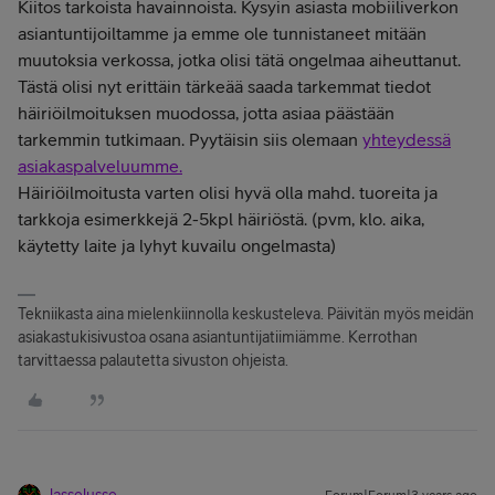
Kiitos tarkoista havainnoista. Kysyin asiasta mobiiliverkon
asiantuntijoiltamme ja emme ole tunnistaneet mitään
muutoksia verkossa, jotka olisi tätä ongelmaa aiheuttanut.
Tästä olisi nyt erittäin tärkeää saada tarkemmat tiedot
häiriöilmoituksen muodossa, jotta asiaa päästään
tarkemmin tutkimaan. Pyytäisin siis olemaan
yhteydessä
asiakaspalveluumme.
Häiriöilmoitusta varten olisi hyvä olla mahd. tuoreita ja
tarkkoja esimerkkejä 2-5kpl häiriöstä. (pvm, klo. aika,
käytetty laite ja lyhyt kuvailu ongelmasta)
Tekniikasta aina mielenkiinnolla keskusteleva. Päivitän myös meidän
asiakastukisivustoa osana asiantuntijatiimiämme. Kerrothan
tarvittaessa palautetta sivuston ohjeista.