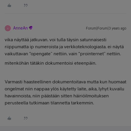
AnneAn
Forum|Forum|3 years ago
A
vika näyttää jatkuvan. voi tulla täysin satunnaisesti
riippumatta ip numeroista ja verkkoteknologiasta. ei näytä
vaikuttavan “opengate” nettiin. vain “prointernet” nettiin.
mitenköhän tätäkin dokumentoisi eteenpäin.
Varmasti haasteellinen dokumentoitava mutta kun huomaat
ongelmat niin nappaa ylös käytetty laite, aika, lyhyt kuvailu
havainnoista, niin päästään sitten häiriöilmoituksen
perusteella tutkimaan tilannetta tarkemmin.