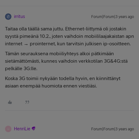
irritus
Forum|Forum|3 years ago
Taitaa olla täällä sama juttu. Ethernet-liittymä oli jostakin
syystä pimeänä 10.2., joten vaihdoin mobiililaajakaistan apn
internet → prointernet, kun tarvitsin julkisen ip-osoitteen.
Tämän seurauksena mobiiliyhteys alkoi pätkimään
sietämättömästi, kunnes vaihdoin verkkotilan 3G&4G:stä
pelkälle 3G:lle.
Koska 3G toimii nykyään todella hyvin, en kiinnittänyt
asiaan enempää huomiota ennen viestiäsi.
HenriLie
Forum|Forum|3 years ago
H