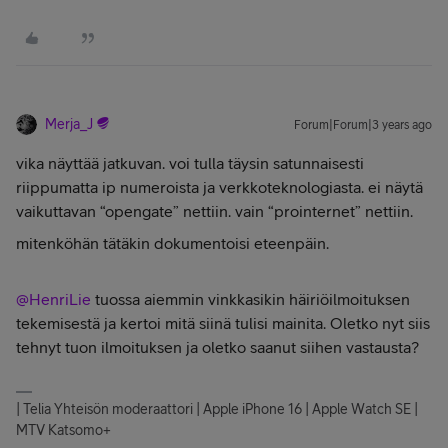
Merja_J
Forum|Forum|3 years ago
vika näyttää jatkuvan. voi tulla täysin satunnaisesti
riippumatta ip numeroista ja verkkoteknologiasta. ei näytä
vaikuttavan “opengate” nettiin. vain “prointernet” nettiin.
mitenköhän tätäkin dokumentoisi eteenpäin.
@HenriLie
tuossa aiemmin vinkkasikin häiriöilmoituksen
tekemisestä ja kertoi mitä siinä tulisi mainita. Oletko nyt siis
tehnyt tuon ilmoituksen ja oletko saanut siihen vastausta?
| Telia Yhteisön moderaattori | Apple iPhone 16 | Apple Watch SE |
MTV Katsomo+