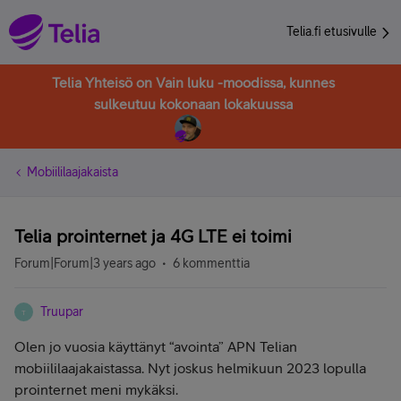
Telia.fi etusivulle
Telia Yhteisö on Vain luku -moodissa, kunnes
sulkeutuu kokonaan lokakuussa
Mobiililaajakaista
Telia prointernet ja 4G LTE ei toimi
Forum|Forum|3 years ago
6 kommenttia
Truupar
T
Olen jo vuosia käyttänyt “avointa” APN Telian
mobiililaajakaistassa. Nyt joskus helmikuun 2023 lopulla
prointernet meni mykäksi.