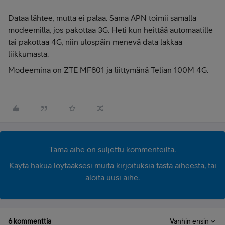
Dataa lähtee, mutta ei palaa. Sama APN toimii samalla
modeemilla, jos pakottaa 3G. Heti kun heittää automaatille
tai pakottaa 4G, niin ulospäin menevä data lakkaa
liikkumasta.
Modeemina on ZTE MF801 ja liittymänä Telian 100M 4G.
Tämä aihe on suljettu kommenteilta.
Käytä hakua löytääksesi muita kirjoituksia tästä aiheesta, tai
aloita uusi aihe.
6 kommenttia
Vanhin ensin