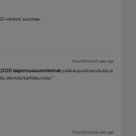
 5G-verkon suuntaa-
Forum|Forum|6 years ago
2020 laajennussuunnitelmat
pääkaupunkiseudulla ja
la olevista karttakuvista."
Forum|Forum|6 years ago