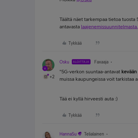
Täältä näet tarkempaa tietoa tuosta
antavasta
laajenemissuunnitelmasta.
Tykkää
Osku
Faxaaja
ALOITTAJA
"
5G-verkon suuntaa-antavat
kevään 
+2
muissa kaupungeissa voit tarkistaa al
Tää ei kyllä hirveesti auta :)
Tykkää
HannaSu
Telialainen