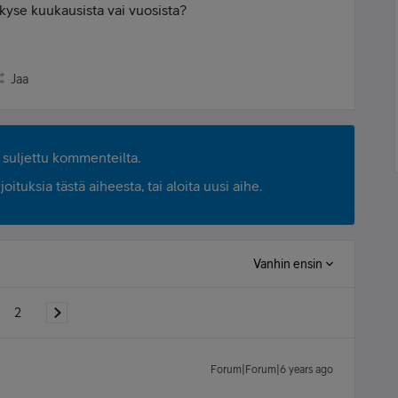
se kuukausista vai vuosista?
Jaa
suljettu kommenteilta.
ituksia tästä aiheesta, tai aloita uusi aihe.
Vanhin ensin
2
Forum|Forum|6 years ago