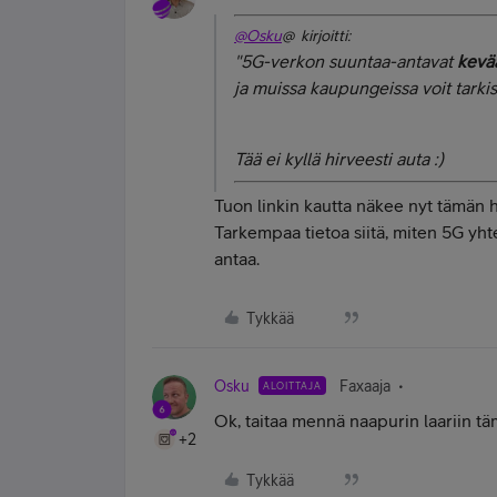
@Osku
@ kirjoitti:
"
5G-verkon suuntaa-antavat
kevä
ja muissa kaupungeissa voit tarkist
Tää ei kyllä hirveesti auta :)
Tuon linkin kautta näkee nyt tämän 
Tarkempaa tietoa siitä, miten
5G yhte
antaa.
Tykkää
Osku
Faxaaja
ALOITTAJA
Ok, taitaa mennä naapurin laariin tä
+2
Tykkää