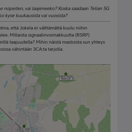
nee nopeiten, vai laajeneeko? Koska saadaan Telian 5G
 kyse kuukausista vai vuosista?
ina, että Jokela ei välttämättä kuulu niihin
tulee. Millaista signaalinvoimakkuutta (RSRP)
millä taajuudella? Mihin näistä mastoista sun yhteys
oissa vähintään 3CA:ta tarjolla.