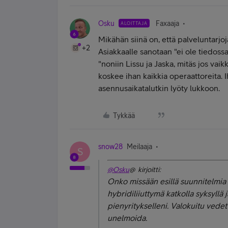
Osku
Faxaaja
ALOITTAJA
Mikähän siinä on, että palveluntarj
+2
Asiakkaalle sanotaan "ei ole tiedossa
"noniin Lissu ja Jaska, mitäs jos vai
koskee ihan kaikkia operaattoreita. I
asennusaikatalutkin lyöty lukkoon.
Tykkää
snow28
Meilaaja
S
@Osku
@ kirjoitti:
Onko missään esillä suunnitelmia
hybridiliiuttymä katkolla syksyllä
pienyritykselleni. Valokuitu vedett
unelmoida.