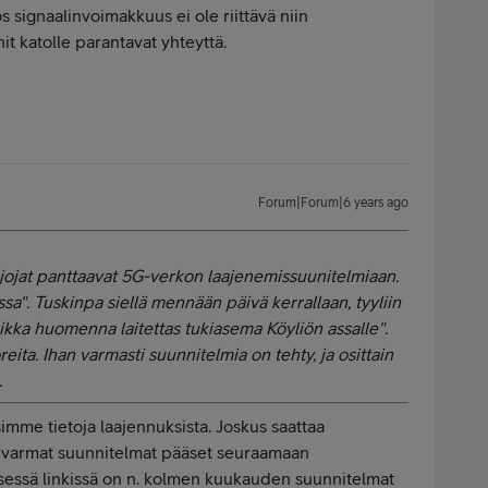
os signaalinvoimakkuus ei ole riittävä niin
it katolle parantavat yhteyttä.
Forum|Forum|6 years ago
rjojat panttaavat 5G-verkon laajenemissuunitelmiaan.
ssa". Tuskinpa siellä mennään päivä kerrallaan, tyyliin
vaikka huomenna laitettas tukiasema Köyliön assalle".
eita. Ihan varmasti suunnitelmia on tehty, ja osittain
.
simme tietoja laajennuksista. Joskus saattaa
a varmat suunnitelmat pääset seuraamaan
sessä linkissä on n. kolmen kuukauden suunnitelmat