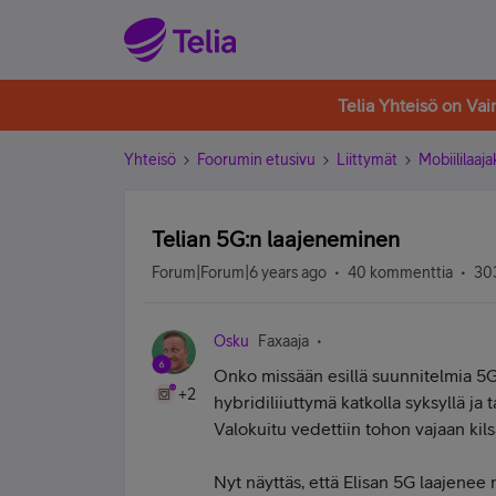
Telia Yhteisö on Va
Yhteisö
Foorumin etusivu
Liittymät
Mobiililaaja
Telian 5G:n laajeneminen
Forum|Forum|6 years ago
40 kommenttia
303
Osku
Faxaaja
Onko missään esillä suunnitelmia 5G
+2
hybridiliiuttymä katkolla syksyllä ja
Valokuitu vedettiin tohon vajaan kil
Nyt näyttäs, että Elisan 5G laajenee