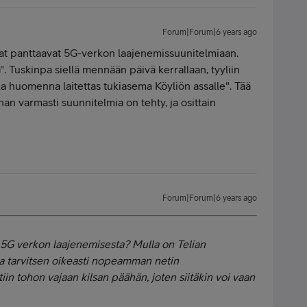
Forum|Forum|6 years ago
ojat panttaavat 5G-verkon laajenemissuunitelmiaan.
". Tuskinpa siellä mennään päivä kerrallaan, tyyliin
kka huomenna laitettas tukiasema Köyliön assalle". Tää
han varmasti suunnitelmia on tehty, ja osittain
Forum|Forum|6 years ago
 5G verkon laajenemisesta? Mulla on Telian
 ja tarvitsen oikeasti nopeamman netin
iin tohon vajaan kilsan päähän, joten siitäkin voi vaan