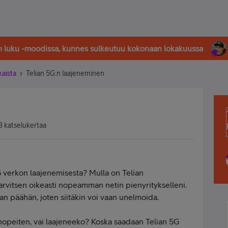
in luku -moodissa, kunnes sulkeutuu kokonaan lokakuussa
kaista
Telian 5G:n laajeneminen
 katselukertaa
 verkon laajenemisesta? Mulla on Telian
 tarvitsen oikeasti nopeamman netin pienyritykselleni.
san päähän, joten siitäkin voi vaan unelmoida.
 nopeiten, vai laajeneeko? Koska saadaan Telian 5G