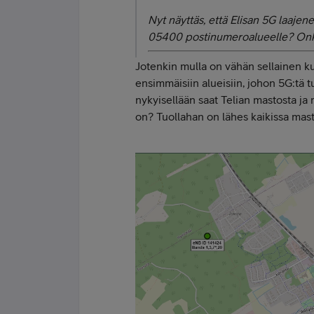
Nyt näyttäs, että Elisan 5G laaje
05400 postinumeroalueelle? Onko
Jotenkin mulla on vähän sellainen kut
ensimmäisiin alueisiin, johon 5G:tä 
nykyisellään saat Telian mastosta ja 
on? Tuollahan on lähes kaikissa mast