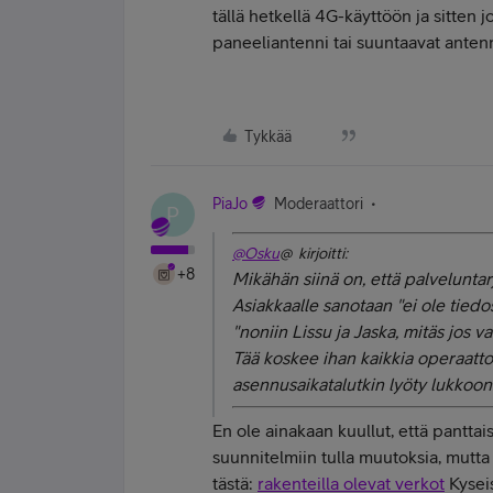
tällä hetkellä 4G-käyttöön ja sitten j
paneeliantenni tai suuntaavat antenn
Tykkää
PiaJo
Moderaattori
P
@Osku
@ kirjoitti:
+8
Mikähän siinä on, että palvelunta
Asiakkaalle sanotaan "ei ole tiedo
"noniin Lissu ja Jaska, mitäs jos 
Tää koskee ihan kaikkia operaattor
asennusaikatalutkin lyöty lukkoon
En ole ainakaan kuullut, että panttai
suunnitelmiin tulla muutoksia, mutt
tästä:
rakenteilla olevat verkot
Kysei