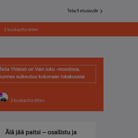
Telia.fi etusivulle
2 kuukautta sitten
Telia Yhteisö on Vain luku -moodissa,
kunnes sulkeutuu kokonaan lokakuussa
2 kuukautta sitten
Älä jää paitsi – osallistu ja