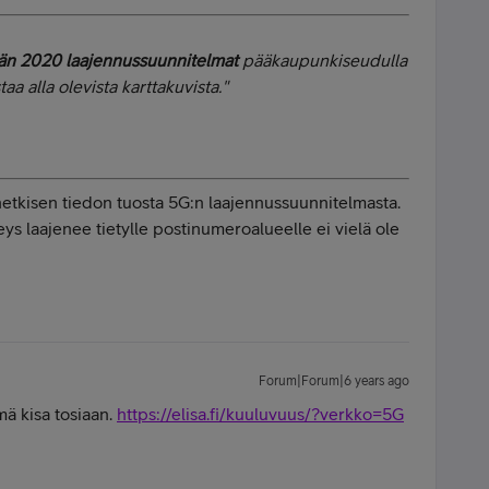
än 2020 laajennussuunnitelmat
pääkaupunkiseudulla
aa alla olevista karttakuvista."
hetkisen tiedon tuosta 5G:n laajennussuunnitelmasta.
ys laajenee tietylle postinumeroalueelle ei vielä ole
Forum|Forum|6 years ago
mä kisa tosiaan.
https://elisa.fi/kuuluvuus/?verkko=5G