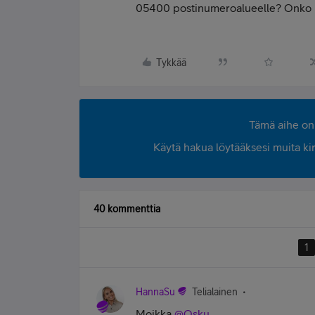
05400 postinumeroalueelle? Onko ky
Tykkää
Tämä aihe on 
Käytä hakua löytääksesi muita kirjo
40 kommenttia
1
HannaSu
Telialainen
Moikka
@Osku