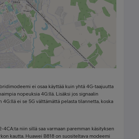
bridimodeemi ei osaa käyttää kuin yhtä 4G-taajuutta
rhaimpia nopeuksia 4G:llä. Lisäksi jos signaalin
4G:llä ei se 5G välttämättä pelasta tilannetta, koska
 2-4CA:ta niin sillä saa varmaan paremman käsityksen
erkon kautta. Huawei B818 on suositeltava modeemi