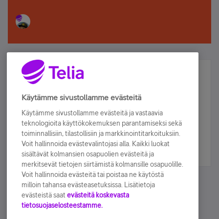
Älä jää paitsi – osallistu ja voita!
Tilaa Telian uutiskirje ja olet mukana arvonnassa.
Käytämme sivustollamme evästeitä
Samalla saat parhaat asiakasedut suoraan
Käytämme sivustollamme evästeitä ja vastaavia
sähköpostiisi.
teknologioita käyttökokemuksen parantamiseksi sekä
toiminnallisiin, tilastollisiin ja markkinointitarkoituksiin.
Voit hallinnoida evästevalintojasi alla. Kaikki luokat
Tilaa nyt
sisältävät kolmansien osapuolien evästeitä ja
merkitsevät tietojen siirtämistä kolmansille osapuolille.
Voit hallinnoida evästeitä tai poistaa ne käytöstä
milloin tahansa evästeasetuksissa. Lisätietoja
evästeistä saat
evästeitä koskevasta
tietosuojaselosteestamme.