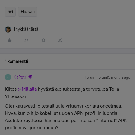
5G
Huawei
1 tykkää tästä
1 kommentti
KaPetri
Forum|Forum|5 months ago
K
Kiitos ​
@Millalla
hyvästä aloituksesta ja tervetuloa Telia
Yhteisöön!
Olet kattavasti jo testaillut ja yrittänyt korjata ongelmaa.
Hyvä, kun olit jo kokeillut uuden APN profiilin luontia!
Asetitko käyttöösi ihan meidän perinteisen “internet” APN-
profiilin vai jonkin muun?