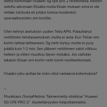
nettiä toimimaan Huawei 5g cpe pro 2 reitittimellä. Reititin
ostettu aikoinaan Elisalta mutta Elisan mukaan siinä ei ole
mitään lukitusta eli pitäisi toimia muidenkin
operaattoreiden sim kortille.
Olen tehnyt asetuksiin uuden Telia APN. Palauttanut
reitittimen tehdasasetukset, mutta ei auta. Kun Telian sim
kortin laittaa laitteeseen, 5g netti löytyy, mutta ei pysy
päällä kuin 1-2 min. Sen jälkeen reitittimen valot vilkkuu
hetken ja sitten muuttuu täysin mykäksi. Jos vaihdan
takaisin Elisan sim kortin netti toimii moitteettomasti.
Osaako joku auttaa tai onko ollut vastaavia kokemuksia?
--
Muokkaus /SonjaMelina: Täsmennetty otsikkoa “Huawei
5G CPE PRO 2” löydettävyyden helpottamiseksi.