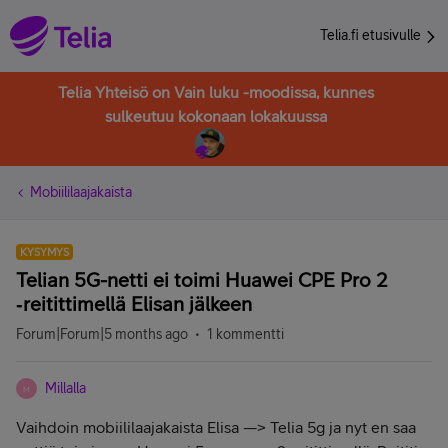
Telia.fi etusivulle
Telia Yhteisö on Vain luku -moodissa, kunnes
sulkeutuu kokonaan lokakuussa
Mobiililaajakaista
KYSYMYS
Telian 5G-netti ei toimi Huawei CPE Pro 2
‑reitittimellä Elisan jälkeen
Forum|Forum|5 months ago
1 kommentti
Millalla
M
Vaihdoin mobiililaajakaista Elisa —> Telia 5g ja nyt en saa