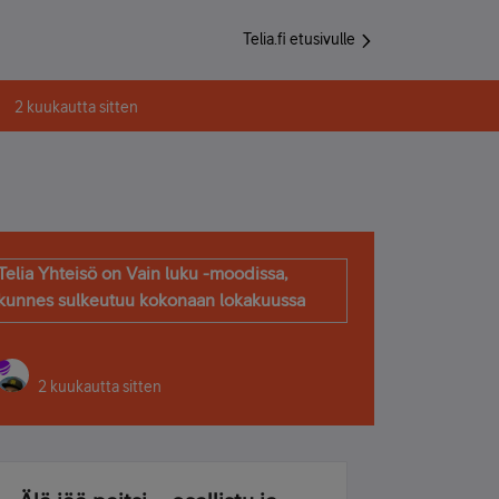
Telia.fi etusivulle
2 kuukautta sitten
Telia Yhteisö on Vain luku -moodissa,
kunnes sulkeutuu kokonaan lokakuussa
2 kuukautta sitten