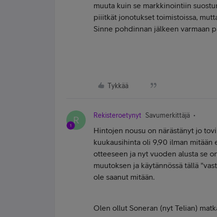
muuta kuin se markkinointiin suostum
piiitkät jonotukset toimistoissa, mutta
Sinne pohdinnan jälkeen varmaan par
Tykkää
Rekisteroetynyt
Savumerkittäjä
R
Hintojen nousu on närästänyt jo tovi
kuukausihinta oli 9,90 ilman mitään e
otteeseen ja nyt vuoden alusta se on
muutoksen ja käytännössä tällä "vast
ole saanut mitään.
Olen ollut Soneran (nyt Telian) matka