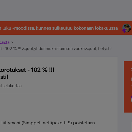
in luku -moodissa, kunnes sulkeutuu kokonaan lokakuussa
kaista
t - 102 % !!! &quot;yhdenmukaistamisen vuoksi&quot; tietysti!
korotukset - 102 % !!!
sti!
atselukertaa
tä liittymäni (Simppeli nettipaketti S) poistetaan