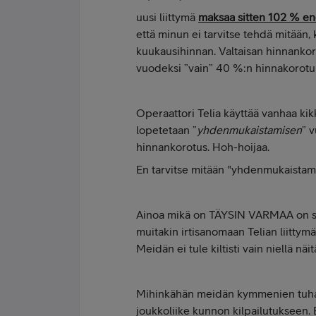
uusi liittymä
maksaa sitten 102 % e
että minun ei tarvitse tehdä mitään, 
kuukausihinnan. Valtaisan hinnankoro
vuodeksi ”vain” 40 %:n hinnakorotukse
Operaattori Telia käyttää vanhaa kikk
lopetetaan ”
yhdenmukaistamisen
” v
hinnankorotus. Hoh-hoijaa.
En tarvitse mitään "yhdenmukaistam
Ainoa mikä on TÄYSIN VARMAA on se, 
muitakin irtisanomaan Telian liittym
Meidän ei tule kiltisti vain niellä n
Mihinkähän meidän kymmenien tuhans
joukkoliike kunnon kilpailutukseen. 