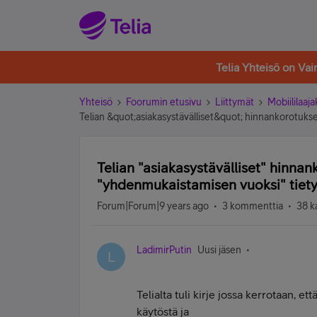
Telia Yhteisö on Va
Yhteisö
Foorumin etusivu
Liittymät
Mobiililaaja
Telian &quot;asiakasystävälliset&quot; hinnankorotukse
Telian "asiakasystävälliset" hinnan
"yhdenmukaistamisen vuoksi" tiety
Forum|Forum|9 years ago
3 kommenttia
38 k
LadimirPutin
Uusi jäsen
L
Telialta tuli kirje jossa kerrotaan, et
käytöstä ja