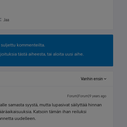
Jaa
suljettu kommenteilta.
ituksia tästä aiheesta, tai aloita uusi aihe.
Vanhin ensin
Forum|Forum|9 years ago
ualle samasta syystä, mutta lupasivat säilyttää hinnan
äräaikaisuuksia. Katsoin tämän ihan reiluksi
lannetta uudelleen.