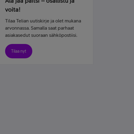
Älä jää paitsi – osallistu ja
voita!
Tilaa Telian uutiskirje ja olet mukana
arvonnassa. Samalla saat parhaat
asiakasedut suoraan sähköpostiisi.
Tilaa nyt