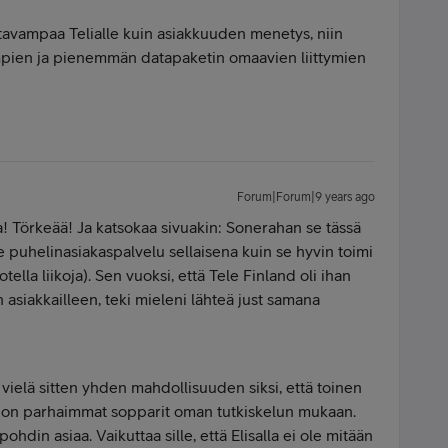
tavampaa Telialle kuin asiakkuuden menetys, niin
empien ja pienemmän datapaketin omaavien liittymien
Forum|Forum|9 years ago
a! Törkeää! Ja katsokaa sivuakin: Sonerahan se tässä
 puhelinasiakaspalvelu sellaisena kuin se hyvin toimi
notella liikoja). Sen vuoksi, että Tele Finland oli ihan
n asiakkailleen, teki mieleni lähteä just samana
 vielä sitten yhden mahdollisuuden siksi, että toinen
ellä on parhaimmat sopparit oman tutkiskelun mukaan.
ohdin asiaa. Vaikuttaa sille, että Elisalla ei ole mitään