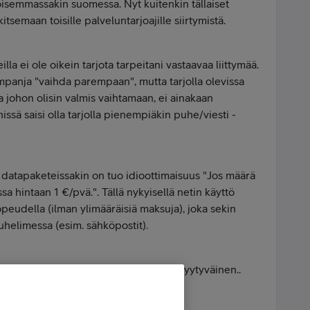
joisemmassakin suomessa. Nyt kuitenkin tällaiset
itsemaan toisille palveluntarjoajille siirtymistä.
illa ei ole oikein tarjota tarpeitani vastaavaa liittymää.
ampanja "vaihda parempaan", mutta tarjolla olevissa
ta johon olisin valmis vaihtamaan, ei ainakaan
ssä saisi olla tarjolla pienempiäkin puhe/viesti -
 datapaketeissakin on tuo idioottimaisuus "Jos määrä
ssa hintaan 1 €/pvä.". Tällä nykyisellä netin käyttö
peudella (ilman ylimääräisiä maksuja), joka sekin
puhelimessa (esim. sähköpostit).
si liittymä johon voisi sanoa olevansa tyytyväinen..