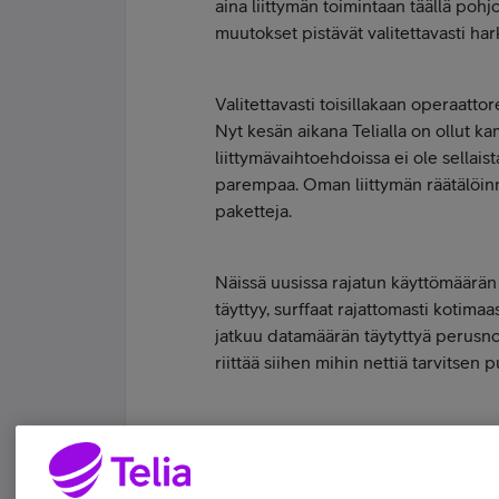
aina liittymän toimintaan täällä poh
muutokset pistävät valitettavasti hark
Valitettavasti toisillakaan operaattore
Nyt kesän aikana Telialla on ollut k
liittymävaihtoehdoissa ei ole sellais
parempaa. Oman liittymän räätälöinni
paketteja.
Näissä uusissa rajatun käyttömäärän
täyttyy, surffaat rajattomasti kotimaa
jatkuu datamäärän täytyttyä perusno
riittää siihen mihin nettiä tarvitsen 
Toivottavasti jossain vaiheessa löytyi
Tykkää