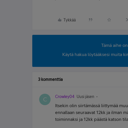
Tykkää
Tämä aihe on 
Käytä hakua löytääksesi muita kirjo
3 kommenttia
Crowley04
Uusi jäsen
C
Itsekin olin siirtämässä liittymää mu
ennallaan seuraavat 12kk ja ilman mä
toiminnaksi ja 12kk päästä katson ti