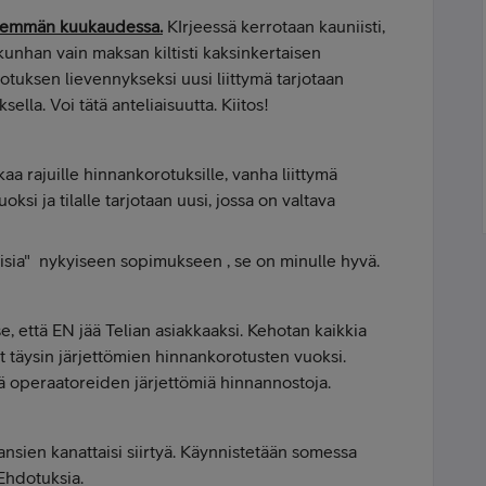
nemmän kuukaudessa.
KIrjeessä kerrotaan kauniisti,
kunhan vain maksan kiltisti kaksinkertaisen
tuksen lievennykseksi uusi liittymä tarjotaan
lla. Voi tätä anteliaisuutta. Kiitos!
aa rajuille hinnankorotuksille, vanha liittymä
uoksi ja tilalle tarjotaan uusi, jossa on valtava
isia" nykyiseen sopimukseen , se on minulle hyvä.
että EN jää Telian asiakkaaksi. Kehotan kaikkia
ät täysin järjettömien hinnankorotusten vuoksi.
äitä operaatoreiden järjettömiä hinnannostoja.
ien kanattaisi siirtyä. Käynnistetään somessa
Ehdotuksia.