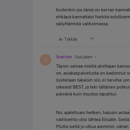
Kuitenkin jos tämä on kerran kannat
ehkäpä kannattaisi harkita edullis
säilyttämistä valikoimassa.
Tykkää
Searcher
Uusi jäsen
S
Täysin samaa mieltä aloittajan kanss
on, asiakaspalvelusta on kadonnut se
(soitetaan takaisin siis, ei tarvitse jo
oikeasti BEST, ja teki tälläisen potku
päivänä kuin muutos tapahtui.
No, ajateltuani hetken, halusin antaa
vaihtoehto olisi lähteä Elisalle. Si
Mutta siellä jo oltua aiemmin, vähän p