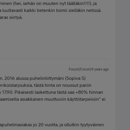
inen (hei, sehän on muuten nyt täälläkin!!!!), ja
 luultavasti kaikki tietenkin toimii sielläkin netissä.
as siirtyä.
Forum|Forum|9 years ago
n. 2016 alussa puhelinliittymäni (Sopiva S)
rikoistarjouksia, tästä hinta on noussut pariin
 17,90. Pikaisesti laskettuna tästä saa +80% hinnan
aamisella asiakkaisen muuttuviin käyttötarpeisiin" ei
puhelinasiakas jo 20 vuotta, ja ollutkin tyytyväinen