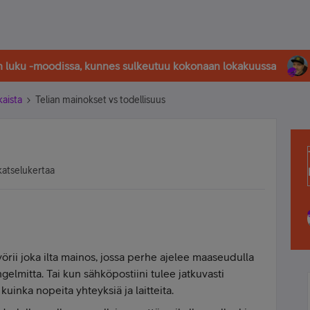
in luku -moodissa, kunnes sulkeutuu kokonaan lokakuussa
kaista
Telian mainokset vs todellisuus
katselukertaa
yörii joka ilta mainos, jossa perhe ajelee maaseudulla
ngelmitta. Tai kun sähköpostiini tulee jatkuvasti
kuinka nopeita yhteyksiä ja laitteita.