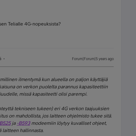
ksen Telialle 4G-nopeuksista?
ä
Forum|Forum|5 years ago
millinen ilmentymä kun alueella on paljon käyttäjiä
kaisuna on verkon puolelta parannus kapasiteettiin
juudelle, missä kapasiteetti olisi parempi.
yhteyttä tekniseen tukeen) eri 4G verkon taajuuksien
itus on mahdollista, jos laitteen ohjelmisto tukee sitä.
-B525
ja
-B593
modeemiin löytyy kuvalliset ohjeet,
laitteen hallinnasta.