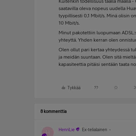
Kuitenkin todellisuus täällä maalla -
saatavilla oleva nopeus uudella Huaw
tyypillisesti 0,1 Mbit/s. Minä olisin
10 Mbit/s.
Minut pakotettiin luopumaan ADSL:stä
yhteyttä. Yhden kerran olen onnist
Olen ollut pari kertaa yhteydessä t
ja meidän suuntaan. Olen sitä mielt
kapasiteettia pitäisi sentään taata n
Tykkää
8 kommenttia
HenriLie
Ex-telialainen
H