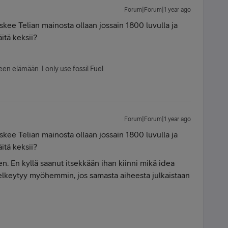
Forum|Forum|1 year ago
skee Telian mainosta ollaan jossain 1800 luvulla ja
itä keksii?
en elämään. I only use fossil Fuel.
Forum|Forum|1 year ago
skee Telian mainosta ollaan jossain 1800 luvulla ja
itä keksii?
n. En kyllä saanut itsekkään ihan kiinni mikä idea
elkeytyy myöhemmin, jos samasta aiheesta julkaistaan