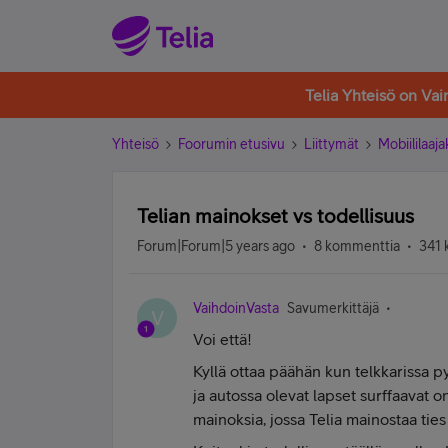
Telia Yhteisö on Va
Yhteisö
Foorumin etusivu
Liittymät
Mobiililaaja
Telian mainokset vs todellisuus
Forum|Forum|5 years ago
8 kommenttia
341 
VaihdoinVasta
Savumerkittäjä
V
Voi että!
Kyllä ottaa päähän kun telkkarissa p
ja autossa olevat lapset surffaavat o
mainoksia, jossa Telia mainostaa ties 