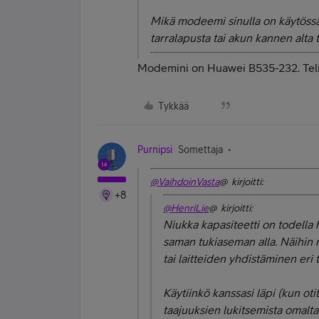
Mikä modeemi sinulla on käytöss
tarralapusta tai akun kannen alta t
Modemini on Huawei B535-232. Telia
Tykkää
Purnipsi
Somettaja
@VaihdoinVasta
@ kirjoitti:
+8
@HenriLie
@ kirjoitti:
Niukka kapasiteetti on todella 
saman tukiaseman alla. Näihin 
tai laitteiden yhdistäminen eri 
Käytiinkö kanssasi läpi (kun ot
taajuuksien lukitsemista omalta 