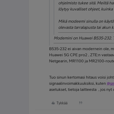
ohjelmisto tukee sitä. Meiltä h
löytyy kuvalliset ohjeet, kuinka
Mikä modeemi sinulla on käytö
olevasta tarralapusta tai akun k
Modemini on Huawei B535-232. Tel
B535-232 ei aivan modernein ole, mu
Huawei 5G CPE pro2 , ZTE:n vastaav
Netgearin, MR1100 ja MR2100-route
Tuo sinun kertomasi hitaus voisi joh
signaalinvoimakkuuksiksi, kuten
@s
asetukset, tietoja laitteesta , jos nyt
Tykkää