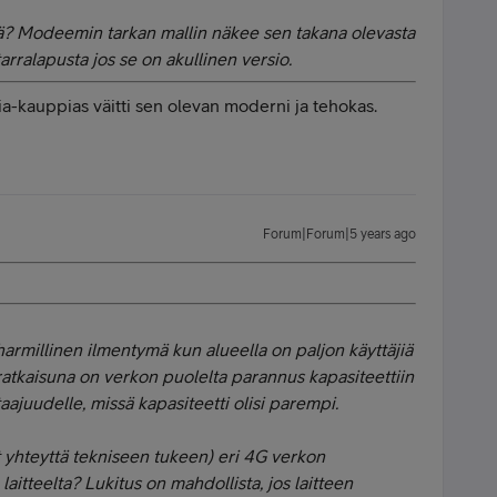
ä? Modeemin tarkan mallin näkee sen takana olevasta
arralapusta jos se on akullinen versio.
-kauppias väitti sen olevan moderni ja tehokas.
Forum|Forum|5 years ago
harmillinen ilmentymä kun alueella on paljon käyttäjiä
ratkaisuna on verkon puolelta parannus kapasiteettiin
taajuudelle, missä kapasiteetti olisi parempi.
it yhteyttä tekniseen tukeen) eri 4G verkon
laitteelta? Lukitus on mahdollista, jos laitteen