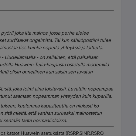
 pyörii joka ilta mainos, jossa perhe ajelee
et surffaavat ongelmitta. Tai kun sähköpostiini tulee
ainostaa ties kuinka nopeita yhteyksiä ja laitteita.
 - Uudellamaalla - on sellainen, että paikallaan
uudella Huawein Telia-kaupasta ostetulla modemilla
. Minä olisin onnellinen kun saisin sen luvatun
stä, joka toimi aina loistavasti. Luvattiin nopeampaa
istunut saamaan nopeamman yhteyden kuin kuparilla.
 tukeen, kuulemma kapasiteettia on niukasti ko
 sitä mieltä, että vanhan surkeaksi mainostetun
si sentään taata normaalioloissa.
t, jos katsot Huawein asetuksista (RSRP,SINR,RSRQ