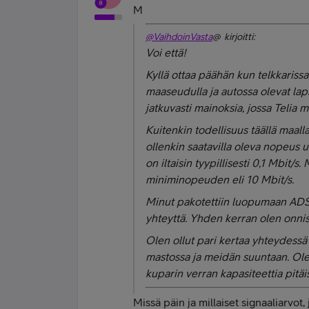
M
@VaihdoinVasta
@ kirjoitti:
Voi että!
Kyllä ottaa päähän kun telkkarissa
maaseudulla ja autossa olevat laps
jatkuvasti mainoksia, jossa Telia m
Kuitenkin todellisuus täällä maalla
ollenkin saatavilla oleva nopeus 
on iltaisin tyypillisesti 0,1 Mbit/s
miniminopeuden eli 10 Mbit/s.
Minut pakotettiin luopumaan ADSL:
yhteyttä. Yhden kerran olen onn
Olen ollut pari kertaa yhteydessä
mastossa ja meidän suuntaan. Olen
kuparin verran kapasiteettia pitäi
Missä päin ja millaiset signaaliarvo