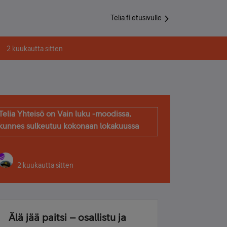
Telia.fi etusivulle
2 kuukautta sitten
Telia Yhteisö on Vain luku -moodissa,
kunnes sulkeutuu kokonaan lokakuussa
2 kuukautta sitten
Älä jää paitsi – osallistu ja