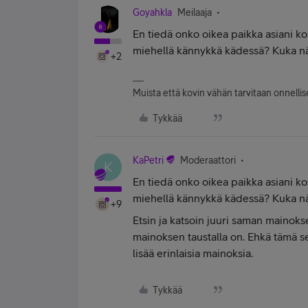
Goyahkla
Meilaaja
En tiedä onko oikea paikka asiani ko
miehellä kännykkä kädessä? Kuka nä
+2
Muista että kovin vähän tarvitaan onnellise
Tykkää
KaPetri
Moderaattori
K
En tiedä onko oikea paikka asiani ko
miehellä kännykkä kädessä? Kuka nä
+9
Etsin ja katsoin juuri saman mainokse
mainoksen taustalla on. Ehkä tämä s
lisää erinlaisia mainoksia.
Tykkää