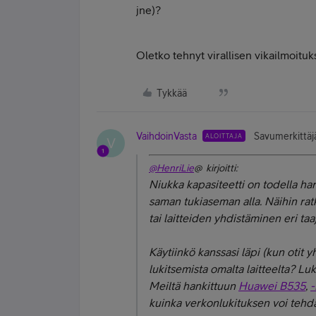
jne)?
Oletko tehnyt virallisen vikailmoitu
Tykkää
VaihdoinVasta
Savumerkittäj
ALOITTAJA
V
@HenriLie
@ kirjoitti:
Niukka kapasiteetti on todella har
saman tukiaseman alla. Näihin rat
tai laitteiden yhdistäminen eri taa
Käytiinkö kanssasi läpi (kun otit 
lukitsemista omalta laitteelta? Luk
Meiltä hankittuun
Huawei B535
,
kuinka verkonlukituksen voi tehdä 