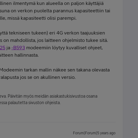
llinen ilmentymä kun alueella on paljon käyttäjiä
suna on verkon puolelta parannus kapasiteettiin tai
le, missä kapasiteetti olisi parempi.
teyttä tekniseen tukeen) eri 4G verkon taajuuksien
s on mahdollista, jos laitteen ohjelmisto tukee sitä.
25
ja
-B593
modeemiin löytyy kuvalliset ohjeet,
itteen hallinnasta.
Modeemin tarkan mallin näkee sen takana olevasta
ralapusta jos se on akullinen versio.
leva. Päivitän myös meidän asiakastukisivustoa osana
ssa palautetta sivuston ohjeista.
Forum|Forum|5 years ago