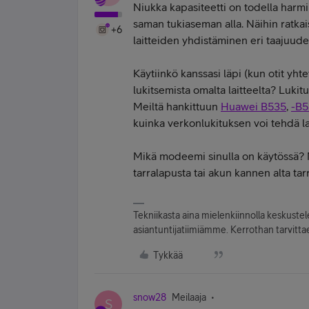
Niukka kapasiteetti on todella harmi
saman tukiaseman alla. Näihin ratkai
+6
laitteiden yhdistäminen eri taajuudel
Käytiinkö kanssasi läpi (kun otit yh
lukitsemista omalta laitteelta? Lukitu
Meiltä hankittuun
Huawei B535
,
-B5
kuinka verkonlukituksen voi tehdä la
Mikä modeemi sinulla on käytössä? 
tarralapusta tai akun kannen alta tar
Tekniikasta aina mielenkiinnolla keskuste
asiantuntijatiimiämme. Kerrothan tarvittae
Tykkää
snow28
Meilaaja
S