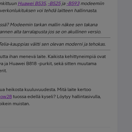
ankittuun
Huawei B535
,
-B525
ja
-B593
modeemiin
 verkonlukituksen voi tehdä laitteen hallinnasta.
ssä? Modeemin tarkan mallin näkee sen takana
annen alta tarralapusta jos se on akullinen versio.
ia-kauppias väitti sen olevan moderni ja tehokas.
tta ihan menevä laite. Kaikista kehittyneimpiä ovat
a ja Huawei B818 -purkit, sekä sitten muutama
rit.
tua heikosta kuuluvuudesta. Mitä laite kertoo
now28
tuossa edellä kyseli? Löytyy hallintasivulla,
 oikein muistan.