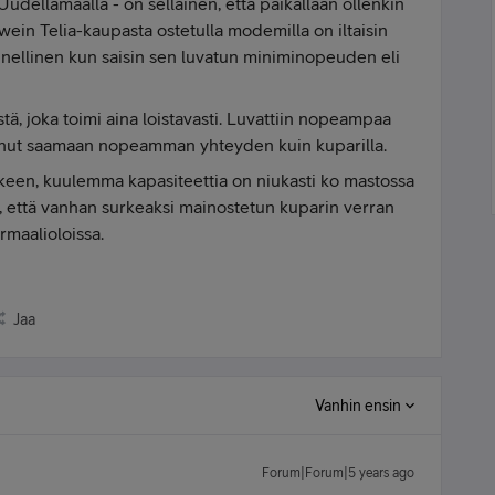
 Uudellamaalla - on sellainen, että paikallaan ollenkin
ein Telia-kaupasta ostetulla modemilla on iltaisin
 onnellinen kun saisin sen luvatun miniminopeuden eli
, joka toimi aina loistavasti. Luvattiin nopeampaa
unut saamaan nopeamman yhteyden kuin kuparilla.
ukeen, kuulemma kapasiteettia on niukasti ko mastossa
ä, että vanhan surkeaksi mainostetun kuparin verran
ormaalioloissa.
Jaa
Vanhin ensin
Forum|Forum|5 years ago