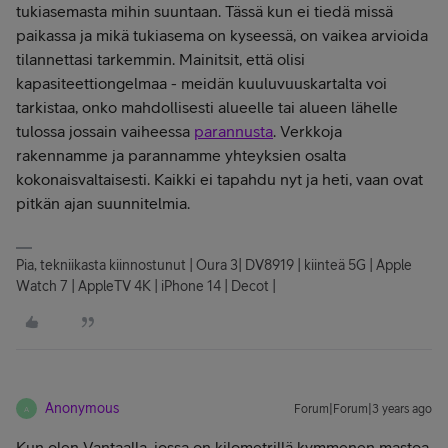
tukiasemasta mihin suuntaan. Tässä kun ei tiedä missä
paikassa ja mikä tukiasema on kyseessä, on vaikea arvioida
tilannettasi tarkemmin. Mainitsit, että olisi
kapasiteettiongelmaa - meidän kuuluvuuskartalta voi
tarkistaa, onko mahdollisesti alueelle tai alueen lähelle
tulossa jossain vaiheessa
parannusta
. Verkkoja
rakennamme ja parannamme yhteyksien osalta
kokonaisvaltaisesti. Kaikki ei tapahdu nyt ja heti, vaan ovat
pitkän ajan suunnitelmia.
Pia, tekniikasta kiinnostunut | Oura 3| DV8919 | kiinteä 5G | Apple
Watch 7 | AppleTV 4K | iPhone 14 | Decot |
Anonymous
Forum|Forum|3 years ago
A
Kun olen Vantaalla, jossa on kilometrillä kymmenen mastoa,