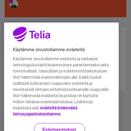
Älä jää paitsi – osallistu ja voita!
Tilaa Telian uutiskirje ja olet mukana arvonnassa.
Käytämme sivustollamme evästeitä
Samalla saat parhaat asiakasedut suoraan
Käytämme sivustollamme evästeitä ja vastaavia
sähköpostiisi.
teknologioita käyttökokemuksen parantamiseksi sekä
toiminnallisiin, tilastollisiin ja markkinointitarkoituksiin.
Voit hallinnoida evästevalintojasi alla. Kaikki luokat
Tilaa nyt
sisältävät kolmansien osapuolien evästeitä ja
merkitsevät tietojen siirtämistä kolmansille osapuolille.
Voit hallinnoida evästeitä tai poistaa ne käytöstä
milloin tahansa evästeasetuksissa. Lisätietoja
evästeistä saat
evästeitä koskevasta
tietosuojaselosteestamme.
Käyttöehdot
Accessibility statement
Evästeasetukset