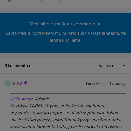
Tämä aihe on suljettu kommenteilta.
Käytä hakua löytääksesi muita kirjoituksia tästä aiheesta, tai
aloita uusi aihe.
3 kommenttia
Vanhin ensin
PiaJo
Forum|Forum|3 years ago
P
@SOi_heepo
kirjoitti:
Käytössä 200M liittymä, neljä kertaa valittanut
nopeudesta, koska nopeus ei täytä sopimusta, Telian
masto 800m päässä, esteetön näkyvyys mastoon. Joka
kerta saanut lämmintä kättä, ja heti sanovat että oikeus