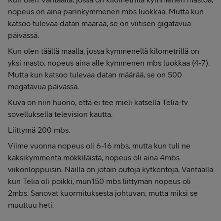
nopeus on aina parinkymmenen mbs luokkaa. Mutta kun
katsoo tulevaa datan määrää, se on viitisen gigatavua
päivässä.
Kun olen täällä maalla, jossa kymmenellä kilometrillä on
yksi masto, nopeus aina alle kymmenen mbs luokkaa (4-7).
Mutta kun katsoo tulevaa datan määrää, se on 500
megatavua päivässä.
Kuva on niin huono, että ei tee mieli katsella Telia-tv
sovelluksella television kautta.
Liittymä 200 mbs.
Viime vuonna nopeus oli 6-16 mbs, mutta kun tuli ne
kaksikymmentä mökkiläistä, nopeus oli aina 4mbs
viikonloppuisin. Näillä on jotain outoja kytkentöjä, Vantaalla
kun Telia oli poikki, mun150 mbs liittymän nopeus oli
2mbs. Sanovat kuormituksesta johtuvan, mutta miksi se
muuttuu heti.