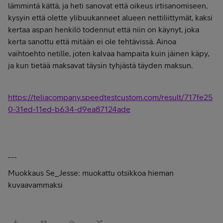
lämmintä kättä, ja heti sanovat että oikeus irtisanomiseen,
kysyin että olette ylibuukanneet alueen nettiliittymät, kaksi
kertaa aspan henkilö todennut että niin on käynyt, joka
kerta sanottu että mitään ei ole tehtävissä. Ainoa
vaihtoehto netille, joten kalvaa hampaita kuin jäinen käpy,
ja kun tietää maksavat täysin tyhjästä täyden maksun.
https://teliacompany.speedtestcustom.com/result/717fe25
0-31ed-11ed-b634-d9ea87124ade
---
Muokkaus Se_Jesse: muokattu otsikkoa hieman
kuvaavammaksi