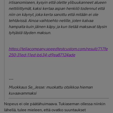
irtisanomiseen, kysyin että olette ylibuukanneet alueen
nettiliittymät, kaksi kertaa aspan henkilö todennut että
niin on käynyt, joka kerta sanottu että mitään ei ole
tehtävissä. Ainoa vaihtoehto netille, joten kalvaa
hampaita kuin jäinen käpy, ja kun tietää maksavat täysin
tyhjästä täyden maksun.
https://teliacompany.speedtestcustom.com/result/717fe
250-31ed-11ed-b634-d9ea87124ade
---
Muokkaus Se_Jesse: muokattu otsikkoa hieman
kuvaavammaksi
Nopeus ei ole päätähuimaava. Tukiaseman ollessa niinkin
lähellä, tulee mieleen, että ovatko suuntaukset