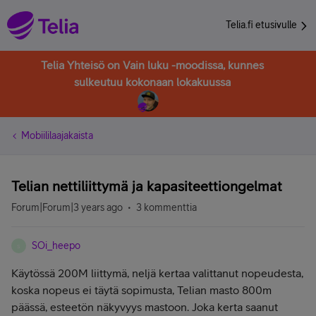
Telia.fi etusivulle
Telia Yhteisö on Vain luku -moodissa, kunnes
sulkeutuu kokonaan lokakuussa
Mobiililaajakaista
Telian nettiliittymä ja kapasiteettiongelmat
Forum|Forum|3 years ago
3 kommenttia
SOi_heepo
S
Käytössä 200M liittymä, neljä kertaa valittanut nopeudesta,
koska nopeus ei täytä sopimusta, Telian masto 800m
päässä, esteetön näkyvyys mastoon. Joka kerta saanut