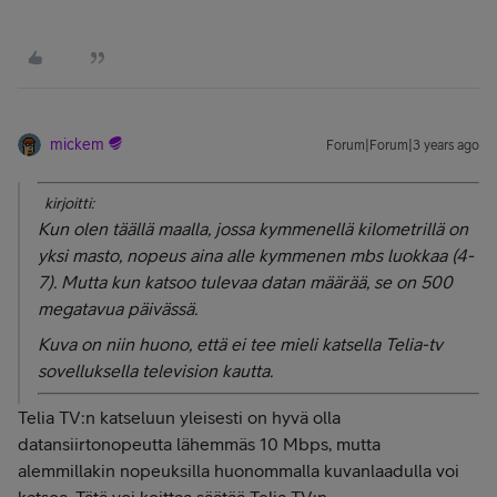
mickem
Forum|Forum|3 years ago
kirjoitti:
Kun olen täällä maalla, jossa kymmenellä kilometrillä on
yksi masto, nopeus aina alle kymmenen mbs luokkaa (4-
7). Mutta kun katsoo tulevaa datan määrää, se on 500
megatavua päivässä.
Kuva on niin huono, että ei tee mieli katsella Telia-tv
sovelluksella television kautta.
Telia TV:n katseluun yleisesti on hyvä olla
datansiirtonopeutta lähemmäs 10 Mbps, mutta
alemmillakin nopeuksilla huonommalla kuvanlaadulla voi