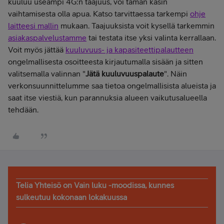
kuuluu useampi 4G:n taajuus, voi tämän käsin
vaihtamisesta olla apua. Katso tarvittaessa tarkempi
ohje
laitteesi mallin
mukaan. Taajuuksista voit kysellä tarkemmin
asiakaspalvelustamme
tai testata itse yksi valinta kerrallaan.
Voit myös jättää
kuuluvuus- ja kapasiteettipalautteen
ongelmallisesta osoitteesta kirjautumalla sisään ja sitten
valitsemalla valinnan "
Jätä kuuluvuuspalaute
". Näin
verkonsuunnittelumme saa tietoa ongelmallisista alueista ja
saat itse viestiä, kun parannuksia alueen vaikutusalueella
tehdään.
Telia Yhteisö on Vain luku -moodissa, kunnes
sulkeutuu kokonaan lokakuussa