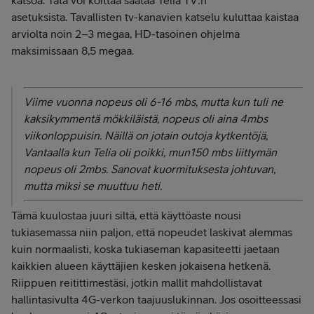
katsoa. Tätä voi koittaa säätää Telia TV:n
asetuksista.
Tavallisten tv-kanavien katselu kuluttaa kaistaa
arviolta noin 2–3 megaa, HD-tasoinen ohjelma
maksimissaan 8,5 megaa.
Viime vuonna nopeus oli 6-16 mbs, mutta kun tuli ne
kaksikymmentä mökkiläistä, nopeus oli aina 4mbs
viikonloppuisin. Näillä on jotain outoja kytkentöjä,
Vantaalla kun Telia oli poikki, mun150 mbs liittymän
nopeus oli 2mbs. Sanovat kuormituksesta johtuvan,
mutta miksi se muuttuu heti.
Tämä kuulostaa juuri siltä, että käyttöaste nousi
tukiasemassa niin paljon, että nopeudet laskivat alemmas
kuin normaalisti, koska tukiaseman kapasiteetti jaetaan
kaikkien alueen käyttäjien kesken jokaisena hetkenä.
Riippuen reitittimestäsi, jotkin mallit mahdollistavat
hallintasivulta 4G-verkon taajuuslukinnan. Jos osoitteessasi