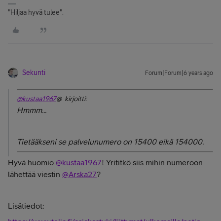
"Hiljaa hyvä tulee".
Sekunti
Forum|Forum|6 years ago
@kustaa1967
@ kirjoitti:
Hmmm...
Tietääkseni se palvelunumero on 15400 eikä 154000.
Hyvä huomio
@kustaa1967
! Yrititkö siis mihin numeroon
lähettää viestin
@Arska27
?
Lisätiedot: