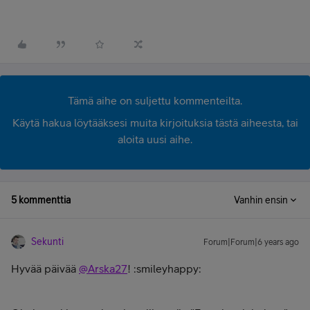
Tämä aihe on suljettu kommenteilta.
Käytä hakua löytääksesi muita kirjoituksia tästä aiheesta, tai
aloita uusi aihe.
5 kommenttia
Vanhin ensin
Sekunti
Forum|Forum|6 years ago
Hyvää päivää
@Arska27
! :smileyhappy: