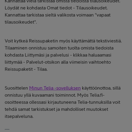
Kannattaa vielä tarkistaa omista tiedoista tilausoikeudet.
Löydät ne kohdasta Omat tiedot - Tilausoikeudet.
Kannattaa tarkistaa sieltä valikosta voimaan "vapaat
tilausoikeudet".
Voit kytkeä Reissupaketin myös käyttämättä tekstiviestiä.
Tilaaminen onnistuu samoiten tuolta omista tiedoista
kohdasta Liittymäsi ja palvelusi - klikkaa haluaamasi
liittymää - Palvelut-otsikon alla viimeisin vaihtoehto
Reissupaketit - Tilaa.
Suosittelen
Minun Telia -sovelluksen
käyttöönottoa, sillä
onnistuu yllä kuvaamani toiminnot. Myös Telia.fi-
osoitteessa ollessasi kirjautuneena Telia-tunnuksilla voit
tehdä samat tarkistukset ja mahdolliset muutokset
itsepalveluna.