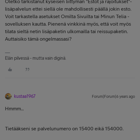
Oletko tarkistanut kyseisen liittymän "Estot ja rajoitukset"-
lisäpalvelun ettei siellä ole mahdollisesti päällä jokin esto.
Voit tarkastella asetukset Omilta Sivuilta tai Minun Telia -
sovelluksen kautta. Pienenä vinkkinä myös, että voit myös
tilata sieltä netin lisäpaketin ulkomailla tai reissupaketin.
Auttaisiko tämä ongelmassasi?
Elän pilvessä - mutta vain diginä.
kustaa1967
Forum|Forum|6 years ago
Hmmm...
Tietääkseni se palvelunumero on 15400 eikä 154000.