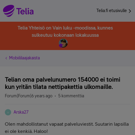
Telia.fi etusivulle
Telia Yhteisö on Vain luku -moodissa, kunnes
sulkeutuu kokonaan lokakuussa
Mobiililaajakaista
Telian oma palvelunumero 154000 ei toimi
kun yritän tilata nettipakettia ulkomaille.
Forum|Forum|6 years ago
5 kommenttia
Arska27
A
Olen mahdollistanut vapaat palveluviestit. Suutarin lapsilla
ei ole kenkiä. Haloo!