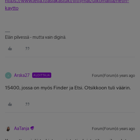
https://www.telia.fi/asiakastuki/liittymat/ulkomailla/netin-
kaytto
Elän pilvessä - mutta vain diginä.
Arska27
ALOITTAJA
Forum|Forum|6 years ago
A
15400, jossa on myös Finder ja Etsi. Otsikkoon tuli väärin.
AaTanja
Forum|Forum|6 years ago