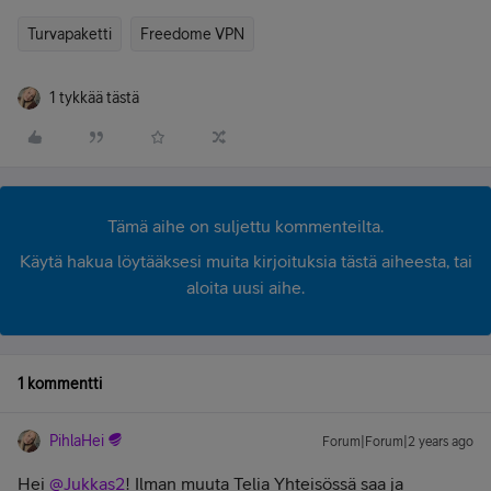
Turvapaketti
Freedome VPN
1 tykkää tästä
Tämä aihe on suljettu kommenteilta.
Käytä hakua löytääksesi muita kirjoituksia tästä aiheesta, tai
aloita uusi aihe.
1 kommentti
PihlaHei
Forum|Forum|2 years ago
Hei
@Jukkas2
! Ilman muuta Telia Yhteisössä saa ja