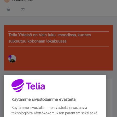
Telia Yhteisö on Vain luku -moodissa, kunnes
sulkeutuu kokonaan lokakuussa
Älä jää paitsi – osallistu ja voita!
Tilaa Telian uutiskirje ja olet mukana arvonnassa.
Käytämme sivustollamme evästeitä
Samalla saat parhaat asiakasedut suoraan
Käytämme sivustollamme evästeitä ja vastaavia
sähköpostiisi.
teknologioita käyttökokemuksen parantamiseksi sekä