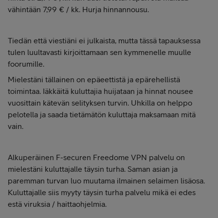
vähintään 7,99 € / kk. Hurja hinnannousu.
Tiedän että viestiäni ei julkaista, mutta tässä tapauksessa
tulen luultavasti kirjoittamaan sen kymmenelle muulle
foorumille.
Mielestäni tällainen on epäeettistä ja epärehellistä
toimintaa. Iäkkäitä kuluttajia huijataan ja hinnat nousee
vuosittain kätevän selityksen turvin. Uhkilla on helppo
pelotella ja saada tietämätön kuluttaja maksamaan mitä
vain.
Alkuperäinen F-securen Freedome VPN palvelu on
mielestäni kuluttajalle täysin turha. Saman asian ja
paremman turvan luo muutama ilmainen selaimen lisäosa.
Kuluttajalle siis myyty täysin turha palvelu mikä ei edes
estä viruksia / haittaohjelmia.