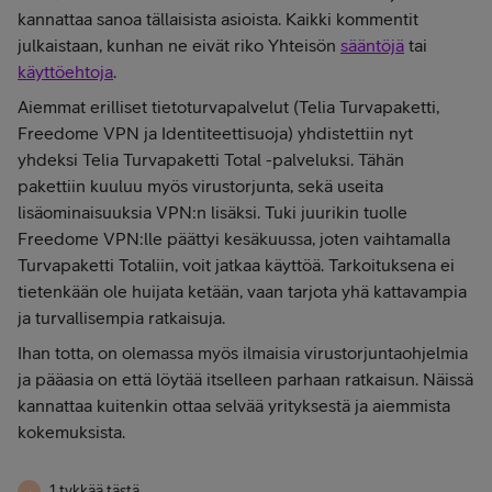
kannattaa sanoa tällaisista asioista. Kaikki kommentit
julkaistaan, kunhan ne eivät riko Yhteisön
sääntöjä
tai
käyttöehtoja
.
Aiemmat erilliset tietoturvapalvelut (Telia Turvapaketti,
Freedome VPN ja Identiteettisuoja) yhdistettiin nyt
yhdeksi Telia Turvapaketti Total -palveluksi. Tähän
pakettiin kuuluu myös virustorjunta, sekä useita
lisäominaisuuksia VPN:n lisäksi. Tuki juurikin tuolle
Freedome VPN:lle päättyi kesäkuussa, joten vaihtamalla
Turvapaketti Totaliin, voit jatkaa käyttöä. Tarkoituksena ei
tietenkään ole huijata ketään, vaan tarjota yhä kattavampia
ja turvallisempia ratkaisuja.
Ihan totta, on olemassa myös ilmaisia virustorjuntaohjelmia
ja pääasia on että löytää itselleen parhaan ratkaisun. Näissä
kannattaa kuitenkin ottaa selvää yrityksestä ja aiemmista
kokemuksista.
1 tykkää tästä
J