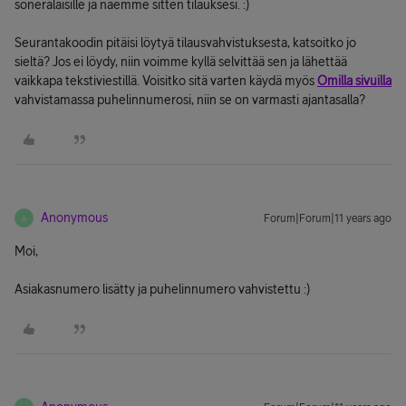
soneralaisille ja näemme sitten tilauksesi. :)
Seurantakoodin pitäisi löytyä tilausvahvistuksesta, katsoitko jo
sieltä? Jos ei löydy, niin voimme kyllä selvittää sen ja lähettää
vaikkapa tekstiviestillä. Voisitko sitä varten käydä myös
Omilla sivuilla
vahvistamassa puhelinnumerosi, niin se on varmasti ajantasalla?
Anonymous
Forum|Forum|11 years ago
A
Moi,
Asiakasnumero lisätty ja puhelinnumero vahvistettu :)