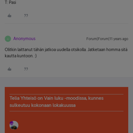
T: Pasi
Anonymous
Forum|Forum|11 years ago
A
Olitkin laittanut tähän jatkoa uudella otsikolla. Jatketaan homma sitä
kautta kuntoon. :)
Telia Yhteisö on Vain luku -moodissa, kunnes
sulkeutuu kokonaan lokakuussa