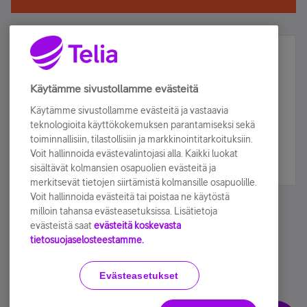
Älä jää paitsi – osallistu ja voita!
Tilaa Telian uutiskirje ja olet mukana arvonnassa.
Käytämme sivustollamme evästeitä
Samalla saat parhaat asiakasedut suoraan
Käytämme sivustollamme evästeitä ja vastaavia
sähköpostiisi.
teknologioita käyttökokemuksen parantamiseksi sekä
toiminnallisiin, tilastollisiin ja markkinointitarkoituksiin.
Voit hallinnoida evästevalintojasi alla. Kaikki luokat
Tilaa nyt
sisältävät kolmansien osapuolien evästeitä ja
merkitsevät tietojen siirtämistä kolmansille osapuolille.
Voit hallinnoida evästeitä tai poistaa ne käytöstä
milloin tahansa evästeasetuksissa. Lisätietoja
evästeistä saat
evästeitä koskevasta
tietosuojaselosteestamme.
Käyttöehdot
Accessibility statement
Evästeasetukset