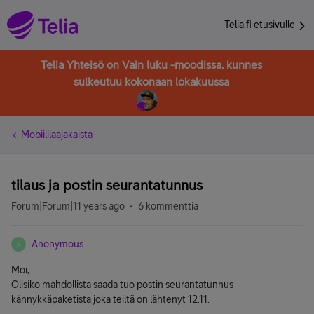
Telia.fi etusivulle
Telia Yhteisö on Vain luku -moodissa, kunnes
sulkeutuu kokonaan lokakuussa
Mobiililaajakaista
tilaus ja postin seurantatunnus
Forum|Forum|11 years ago
6 kommenttia
Anonymous
A
Moi,
Olisiko mahdollista saada tuo postin seurantatunnus
kännykkäpaketista joka teiltä on lähtenyt 12.11.