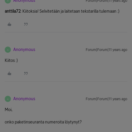
Anonymous
Forum|Forum|11 years ago
A
anttila72
: Kiitoksia! Selvitetään ja laitetaan tekstarilla tulemaan :)
Anonymous
Forum|Forum|11 years ago
A
Kiitos :)
Anonymous
Forum|Forum|11 years ago
A
Moi,
onko paketinseuranta numeroita löytynyt?