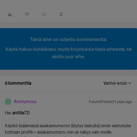
Tämä aihe on suljettu kommenteilta.
Käytä hakua löytääksesi muita kirjoituksia tästä aiheesta, tai
aloita uusi aihe.
6 kommenttia
Vanhin ensin
Anonymous
Forum|Forum|11 years ago
A
Hei
anttila72
!
Käytkö lisäämässä asiakasnumeron (löytyy laskulta) omiin asetuksiisi
kohtaan profiili > asiakasnumero, niin se näkyy vain meille