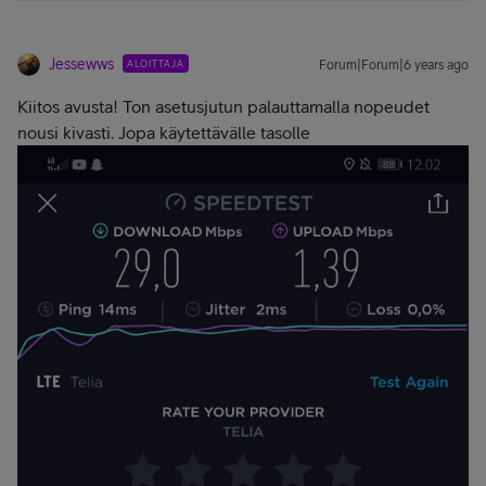
Jessewws
ALOITTAJA
Forum|Forum|6 years ago
Kiitos avusta! Ton asetusjutun palauttamalla nopeudet
nousi kivasti. Jopa käytettävälle tasolle