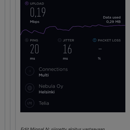
Edit MinnaLN: siirretty aloitus vastaavaan