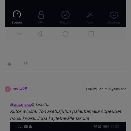
snow28
Forum|Forum|6 years ago
S
@Jessewws
@ kirjoitti:
Kiitos avusta! Ton asetusjutun palauttamalla nopeudet
nousi kivasti. Jopa käytettävälle tasolle