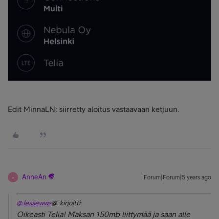
Edit MinnaLN: siirretty aloitus vastaavaan ketjuun.
AnneAn
Forum|Forum|5 years ago
A
@Jessewws
@ kirjoitti:
Oikeasti Telia! Maksan 150mb liittymää ja saan alle