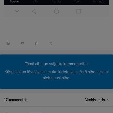
Tämä aihe on suljettu kommenteilta.
Käytä hakua löytääksesi muita kirjoituksia tästä aiheesta, tai
aloita uusi aihe.
17 kommenttia
Vanhin ensin