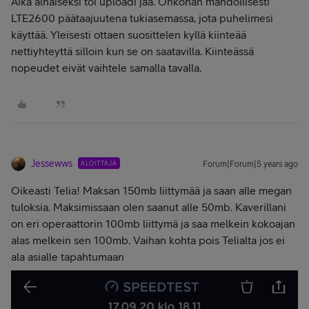
Aika alhaiseksi toi uploadi jää. Onkohan mahdollisesti
LTE2600 päätaajuutena tukiasemassa, jota puhelimesi
käyttää. Yleisesti ottaen suosittelen kyllä kiinteää
nettiyhteyttä silloin kun se on saatavilla. Kiinteässä
nopeudet eivät vaihtele samalla tavalla.
Jessewws
ALOITTAJA
Forum|Forum|5 years ago
Oikeasti Telia! Maksan 150mb liittymää ja saan alle megan
tuloksia. Maksimissaan olen saanut alle 50mb. Kaverillani
on eri operaattorin 100mb liittymä ja saa melkein kokoajan
alas melkein sen 100mb. Vaihan kohta pois Telialta jos ei
ala asialle tapahtumaan