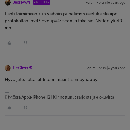
Jessewws
ALOITTAJA
Forum|Forum|6 years ago
Lähti toimimaan kun vaihoin puhelimen asetuksista apn
protokollan ipv4/ipv6 ipv4: seen ja takaisin. Nytten yli 40
mb
ReOlivia
Forum|Forum|6 years ago
Hyvä juttu, että lähti toimimaan! :smileyhappy:
Käytössä Apple iPhone 12 | Kiinnostunut sarjoista ja elokuvista