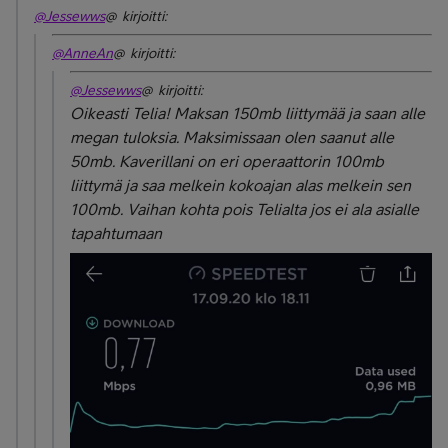
@Jessewws
@ kirjoitti:
@AnneAn
@ kirjoitti:
@Jessewws
@ kirjoitti:
Oikeasti Telia! Maksan 150mb liittymää ja saan alle
megan tuloksia. Maksimissaan olen saanut alle
50mb. Kaverillani on eri operaattorin 100mb
liittymä ja saa melkein kokoajan alas melkein sen
100mb. Vaihan kohta pois Telialta jos ei ala asialle
tapahtumaan