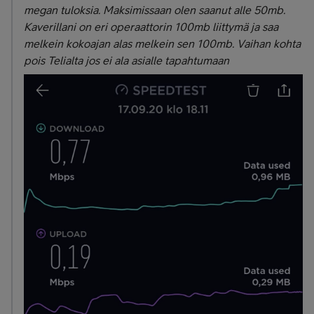
megan tuloksia. Maksimissaan olen saanut alle 50mb.
Kaverillani on eri operaattorin 100mb liittymä ja saa
melkein kokoajan alas melkein sen 100mb. Vaihan kohta
pois Telialta jos ei ala asialle tapahtumaan