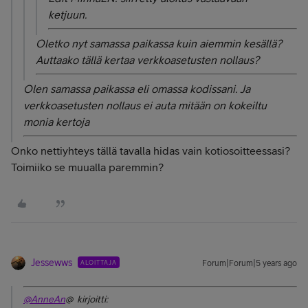
ketjuun.
Oletko nyt samassa paikassa kuin aiemmin kesällä?
Auttaako tällä kertaa verkkoasetusten nollaus?
Olen samassa paikassa eli omassa kodissani. Ja
verkkoasetusten nollaus ei auta mitään on kokeiltu
monia kertoja
Onko nettiyhteys tällä tavalla hidas vain kotiosoitteessasi?
Toimiiko se muualla paremmin?
Jessewws
ALOITTAJA
Forum|Forum|5 years ago
@AnneAn
@ kirjoitti: