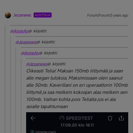
Jessewws
ALOITTAJA
Forum|Forum|5 years ago
@AnneAn
@ kirjoitti:
@Jessewws
@ kirjoitti:
@AnneAn
@ kirjoitti:
@Jessewws
@ kirjoitti:
Oikeasti Telia! Maksan 150mb liittymää ja saan
alle megan tuloksia. Maksimissaan olen saanut
alle 50mb. Kaverillani on eri operaattorin 100mb
liittymä ja saa melkein kokoajan alas melkein sen
100mb. Vaihan kohta pois Telialta jos ei ala
asialle tapahtumaan