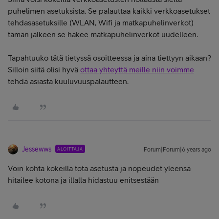
puhelimen asetuksista. Se palauttaa kaikki verkkoasetukset
tehdasasetuksille (WLAN, Wifi ja matkapuhelinverkot)
tämän jälkeen se hakee matkapuhelinverkot uudelleen.
Tapahtuuko tätä tietyssä osoitteessa ja aina tiettyyn aikaan?
Silloin siitä olisi hyvä
ottaa yhteyttä meille niin voimme
tehdä asiasta kuuluvuuspalautteen.
Jessewws
ALOITTAJA
Forum|Forum|6 years ago
Voin kohta kokeilla tota asetusta ja nopeudet yleensä
hitailee kotona ja illalla hidastuu enitsestään