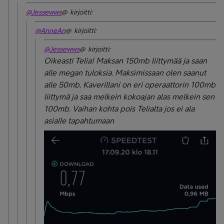
@Jessewws
@ kirjoitti:
@AnneAn
@ kirjoitti:
@Jessewws
@ kirjoitti:
Oikeasti Telia! Maksan 150mb liittymää ja saan
alle megan tuloksia. Maksimissaan olen saanut
alle 50mb. Kaverillani on eri operaattorin 100mb
liittymä ja saa melkein kokoajan alas melkein sen
100mb. Vaihan kohta pois Telialta jos ei ala
asialle tapahtumaan