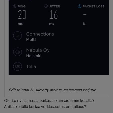
Edit MinnaLN: siirretty aloitus vastaavaan ketjuun.
Oletko nyt samassa paikassa kuin aiemmin kesällä?
Auttaako tällä kertaa verkkoasetusten nollaus?