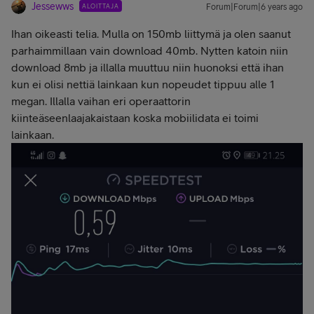
Jessewws
ALOITTAJA
Forum|Forum|6 years ago
Ihan oikeasti telia. Mulla on 150mb liittymä ja olen saanut
parhaimmillaan vain download 40mb. Nytten katoin niin
download 8mb ja illalla muuttuu niin huonoksi että ihan
kun ei olisi nettiä lainkaan kun nopeudet tippuu alle 1
megan. Illalla vaihan eri operaattorin
kiinteäseenlaajakaistaan koska mobiilidata ei toimi
lainkaan.