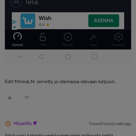
Edit MinnaLN: siirretty jo olemassa olevaan ketjuun.
MikaelMu
Forum|Forum|6 years ago
M
Siinä voisi kokeilla verkkoasetusten nollausta sieltä