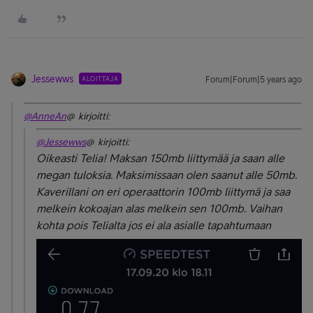
Jessewws
ALOITTAJA
Forum|Forum|5 years ago
@AnneAn
@ kirjoitti:
@Jessewws
@ kirjoitti:
Oikeasti Telia! Maksan 150mb liittymää ja saan alle
megan tuloksia. Maksimissaan olen saanut alle 50mb.
Kaverillani on eri operaattorin 100mb liittymä ja saa
melkein kokoajan alas melkein sen 100mb. Vaihan
kohta pois Telialta jos ei ala asialle tapahtumaan