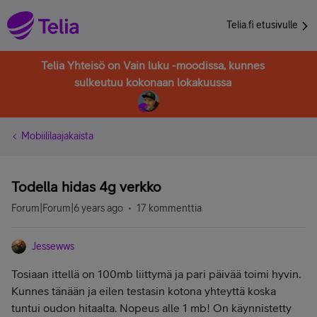
Telia.fi etusivulle
Telia Yhteisö on Vain luku -moodissa, kunnes
sulkeutuu kokonaan lokakuussa
Mobiililaajakaista
Todella hidas 4g verkko
Forum|Forum|6 years ago
17 kommenttia
Jessewws
Tosiaan ittellä on 100mb liittymä ja pari päivää toimi hyvin.
Kunnes tänään ja eilen testasin kotona yhteyttä koska
tuntui oudon hitaalta. Nopeus alle 1 mb! On käynnistetty