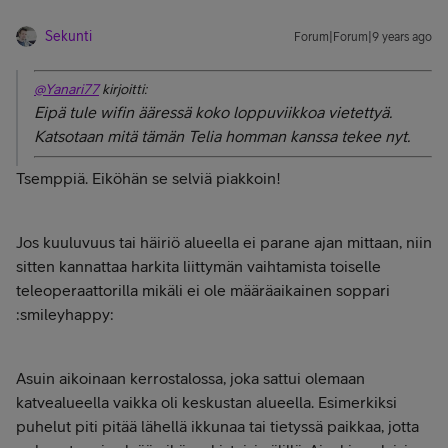
Sekunti
Forum|Forum|9 years ago
@Yanari77
kirjoitti:
Eipä tule wifin ääressä koko loppuviikkoa vietettyä.
Katsotaan mitä tämän Telia homman kanssa tekee nyt.
Tsemppiä. Eiköhän se selviä piakkoin!
Jos kuuluvuus tai häiriö alueella ei parane ajan mittaan, niin
sitten kannattaa harkita liittymän vaihtamista toiselle
teleoperaattorilla mikäli ei ole määräaikainen soppari
:smileyhappy:
Asuin aikoinaan kerrostalossa, joka sattui olemaan
katvealueella vaikka oli keskustan alueella. Esimerkiksi
puhelut piti pitää lähellä ikkunaa tai tietyssä paikkaa, jotta