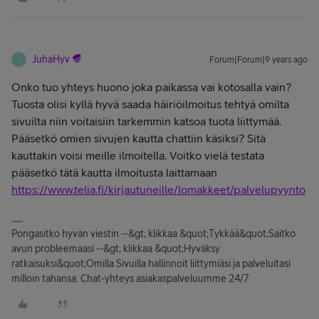
JuhaHyv
Forum|Forum|9 years ago
J
Onko tuo yhteys huono joka paikassa vai kotosalla vain?
Tuosta olisi kyllä hyvä saada häiriöilmoitus tehtyä omilta
sivuilta niin voitaisiin tarkemmin katsoa tuota liittymää.
Pääsetkö omien sivujen kautta chattiin käsiksi? Sitä
kauttakin voisi meille ilmoitella. Voitko vielä testata
pääsetkö tätä kautta ilmoitusta laittamaan
https://www.telia.fi/kirjautuneille/lomakkeet/palvelupyynto
Pongasitko hyvän viestin --&gt; klikkaa &quot;Tykkää&quot;Saitko
avun probleemaasi --&gt; klikkaa &quot;Hyväksy
ratkaisuksi&quot;Omilla Sivuilla hallinnoit liittymiäsi ja palveluitasi
milloin tahansa. Chat-yhteys asiakaspalveluumme 24/7