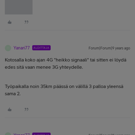
Yanari77
ALOITTAJA
Forum|Forum|9 years ago
Y
Kotosalla koko ajan 4G "heikko signaali" tai sitten ei löydä
edes sitä vaan menee 3G yhteydelle.
Työpaikalla noin 35km päässä on välillä 3 palloa yleensä
sama 2.