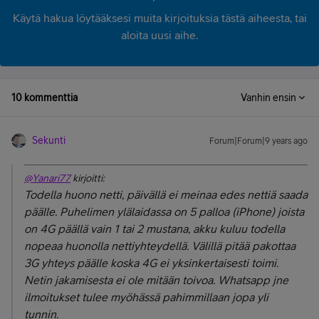
Käytä hakua löytääksesi muita kirjoituksia tästä aiheesta, tai
aloita uusi aihe.
10 kommenttia
Vanhin ensin
Sekunti
Forum|Forum|9 years ago
@Yanari77
kirjoitti:
Todella huono netti, päivällä ei meinaa edes nettiä saada
päälle. Puhelimen ylälaidassa on 5 palloa (iPhone) joista
on 4G päällä vain 1 tai 2 mustana, akku kuluu todella
nopeaa huonolla nettiyhteydellä. Välillä pitää pakottaa
3G yhteys päälle koska 4G ei yksinkertaisesti toimi.
Netin jakamisesta ei ole mitään toivoa. Whatsapp jne
ilmoitukset tulee myöhässä pahimmillaan jopa yli
tunnin.