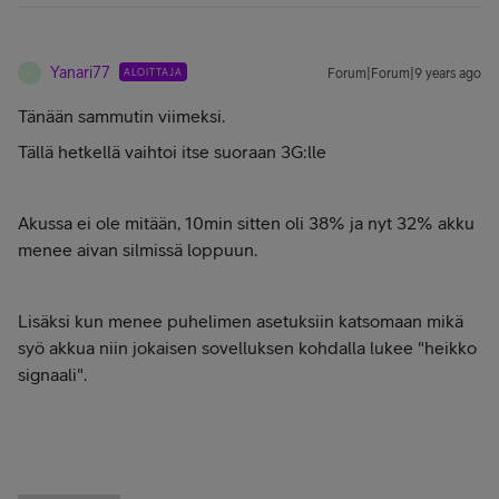
Yanari77
ALOITTAJA
Forum|Forum|9 years ago
Y
Tänään sammutin viimeksi.
Tällä hetkellä vaihtoi itse suoraan 3G:lle
Akussa ei ole mitään, 10min sitten oli 38% ja nyt 32% akku
menee aivan silmissä loppuun.
Lisäksi kun menee puhelimen asetuksiin katsomaan mikä
syö akkua niin jokaisen sovelluksen kohdalla lukee "heikko
signaali".