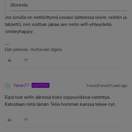
Storesta.
Jos sinulla on nettiliittymä jossain laitteessa (esim. reititin ja
tabletti), niin voithan jakaa sen netin wifi-yhteydellä
:smileyhappy:
Elän pilvessä - mutta vain diginä.
Yanari77
ALOITTAJA
Forum|Forum|9 years ago
Y
Eipä tule wifin ääressä koko loppuviikkoa vietettyä.
Katsotaan mitä tämän Telia homman kanssa tekee nyt.