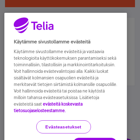
Älä jää paitsi – osallistu ja voita!
Tilaa Telian uutiskirje ja olet mukana arvonnassa.
Käytämme sivustollamme evästeitä
Samalla saat parhaat asiakasedut suoraan
Käytämme sivustollamme evästeitä ja vastaavia
sähköpostiisi.
teknologioita käyttökokemuksen parantamiseksi sekä
toiminnallisiin, tilastollisiin ja markkinointitarkoituksiin.
Voit hallinnoida evästevalintojasi alla. Kaikki luokat
Tilaa nyt
sisältävät kolmansien osapuolien evästeitä ja
merkitsevät tietojen siirtämistä kolmansille osapuolille.
Voit hallinnoida evästeitä tai poistaa ne käytöstä
milloin tahansa evästeasetuksissa. Lisätietoja
evästeistä saat
evästeitä koskevasta
tietosuojaselosteestamme.
Käyttöehdot
Accessibility statement
Evästeasetukset