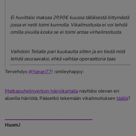
Ei huvittaisi maksaa 29,90€ kuussa tälläisestä liittymästä
jossa ei netti toimi kunnolla. Vikailmoitusta ei voi tehdä
omilla sivuilla koska se ei toimi antaa virheilmoitusta.
Vaihdoin Telialle pari kuukautta sitten ja en tiedä mitä
tehdä seuraavaksi, ehkä vaihtaa operaattoria taas.
Tervehdys
@Yanari77
! :smileyhappy:
Matkapuhelinverkon häiriökartalla
näyttäisi olevan eri
alueilla häiriötä. Pääsetkö tekemään vikailmoituksen
täällä
?
____________________________________
Huom.!