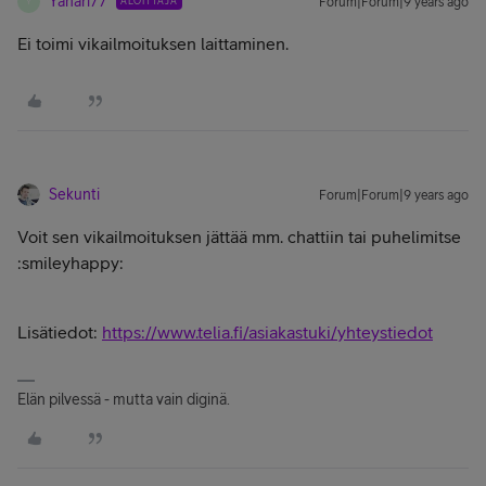
Yanari77
ALOITTAJA
Forum|Forum|9 years ago
Y
Ei toimi vikailmoituksen laittaminen.
Sekunti
Forum|Forum|9 years ago
Voit sen vikailmoituksen jättää mm. chattiin tai puhelimitse
:smileyhappy:
Lisätiedot:
https://www.telia.fi/asiakastuki/yhteystiedot
Elän pilvessä - mutta vain diginä.