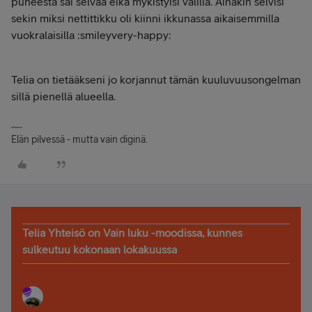
puheesta sai selvää eikä mykistyisi välillä. Ainakin selvisi
sekin miksi nettittikku oli kiinni ikkunassa aikaisemmilla
vuokralaisilla :smileyvery-happy:
Telia on tietääkseni jo korjannut tämän kuuluvuusongelman
sillä pienellä alueella.
Elän pilvessä - mutta vain diginä.
Telia Yhteisö on Vain luku -moodissa, kunnes
sulkeutuu kokonaan lokakuussa