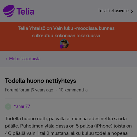
Telia.fi etusivulle
Telia Yhteisö on Vain luku -moodissa, kunnes
sulkeutuu kokonaan lokakuussa
Mobiililaajakaista
Todella huono nettiyhteys
Forum|Forum|9 years ago
10 kommenttia
Yanari77
Y
Todella huono netti, päivällä ei meinaa edes nettiä saada
päälle. Puhelimen ylälaidassa on 5 palloa (iPhone) joista on
4G päällä vain 1 tai 2 mustana, akku kuluu todella nopeaa