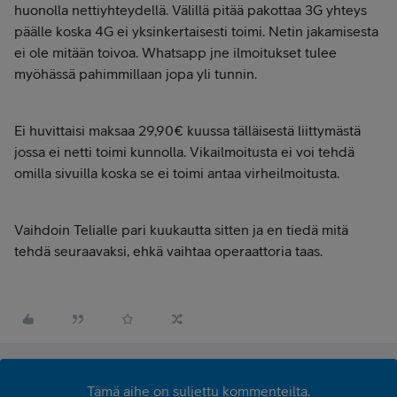
huonolla nettiyhteydellä. Välillä pitää pakottaa 3G yhteys
päälle koska 4G ei yksinkertaisesti toimi. Netin jakamisesta
ei ole mitään toivoa. Whatsapp jne ilmoitukset tulee
myöhässä pahimmillaan jopa yli tunnin.
Ei huvittaisi maksaa 29,90€ kuussa tälläisestä liittymästä
jossa ei netti toimi kunnolla. Vikailmoitusta ei voi tehdä
omilla sivuilla koska se ei toimi antaa virheilmoitusta.
Vaihdoin Telialle pari kuukautta sitten ja en tiedä mitä
tehdä seuraavaksi, ehkä vaihtaa operaattoria taas.
Tämä aihe on suljettu kommenteilta.