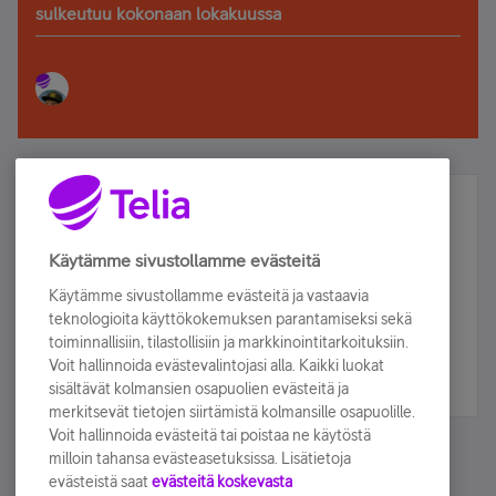
sulkeutuu kokonaan lokakuussa
Älä jää paitsi – osallistu ja voita!
Tilaa Telian uutiskirje ja olet mukana arvonnassa.
Käytämme sivustollamme evästeitä
Samalla saat parhaat asiakasedut suoraan
Käytämme sivustollamme evästeitä ja vastaavia
sähköpostiisi.
teknologioita käyttökokemuksen parantamiseksi sekä
toiminnallisiin, tilastollisiin ja markkinointitarkoituksiin.
Voit hallinnoida evästevalintojasi alla. Kaikki luokat
Tilaa nyt
sisältävät kolmansien osapuolien evästeitä ja
merkitsevät tietojen siirtämistä kolmansille osapuolille.
Voit hallinnoida evästeitä tai poistaa ne käytöstä
milloin tahansa evästeasetuksissa. Lisätietoja
evästeistä saat
evästeitä koskevasta