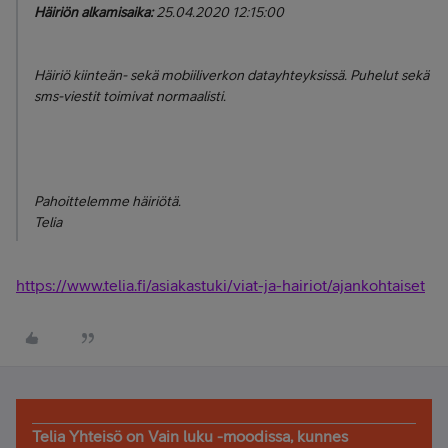
Häiriön alkamisaika:
25.04.2020 12:15:00
Häiriö kiinteän- sekä mobiiliverkon datayhteyksissä. Puhelut sekä
sms-viestit toimivat normaalisti.
Pahoittelemme häiriötä.
Telia
https://www.telia.fi/asiakastuki/viat-ja-hairiot/ajankohtaiset
Telia Yhteisö on Vain luku -moodissa, kunnes