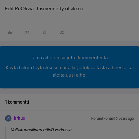
Edit ReOlivia: Täsmennetty otsikkoa
Tämä aihe on suljettu kommenteilta.
Käytä hakua löytääksesi muita kirjoituksia tästä aiheesta, tai
aloita uusi aihe.
1 kommentti
irritus
Forum|Forum|6 years ago
Valtakunnallinen häiriö verkossa