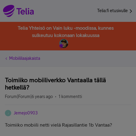
Telia.fi etusivulle
Telia Yhteisö on Vain luku -moodissa, kunnes
sulkeutuu kokonaan lokakuussa
Mobiililaajakaista
Toimiiko mobiiliverkko Vantaalla tällä
hetkellä?
Forum|Forum|6 years ago
1 kommentti
Jemejo0903
J
Toimiiko mobiili netti vielä Rajasillantie 1b Vantaa?