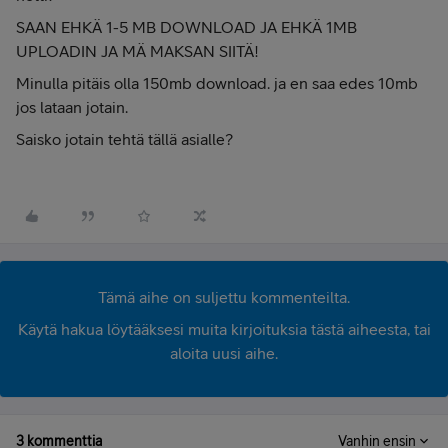
SAAN EHKÄ 1-5 MB DOWNLOAD JA EHKÄ 1MB
UPLOADIN JA MÄ MAKSAN SIITÄ!
Minulla pitäis olla 150mb download. ja en saa edes 10mb
jos lataan jotain.
Saisko jotain tehtä tällä asialle?
Tämä aihe on suljettu kommenteilta.
Käytä hakua löytääksesi muita kirjoituksia tästä aiheesta, tai
aloita uusi aihe.
3 kommenttia
Vanhin ensin