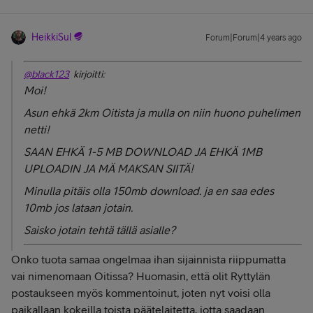
HeikkiSul
Forum|Forum|4 years ago
@black123
kirjoitti:
Moi!
Asun ehkä 2km Oitista ja mulla on niin huono puhelimen
netti!
SAAN EHKÄ 1-5 MB DOWNLOAD JA EHKÄ 1MB
UPLOADIN JA MÄ MAKSAN SIITÄ!
Minulla pitäis olla 150mb download. ja en saa edes
10mb jos lataan jotain.
Saisko jotain tehtä tällä asialle?
Onko tuota samaa ongelmaa ihan sijainnista riippumatta
vai nimenomaan Oitissa? Huomasin, että olit Ryttylän
postaukseen myös kommentoinut, joten nyt voisi olla
paikallaan kokeilla toista päätelaitetta, jotta saadaan