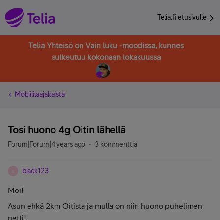
Telia.fi etusivulle
Telia Yhteisö on Vain luku -moodissa, kunnes
sulkeutuu kokonaan lokakuussa
Mobiililaajakaista
Tosi huono 4g Oitin lähellä
Forum|Forum|4 years ago
3 kommenttia
black123
B
Moi!
Asun ehkä 2km Oitista ja mulla on niin huono puhelimen
netti!