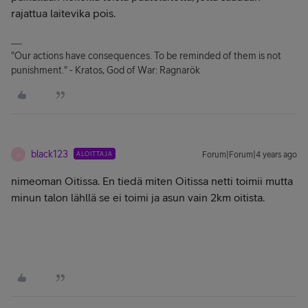
rajattua laitevika pois.
"Our actions have consequences. To be reminded of them is not
punishment." - Kratos, God of War: Ragnarök
black123
ALOITTAJA
Forum|Forum|4 years ago
B
nimeoman Oitissa. En tiedä miten Oitissa netti toimii mutta
minun talon lähllä se ei toimi ja asun vain 2km oitista.