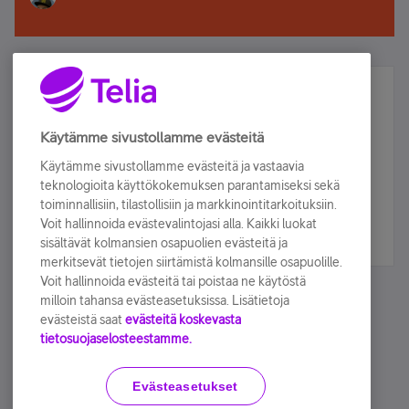
Älä jää paitsi – osallistu ja voita!
Tilaa Telian uutiskirje ja olet mukana arvonnassa.
Käytämme sivustollamme evästeitä
Samalla saat parhaat asiakasedut suoraan
Käytämme sivustollamme evästeitä ja vastaavia
sähköpostiisi.
teknologioita käyttökokemuksen parantamiseksi sekä
toiminnallisiin, tilastollisiin ja markkinointitarkoituksiin.
Voit hallinnoida evästevalintojasi alla. Kaikki luokat
Tilaa nyt
sisältävät kolmansien osapuolien evästeitä ja
merkitsevät tietojen siirtämistä kolmansille osapuolille.
Voit hallinnoida evästeitä tai poistaa ne käytöstä
milloin tahansa evästeasetuksissa. Lisätietoja
evästeistä saat
evästeitä koskevasta
tietosuojaselosteestamme.
Käyttöehdot
Accessibility statement
Evästeasetukset