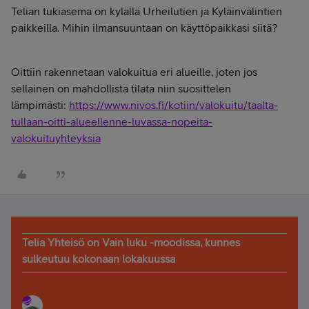
Telian tukiasema on kylällä Urheilutien ja Kyläinvälintien
paikkeilla. Mihin ilmansuuntaan on käyttöpaikkasi siitä?
Oittiin rakennetaan valokuitua eri alueille, joten jos
sellainen on mahdollista tilata niin suosittelen
lämpimästi:
https://www.nivos.fi/kotiin/valokuitu/taalta-
tullaan-oitti-alueellenne-luvassa-nopeita-
valokuituyhteyksia
Telia Yhteisö on Vain luku -moodissa, kunnes
sulkeutuu kokonaan lokakuussa