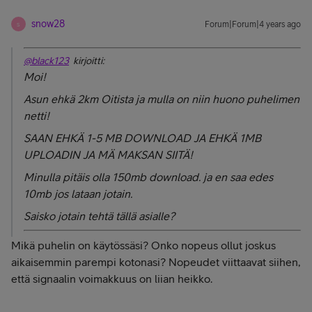
snow28
Forum|Forum|4 years ago
S
@black123
kirjoitti:
Moi!
Asun ehkä 2km Oitista ja mulla on niin huono puhelimen
netti!
SAAN EHKÄ 1-5 MB DOWNLOAD JA EHKÄ 1MB
UPLOADIN JA MÄ MAKSAN SIITÄ!
Minulla pitäis olla 150mb download. ja en saa edes
10mb jos lataan jotain.
Saisko jotain tehtä tällä asialle?
Mikä puhelin on käytössäsi? Onko nopeus ollut joskus
aikaisemmin parempi kotonasi? Nopeudet viittaavat siihen,
että signaalin voimakkuus on liian heikko.