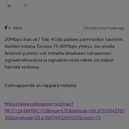
olkitu
Forum|Forum|11 years ago
20Mbps ihan ok? Toki 4G:llä pääsee parempiikin lukemiin.
Itselläni kotona Turussa 75-80Mbps yhteys. Jos sinulla
Android puhelin voit mittailla lähialueen tukiasemien
signaalivahvuuksia ja signaaliarvoista näkee jos paljon
häiriötä verkossa.
Cellmapperillä on näppärä mittailla:
https://www.cellmapper.net/map?
MCC=244&MNC=12&type=LTE&latitude=60.37331042101
35&longitude=23.63547443269657&zoom=13