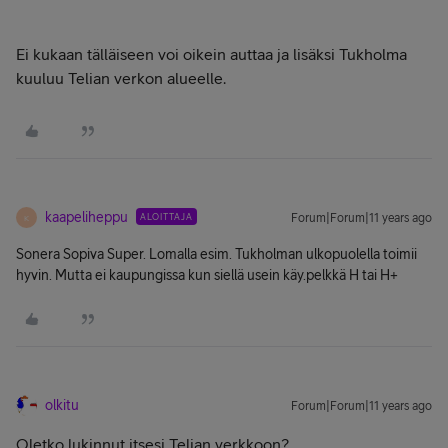
Ei kukaan tälläiseen voi oikein auttaa ja lisäksi Tukholma
kuuluu Telian verkon alueelle.
kaapeliheppu
ALOITTAJA
Forum|Forum|11 years ago
K
Sonera Sopiva Super. Lomalla esim. Tukholman ulkopuolella toimii
hyvin. Mutta ei kaupungissa kun siellä usein käy.pelkkä H tai H+
olkitu
Forum|Forum|11 years ago
Oletko lukinnut itsesi Telian verkkoon?