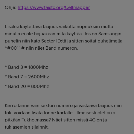
Ohje:
https://www.taisto.org/Cellmapper
Lisäksi käytettävä taajuus vaikutta nopeuksiin mutta
minulla ei ole hajuakaan mitä käyttää. Jos on Samsungin
puhelin niin kato Sector ID:tä ja sitten soitat puhelimella
*#0011# niin näet Band numeron.
* Band 3 = 1800Mhz
* Band 7 = 2600Mhz
* Band 20 = 800Mhz
Kerro tänne vain sektori numero ja vastaava taajuus niin
toki voidaan lisätä tonne kartalle... Ilmeisesti olet aika
pitkään Tukholmassa? Näet sitten missä 4G on ja
tukiasemien sijainnit.