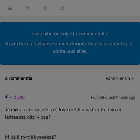
Tämä aihe on suljettu kommenteilta.
Käytä hakua löytääksesi muita kirjoituksia tästä aiheesta, tai
aloita uusi aihe.
6 kommenttia
Vanhin ensin
olkitu
Forum|Forum|11 years ago
Ja mikä laite kyseessä? Jos korttikin vaihdettu niin ei
laitteessa olisi vikaa?
Mikä liittymä kyseessä?