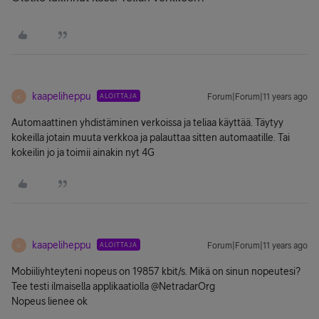
kaapeliheppu
ALOITTAJA
Forum|Forum|11 years ago
K
Automaattinen yhdistäminen verkoissa ja teliaa käyttää. Täytyy
kokeilla jotain muuta verkkoa ja palauttaa sitten automaatille. Tai
kokeilin jo ja toimii ainakin nyt 4G
kaapeliheppu
ALOITTAJA
Forum|Forum|11 years ago
K
Mobiiliyhteyteni nopeus on 19857 kbit/s. Mikä on sinun nopeutesi?
Tee testi ilmaisella applikaatiolla @NetradarOrg
Nopeus lienee ok