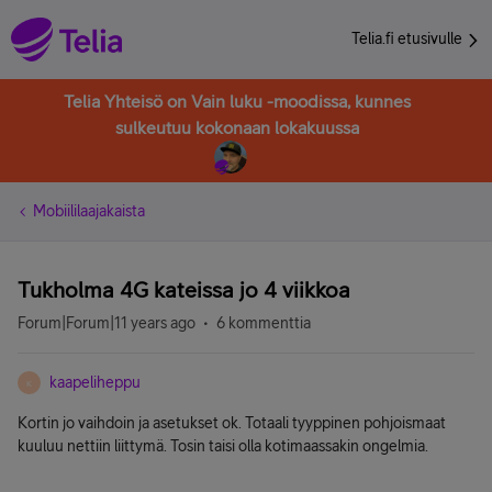
Telia.fi etusivulle
Telia Yhteisö on Vain luku -moodissa, kunnes
sulkeutuu kokonaan lokakuussa
Mobiililaajakaista
Tukholma 4G kateissa jo 4 viikkoa
Forum|Forum|11 years ago
6 kommenttia
kaapeliheppu
K
Kortin jo vaihdoin ja asetukset ok. Totaali tyyppinen pohjoismaat
kuuluu nettiin liittymä. Tosin taisi olla kotimaassakin ongelmia.