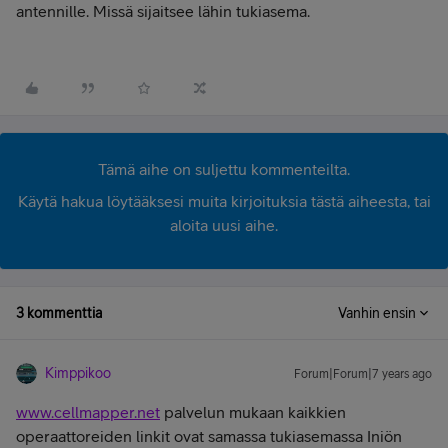
antennille. Missä sijaitsee lähin tukiasema.
Tämä aihe on suljettu kommenteilta.
Käytä hakua löytääksesi muita kirjoituksia tästä aiheesta, tai
aloita uusi aihe.
3 kommenttia
Vanhin ensin
Kimppikoo
Forum|Forum|7 years ago
www.cellmapper.net
palvelun mukaan kaikkien
operaattoreiden linkit ovat samassa tukiasemassa Iniön