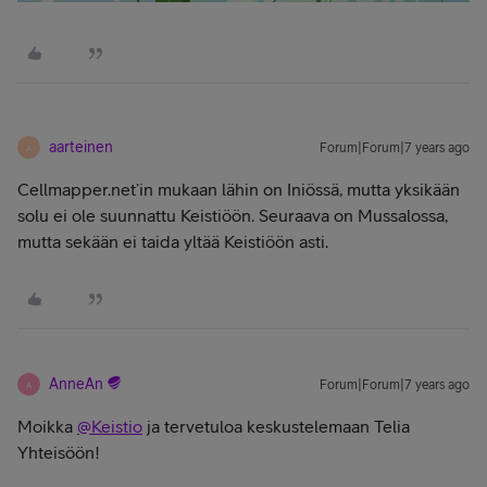
aarteinen
Forum|Forum|7 years ago
A
Cellmapper.net’in mukaan lähin on Iniössä, mutta yksikään
solu ei ole suunnattu Keistiöön. Seuraava on Mussalossa,
mutta sekään ei taida yltää Keistiöön asti.
AnneAn
Forum|Forum|7 years ago
A
Moikka
@Keistio
ja tervetuloa keskustelemaan Telia
Yhteisöön!