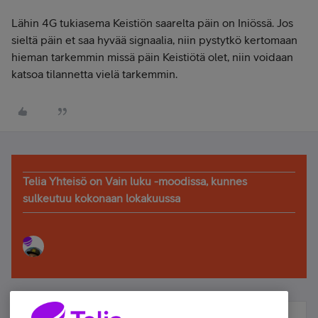
Lähin 4G tukiasema Keistiön saarelta päin on Iniössä. Jos
sieltä päin et saa hyvää signaalia, niin pystytkö kertomaan
hieman tarkemmin missä päin Keistiötä olet, niin voidaan
katsoa tilannetta vielä tarkemmin.
Telia Yhteisö on Vain luku -moodissa, kunnes
sulkeutuu kokonaan lokakuussa