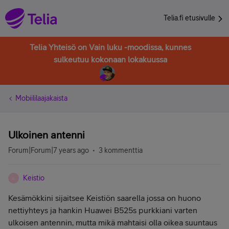
Telia.fi etusivulle
Telia Yhteisö on Vain luku -moodissa, kunnes
sulkeutuu kokonaan lokakuussa
Mobiililaajakaista
Ulkoinen antenni
Forum|Forum|7 years ago
3 kommenttia
Keistio
K
Kesämökkini sijaitsee Keistiön saarella jossa on huono
nettiyhteys ja hankin Huawei B525s purkkiani varten
ulkoisen antennin, mutta mikä mahtaisi olla oikea suuntaus