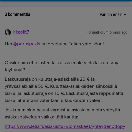
3 kommenttia
Vanhin ensin
kiisseli67
Forum|Forum|6 years ago
Hei
@peruspakki
ja tervetuloa Telian yhteisöön!
Olisiko niin että lasten laskuissa ei ole vielä laskutusraja
täyttynyt?
Laskutusraja on kuluttaja-asiakkailla 20 € ja
yritysasiakkailla 50 €. Kuluttaja-asiakkaiden sähköisillä
laskuilla laskutusraja on 10 €. Laskutusrajasta riippumatta
lasku lähetetään vähintään 6 kuukauden välein.
Jos kumminkin haluat varmistua asiasta niin ota yhteyttä
asiakaspalveluun vaikka tätä kautta:
https://www.telia.fi/asiakastuki/lomakkeet/yhteydenottopy