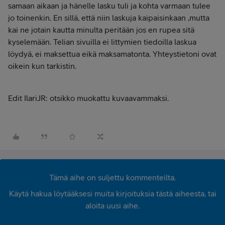
samaan aikaan ja hänelle lasku tuli ja kohta varmaan tulee
jo toinenkin. En sillä, että niin laskuja kaipaisinkaan ,mutta
kai ne jotain kautta minulta peritään jos en rupea sitä
kyselemään. Telian sivuilla ei littymien tiedoilla laskua
löydyä, ei maksettua eikä maksamatonta. Yhteystietoni ovat
oikein kun tarkistin.
Edit IlariJR: otsikko muokattu kuvaavammaksi.
Tämä aihe on suljettu kommenteilta.
Käytä hakua löytääksesi muita kirjoituksia tästä aiheesta, tai
aloita uusi aihe.