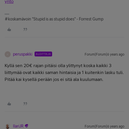
ynto
#koskamävoin "Stupid is as stupid does" - Forrest Gump
peruspakki
ALOITTAJA
Forum|Forum|6 years ago
P
Kyllä sen 20€ rajan pitäisi olla ylittynyt koska kaikki 3
liittymää ovat kaikki saman hintaisia ja 1 kuitenkin lasku tuli.
Pitää kai kysellä perään jos ei sitä ala kuulumaan.
IlariJR
Forum|Forum|6 years ago