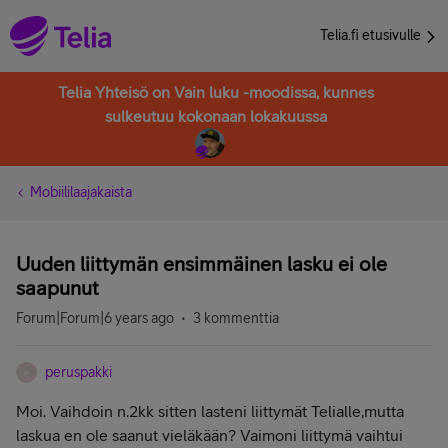
Telia.fi etusivulle
Telia Yhteisö on Vain luku -moodissa, kunnes
sulkeutuu kokonaan lokakuussa
Mobiililaajakaista
Uuden liittymän ensimmäinen lasku ei ole
saapunut
Forum|Forum|6 years ago
3 kommenttia
peruspakki
P
Moi. Vaihdoin n.2kk sitten lasteni liittymät Telialle,mutta
laskua en ole saanut vieläkään? Vaimoni liittymä vaihtui