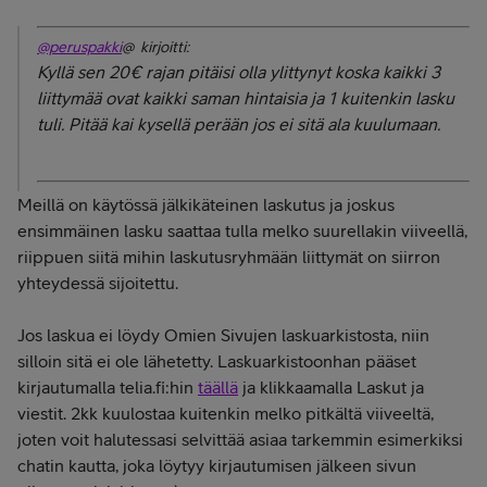
@peruspakki
@ kirjoitti:
Kyllä sen 20€ rajan pitäisi olla ylittynyt koska kaikki 3
liittymää ovat kaikki saman hintaisia ja 1 kuitenkin lasku
tuli. Pitää kai kysellä perään jos ei sitä ala kuulumaan.
Meillä on käytössä jälkikäteinen laskutus ja joskus
ensimmäinen lasku saattaa tulla melko suurellakin viiveellä,
riippuen siitä mihin laskutusryhmään liittymät on siirron
yhteydessä sijoitettu.
Jos laskua ei löydy Omien Sivujen laskuarkistosta, niin
silloin sitä ei ole lähetetty. Laskuarkistoonhan pääset
kirjautumalla telia.fi:hin
täällä
ja klikkaamalla Laskut ja
viestit. 2kk kuulostaa kuitenkin melko pitkältä viiveeltä,
joten voit halutessasi selvittää asiaa tarkemmin esimerkiksi
chatin kautta, joka löytyy kirjautumisen jälkeen sivun