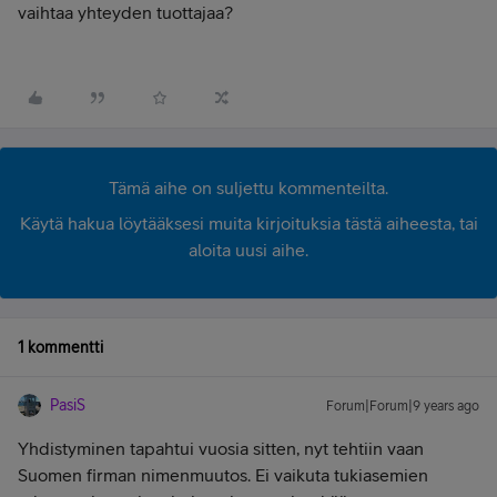
vaihtaa yhteyden tuottajaa?
Tämä aihe on suljettu kommenteilta.
Käytä hakua löytääksesi muita kirjoituksia tästä aiheesta, tai
aloita uusi aihe.
1 kommentti
PasiS
Forum|Forum|9 years ago
Yhdistyminen tapahtui vuosia sitten, nyt tehtiin vaan
Suomen firman nimenmuutos. Ei vaikuta tukiasemien