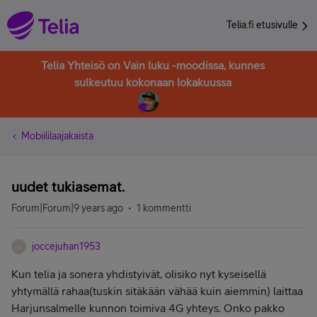
Telia.fi etusivulle
Telia Yhteisö on Vain luku -moodissa, kunnes
sulkeutuu kokonaan lokakuussa
Mobiililaajakaista
uudet tukiasemat.
Forum|Forum|9 years ago
1 kommentti
joccejuhan1953
J
Kun telia ja sonera yhdistyivät, olisiko nyt kyseisellä
yhtymällä rahaa(tuskin sitäkään vähää kuin aiemmin) laittaa
Harjunsalmelle kunnon toimiva 4G yhteys. Onko pakko