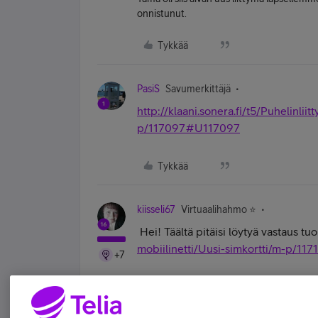
onnistunut.
Tykkää
PasiS
Savumerkittäjä
http://klaani.sonera.fi/t5/Puhelinlii
p/117097#U117097
Tykkää
kiisseli67
Virtuaalihahmo ⭐️
Hei! Täältä pitäisi löytyä vastaus tu
mobiilinetti/Uusi-simkortti/m-p/1
+7
#koskamävoin "Stupid is as stupid does" 