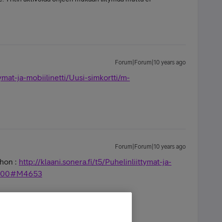
Forum|Forum|10 years ago
ttymat-ja-mobiilinetti/Uusi-simkortti/m-
Forum|Forum|10 years ago
ohon :
http://klaani.sonera.fi/t5/Puhelinliittymat-ja-
17100#M4653
- Forrest Gump