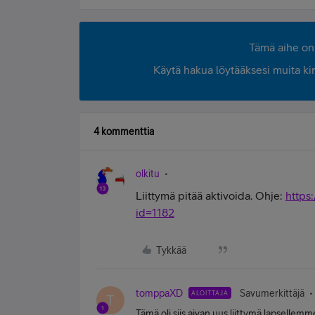
Tämä aihe on 
Käytä hakua löytääksesi muita kirjo
4 kommenttia
olkitu
Liittymä pitää aktivoida. Ohje:
https
id=1182
Tykkää
tomppaXD
Savumerkittäjä
ALOITTAJA
T
Tämä oli siis aivan uus liittymä lapsellem