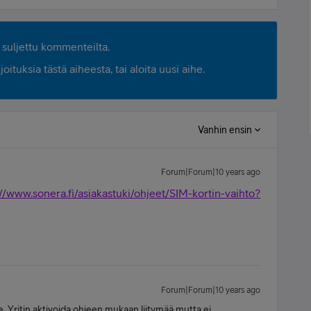
suljettu kommenteilta.
ituksia tästä aiheesta, tai aloita uusi aihe.
Vanhin ensin
Forum|Forum|10 years ago
://www.sonera.fi/asiakastuki/ohjeet/SIM-kortin-vaihto?
Forum|Forum|10 years ago
me. Yritin aktivoida ohjeen mukaan liitymää mutta ei