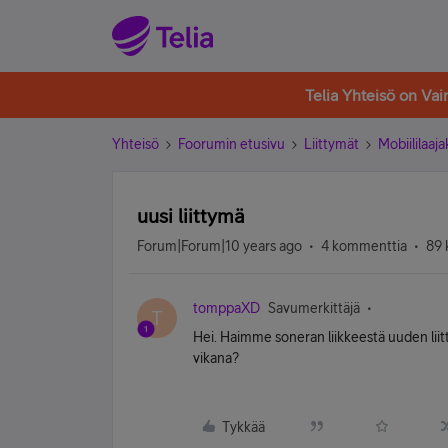
Telia Yhteisö on Va
Yhteisö
Foorumin etusivu
Liittymät
Mobiililaaja
uusi liittymä
Forum|Forum|10 years ago
4 kommenttia
89 
tomppaXD
Savumerkittäjä
T
Hei. Haimme soneran liikkeestä uuden liitty
vikana?
Tykkää