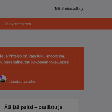
Telia.fi etusivulle
2 kuukautta sitten
Telia Yhteisö on Vain luku -moodissa,
kunnes sulkeutuu kokonaan lokakuussa
2 kuukautta sitten
Älä jää paitsi – osallistu ja