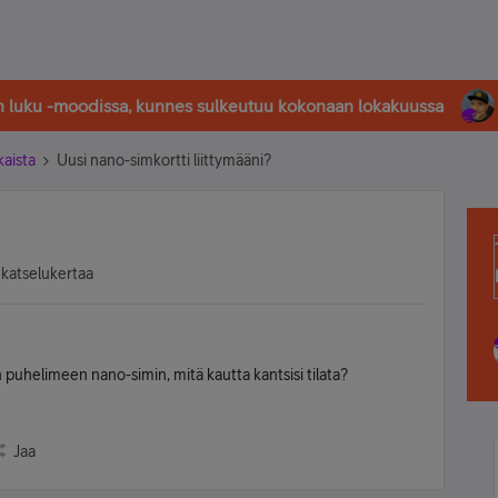
in luku -moodissa, kunnes sulkeutuu kokonaan lokakuussa
kaista
Uusi nano-simkortti liittymääni?
 katselukertaa
n puhelimeen nano-simin, mitä kautta kantsisi tilata?
Jaa