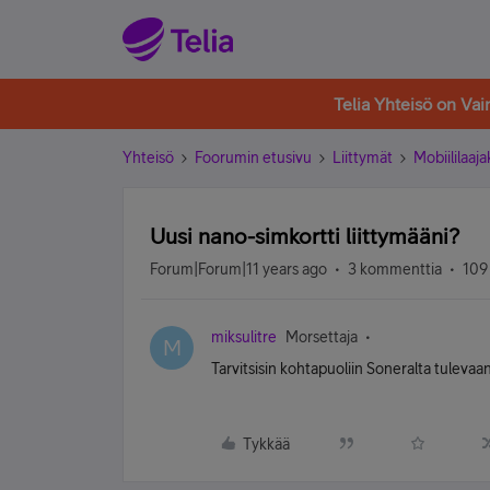
Telia Yhteisö on Va
Yhteisö
Foorumin etusivu
Liittymät
Mobiililaaja
Uusi nano-simkortti liittymääni?
Forum|Forum|11 years ago
3 kommenttia
109
miksulitre
Morsettaja
M
Tarvitsisin kohtapuoliin Soneralta tulevaa
Tykkää