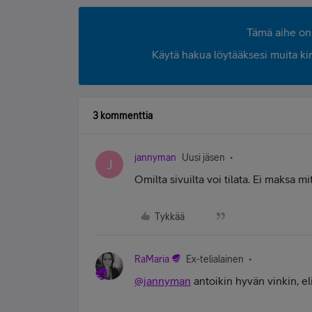
Tämä aihe on 
Käytä hakua löytääksesi muita kirjo
3 kommenttia
jannyman
Uusi jäsen
J
Omilta sivuilta voi tilata. Ei maksa mi
Tykkää
RaMaria
Ex-telialainen
@jannyman
antoikin hyvän vinkin, el