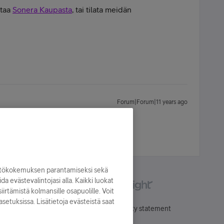
utaa
Sonera Kaupasta
, tai tilata meidän
Forum|Forum|11 years ago
yttökokemuksen parantamiseksi sekä
oida evästevalintojasi alla. Kaikki luokat
irtämistä kolmansille osapuolille. Voit
asetuksissa. Lisätietoja evästeistä saat
Käyttöehdot
Accessibility statement