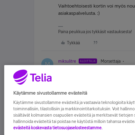
Vaihtoehtoisesti kortin voi myös no
asiakaspalvelusta. :)
Paina peukkua jos tykkäsit vastauksesta!
Tykkää
miksulitre
Morsettaja
ALOITTAJA
M
Kortti jo tilattu eli asia ok
Tykkää
Käytämme sivustollamme evästeitä
Käytämme sivustollamme evästeitä ja vastaavia teknologioita kä
toiminnallisiin, tilastollisiin ja markkinointitarkoituksiin. Voit hallinn
sisältävät kolmansien osapuolien evästeitä ja merkitsevät tietojen si
hallinnoida evästeitä tai poistaa ne käytöstä milloin tahansa eväste
evästeitä koskevasta tietosuojaselosteestamme.