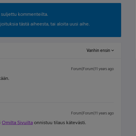
suljettu kommenteilta.
ituksia tästä aiheesta, tai aloita uusi aihe.
Vanhin ensin
Forum|Forum|11 years ago
tään.
Forum|Forum|11 years ago
i
Omilta Sivuilta
onnistuu tilaus kätevästi.