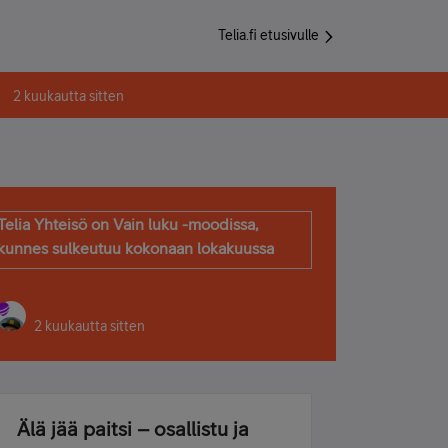
Telia.fi etusivulle
2 kuukautta sitten
Telia Yhteisö on Vain luku -moodissa,
kunnes sulkeutuu kokonaan lokakuussa
2 kuukautta sitten
Älä jää paitsi – osallistu ja