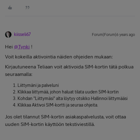
kiisseli67
Forum|Forum|6 years ago
Hei
@Tynki
!
Voit kokeilla aktivointia näiden ohjeiden mukaan:
Kirjautuneena Teliaan voit aktivoida SIM-kortin tätä polkua
seuraamalla:
Liittymäni ja palveluni
Klikkaa liittymää, johon haluat tilata uuden SIM-kortin
Kohdan "Liittymäsi" alta löytyy otsikko Hallinnoi liittymääsi
Klikkaa Aktivoi SIM-kortti ja seuraa ohjeita.
Jos olet tilannut SIM-kortin asiakaspalvelusta, voit ottaa
uuden SIM-kortin käyttöön tekstiviestillä.