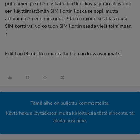
puhelimen ja siihen leikattu kortti ei käy ja yritin aktivoida
sen käyttämättömän SIM kortin koska se sopi, mutta
aktivoiminen ei onnistunut. Pitääkö minun siis tilata uusi
SIM kortti vai voiko tuon SIM kortin saada vielä toimimaan
?
Edit IlariJR: otsikko muokattu hieman kuvaavammaksi.
Tämä aihe on suljettu kommenteilta.
Käytä hakua löytääksesi muita kirjoituksia tästä aiheesta, tai
aloita uusi aihe.