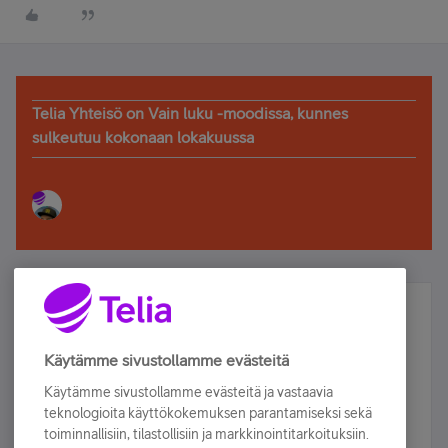
Telia Yhteisö on Vain luku -moodissa, kunnes
sulkeutuu kokonaan lokakuussa
Älä jää paitsi – osallistu ja voita!
Tilaa Telian uutiskirje ja olet mukana arvonnassa.
Käytämme sivustollamme evästeitä
Samalla saat parhaat asiakasedut suoraan
Käytämme sivustollamme evästeitä ja vastaavia
sähköpostiisi.
teknologioita käyttökokemuksen parantamiseksi sekä
toiminnallisiin, tilastollisiin ja markkinointitarkoituksiin.