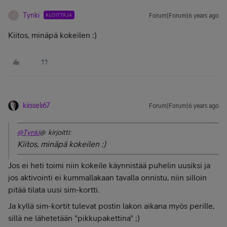
Tynki
ALOITTAJA
Forum|Forum|6 years ago
T
Kiitos, minäpä kokeilen :)
kiisseli67
Forum|Forum|6 years ago
@Tynki
@ kirjoitti:
Kiitos, minäpä kokeilen :)
Jos ei heti toimi niin kokeile käynnistää puhelin uusiksi ja
jos aktivointi ei kummallakaan tavalla onnistu, niin silloin
pitää tilata uusi sim-kortti.
Ja kyllä sim-kortit tulevat postin lakon aikana myös perille,
sillä ne lähetetään "pikkupakettina" ;)