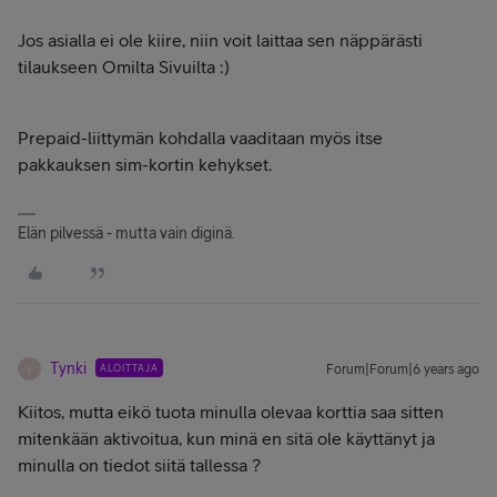
Jos asialla ei ole kiire, niin voit laittaa sen näppärästi
tilaukseen Omilta Sivuilta :)
Prepaid-liittymän kohdalla vaaditaan myös itse
pakkauksen sim-kortin kehykset.
Elän pilvessä - mutta vain diginä.
Tynki
ALOITTAJA
Forum|Forum|6 years ago
T
Kiitos, mutta eikö tuota minulla olevaa korttia saa sitten
mitenkään aktivoitua, kun minä en sitä ole käyttänyt ja
minulla on tiedot siitä tallessa ?