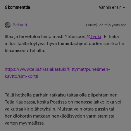
6 kommenttia
Vanhin ensin
Sekunti
Forum|Forum|6 years ago
Iltaa ja tervetuloa lämpimästi Yhteisöön
@Tynki
! Ei hätiä
mitiä.. täältä löytyvät hyvä toimintaohjeet uuden sim-kortin
tilaamiseen Telialta:
https://www.telia.fi/asiakastuki/liittymat/puhelimen-
kaytto/sim-kortti
Tällä hetkellä parhain ratkaisu taitaa olla piipahtaminen
Telia Kaupassa, koska Postissa on menossa lakko joka voi
vaikuttaa kirjelähetyksiin. Muistat vain ottaa passin tai
henkilökortin matkaan henkilöllisyyden varmistamista
varten myymälässä.