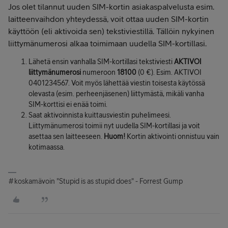
Jos olet tilannut uuden SIM-kortin asiakaspalvelusta esim.
laitteenvaihdon yhteydessä, voit ottaa uuden SIM-kortin
käyttöön (eli aktivoida sen) tekstiviestillä. Tällöin nykyinen
liittymänumerosi alkaa toimimaan uudella SIM-kortillasi.
Lähetä ensin vanhalla SIM-kortillasi tekstiviesti
AKTIVOI
liittymänumerosi
numeroon
18100
(0 €). Esim. AKTIVOI
0401234567. Voit myös lähettää viestin toisesta käytössä
olevasta (esim. perheenjäsenen) liittymästä, mikäli vanha
SIM-korttisi ei enää toimi.
Saat aktivoinnista kuittausviestin puhelimeesi.
Liittymänumerosi toimii nyt uudella SIM-kortillasi ja voit
asettaa sen laitteeseen.
Huom!
Kortin aktivointi onnistuu vain
kotimaassa.
#koskamävoin "Stupid is as stupid does" - Forrest Gump