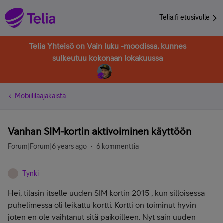
Telia.fi etusivulle
Telia Yhteisö on Vain luku -moodissa, kunnes
sulkeutuu kokonaan lokakuussa
Mobiililaajakaista
Vanhan SIM-kortin aktivoiminen käyttöön
Forum|Forum|6 years ago
6 kommenttia
Tynki
T
Hei, tilasin itselle uuden SIM kortin 2015 , kun silloisessa
puhelimessa oli leikattu kortti. Kortti on toiminut hyvin
joten en ole vaihtanut sitä paikoilleen. Nyt sain uuden