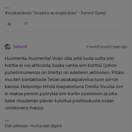
#koskamävoin "Stupid is as stupid does" - Forrest Gump
Sekunti
Forum|Forum|6 years ago
Huomenta, huomenta! Voipi olla, että tuota uutta sim-
korttia ei voi aktivoida, koska vanha sim-korttisi (johon
puhelinnumerosi on liitetty) on edelleen aktiivinen. Pitäisi
muuten kontaktoida Telian asiakaspalvelua tuon siirron
kanssa. Helpompi tehdä itsepalveluna Omilla Sivuilla niin
ei maksa pennin pyörylää sim-kortin uusiminen ja joka
tulee muutaman päivän kuluttua postiluukusta sisään
:smileyvery-happy:
Elän pilvessä - mutta vain diginä.