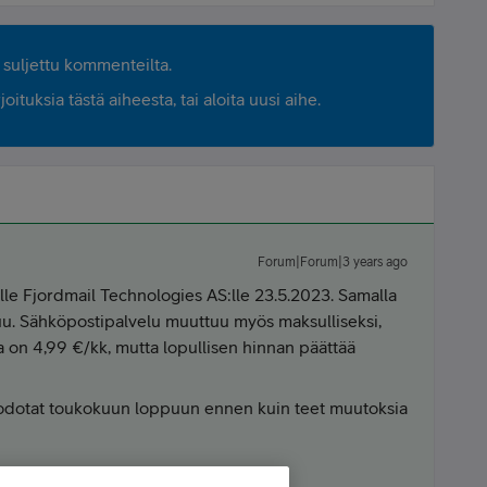
suljettu kommenteilta.
ituksia tästä aiheesta, tai aloita uusi aihe.
Forum|Forum|3 years ago
elle Fjordmail Technologies AS:lle 23.5.2023. Samalla
tuu. Sähköpostipalvelu muuttuu myös maksulliseksi,
nta on 4,99 €/kk, mutta lopullisen hinnan päättää
odotat toukokuun loppuun ennen kuin teet muutoksia