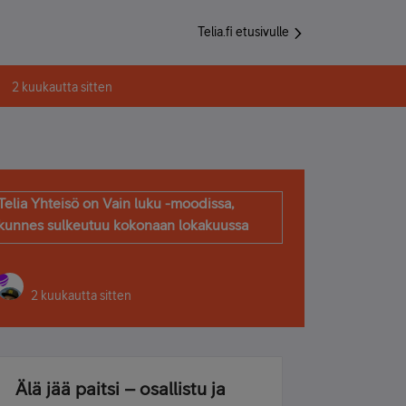
Telia.fi etusivulle
2 kuukautta sitten
Telia Yhteisö on Vain luku -moodissa,
kunnes sulkeutuu kokonaan lokakuussa
2 kuukautta sitten
Älä jää paitsi – osallistu ja