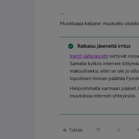
--
Muokkaaja katjane: muokattu otsikk
Ratkaisu jäseneltä
irritus
Inet.fi sähköpostit
siirtyvät norj
Samalla kytkös internet-liitty
maksulliseksi, ellei se ole jo ol
lopullisen hinnan päättää Fjord
Helpoimmalla varmaan pääset, 
muutoksia internet-yhteyksiisi.
Tykkää