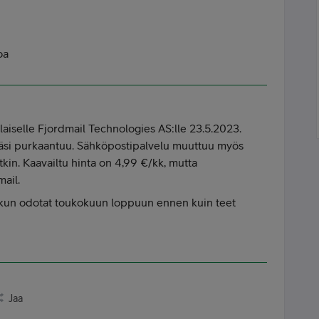
oa
alaiselle Fjordmail Technologies AS:lle 23.5.2023.
määsi purkaantuu. Sähköpostipalvelu muuttuu myös
lutkin. Kaavailtu hinta on 4,99 €/kk, mutta
mail.
kun odotat toukokuun loppuun ennen kuin teet
Jaa