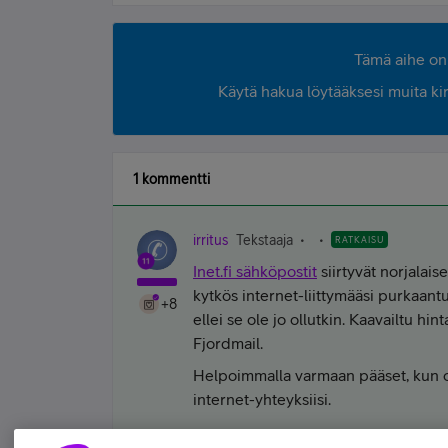
Tämä aihe on 
Käytä hakua löytääksesi muita kirjo
1 kommentti
irritus
Tekstaaja
RATKAISU
Inet.fi sähköpostit
siirtyvät norjalais
kytkös internet-liittymääsi purkaan
+8
ellei se ole jo ollutkin. Kaavailtu hi
Fjordmail.
Helpoimmalla varmaan pääset, kun 
internet-yhteyksiisi.