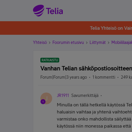
Telia Yhteisö on Va
Yhteisö
Foorumin etusivu
Liittymät
Mobiililaaja
RATKAISTU
Vanhan Telian sähköpostiosoitteen
Forum|Forum|3 years ago
1 kommentti
249 k
JR1911
Savumerkittäjä
J
Minulla on tällä hetkellä käytössä
haluaisin vaihtaa ja yhtenä vaihtoeh
varmistaa onko mahdollista säilyttää
käytössä niin monessa paikassa että 