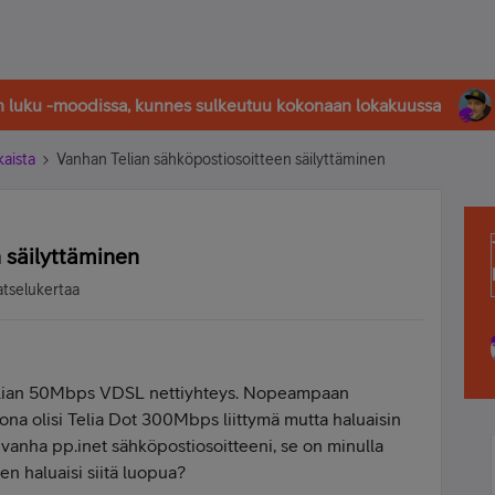
in luku -moodissa, kunnes sulkeutuu kokonaan lokakuussa
kaista
Vanhan Telian sähköpostiosoitteen säilyttäminen
 säilyttäminen
atselukertaa
 Telian 50Mbps VDSL nettiyhteys. Nopeampaan
tona olisi Telia Dot 300Mbps liittymä mutta haluaisin
 vanha pp.inet sähköpostiosoitteeni, se on minulla
en haluaisi siitä luopua?