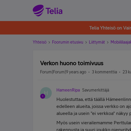
Telia Yhteisö on Va
Yhteisö
Foorumin etusivu
Liittymät
Mobiililaaja
Verkon huono toimivuus
Forum|Forum|9 years ago
3 kommenttia
23 k
HameenRipa
Savumerkittäjä
H
Huolestuttaa, että täällä Hämeenlinna
edelleen alueita, joissa verkko on ajo
alueella ja usein "ei verkkoa" näky
Myös usein vierailemamme Perttulan 
rakennusta ja suuri joukko pienyrityks