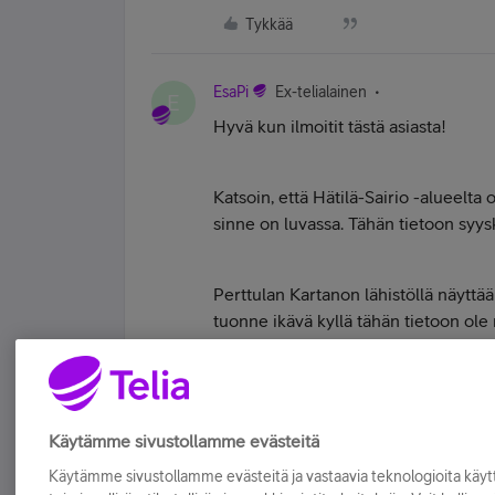
Tykkää
EsaPi
Ex-telialainen
E
Hyvä kun ilmoitit tästä asiasta!
Katsoin, että Hätilä-Sairio -alueelta 
sinne on luvassa. Tähän tietoon syys
Perttulan Kartanon lähistöllä näyttä
tuonne ikävä kyllä tähän tietoon ole 
verkonsuunnittelijalle tietoa eteenpä
Tykkää
Käytämme sivustollamme evästeitä
Käytämme sivustollamme evästeitä ja vastaavia teknologioita kä