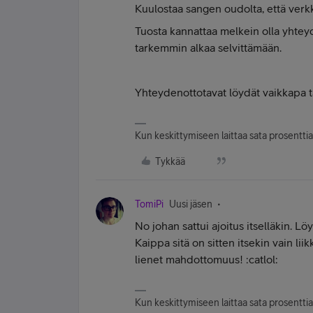
Kuulostaa sangen oudolta, että verk
Tuosta kannattaa melkein olla yhteyd
tarkemmin alkaa selvittämään.
Yhteydenottotavat löydät vaikkapa t
Kun keskittymiseen laittaa sata prosenttia, 
Tykkää
TomiPi
Uusi jäsen
No johan sattui ajoitus itselläkin. L
Kaippa sitä on sitten itsekin vain li
lienet mahdottomuus! :catlol:
Kun keskittymiseen laittaa sata prosenttia, 