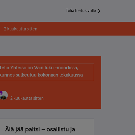
Telia.fi etusivulle
2 kuukautta sitten
Telia Yhteisö on Vain luku -moodissa,
kunnes sulkeutuu kokonaan lokakuussa
2 kuukautta sitten
Älä jää paitsi – osallistu ja