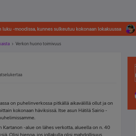
in luku -moodissa, kunnes sulkeutuu kokonaan lokakuussa
kaista
Verkon huono toimivuus
atselukertaa
ssa on puhelinverkossa pitkällä aikavälillä ollut ja on
ittain kokonaan häviksissä. Itse asun Hätilä Sairio -
y puhelimissamme.
Kartanon -alue on lähes verkotta, alueella on n. 40
iä. Olisi hienoa, jos jollakulla olisi mahdollisuus