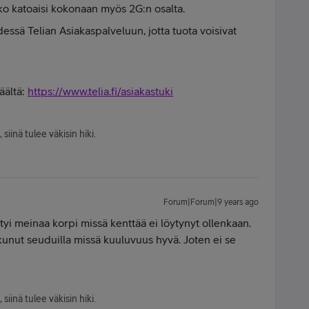
ko katoaisi kokonaan myös 2G:n osalta.
essä Telian Asiakaspalveluun, jotta tuota voisivat
äältä:
https://www.telia.fi/asiakastuki
siinä tulee väkisin hiki.
Forum|Forum|9 years ago
öytyi meinaa korpi missä kenttää ei löytynyt ollenkaan.
ikkunut seuduilla missä kuuluvuus hyvä. Joten ei se
siinä tulee väkisin hiki.