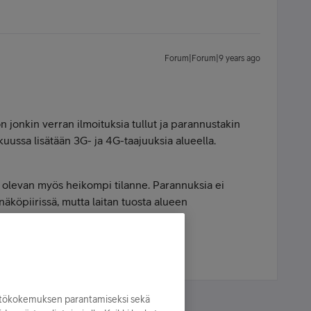
Forum|Forum|9 years ago
on jonkin verran ilmoituksia tullut ja parannustakin
kuussa lisätään 3G- ja 4G-taajuuksia alueella.
ä olevan myös heikompi tilanne. Parannuksia ei
näköpiirissä, mutta laitan tuosta alueen
in.
yttökokemuksen parantamiseksi sekä