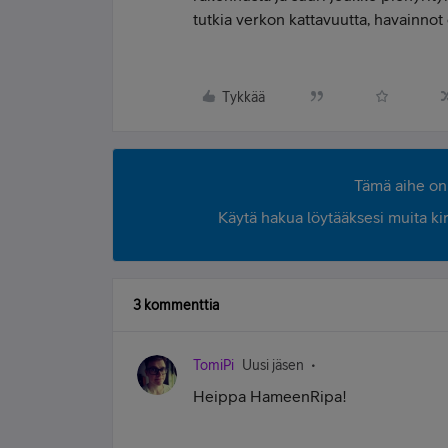
tutkia verkon kattavuutta, havainnot 
Tykkää
Tämä aihe on 
Käytä hakua löytääksesi muita kirjo
3 kommenttia
TomiPi
Uusi jäsen
Heippa HameenRipa!