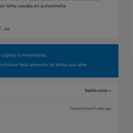
on tehty usealla eri puhelimella.
Jaa
suljettu kommenteilta.
ituksia tästä aiheesta, tai aloita uusi aihe.
Vanhin ensin
Forum|Forum|9 years ago